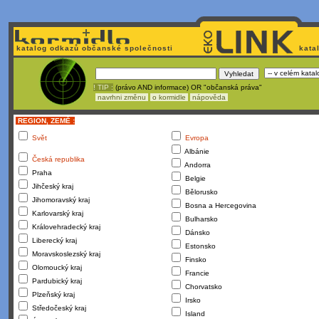
katalog odkazů občanské společnosti
kata
! TIP :
(právo AND informace) OR "občanská práva"
navrhni změnu
o kormidle
nápověda
REGION, ZEMĚ :
Svět
Evropa
Albánie
Česká republika
Andorra
Praha
Belgie
Jihčeský kraj
Bělorusko
Jihomoravský kraj
Bosna a Hercegovina
Karlovarský kraj
Bulharsko
Královehradecký kraj
Dánsko
Liberecký kraj
Estonsko
Moravskoslezský kraj
Finsko
Olomoucký kraj
Francie
Pardubický kraj
Chorvatsko
Plzeňský kraj
Irsko
Středočeský kraj
Island