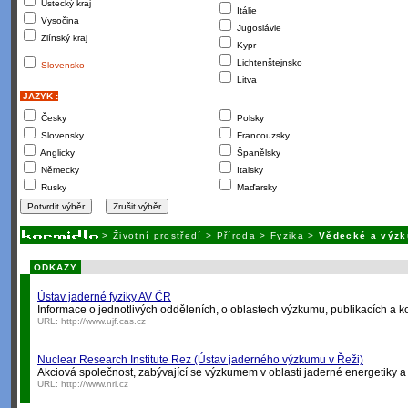
Ústecký kraj
Itálie
Vysočina
Jugoslávie
Zlínský kraj
Kypr
Lichtenštejnsko
Slovensko
Litva
JAZYK :
Česky
Polsky
Slovensky
Francouzsky
Anglicky
Španělsky
Německy
Italsky
Rusky
Maďarsky
>
Životní prostředí
>
Příroda
>
Fyzika
>
Vědecké a výzk
ODKAZY
Ústav jaderné fyziky AV ČR
Informace o jednotlivých odděleních, o oblastech výzkumu, publikacích a k
URL:
http://www.ujf.cas.cz
Nuclear Research Institute Rez (Ústav jaderného výzkumu v Řeži)
Akciová společnost, zabývající se výzkumem v oblasti jaderné energetiky a 
URL:
http://www.nri.cz