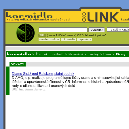
katalog odkazů občanské společnosti
kata
! TIP :
(právo AND informace) OR "občanská práva"
navrhni změnu
o kormidle
nápověda
Unavuje
vás tvorba stránek v HTML? Nemá webmaster
čas
na jejich aktualizac
>
Životní prostředí
>
Nerostné suroviny
>
Uran
>
Firmy
ODKAZY
Diamo Stráž pod Ralskem, státní podnik
DIAMO, s. p. realizuje program útlumu těžby uranu a s ním související za
těžební a úpravárenské činnosti v ČR. Informace o historii a způsobech tě
rudy, o útlumu a likvidaci uranových dolů...
URL:
http://www.diamo.cz