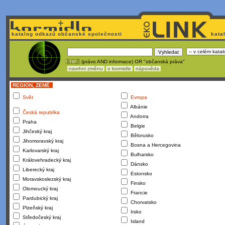
katalog odkazů občanské společnosti
kata
! TIP :
(právo AND informace) OR "občanská práva"
navrhni změnu
o kormidle
nápověda
REGION, ZEMĚ :
Svět
Evropa
Albánie
Česká republika
Andorra
Praha
Belgie
Jihčeský kraj
Bělorusko
Jihomoravský kraj
Bosna a Hercegovina
Karlovarský kraj
Bulharsko
Královehradecký kraj
Dánsko
Liberecký kraj
Estonsko
Moravskoslezský kraj
Finsko
Olomoucký kraj
Francie
Pardubický kraj
Chorvatsko
Plzeňský kraj
Irsko
Středočeský kraj
Island