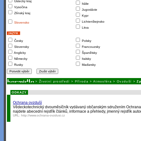
Ústecký kraj
Itálie
Vysočina
Jugoslávie
Zlínský kraj
Kypr
Lichtenštejnsko
Slovensko
Litva
JAZYK :
Česky
Polsky
Slovensky
Francouzsky
Anglicky
Španělsky
Německy
Italsky
Rusky
Maďarsky
>
Životní prostředí
>
Příroda
>
Atmosféra
>
Ovzduší
>
Zp
ODKAZY
Ochrana ovzduší
Vědeckotechnický dvouměsíčník vydávaný občanským sdružením Ochrana k
najdete abecední rejstřík článků, informace a přehledy, jmenný rejstřík autor
URL:
http://www.ochrana-ovzdusi.cz