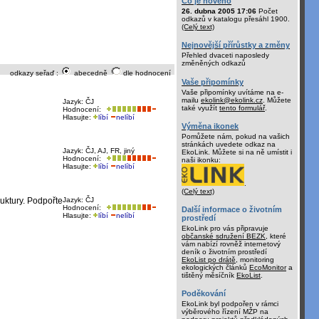
Co je nového
26. dubna 2005 17:06
Počet
odkazů v katalogu přesáhl 1900.
(Celý text)
Nejnovější přírůstky a změny
Přehled dvaceti naposledy
změněných odkazů
odkazy seřaď :
abecedně
dle hodnocení
Vaše připomínky
Vaše připomínky uvítáme na e-
mailu
ekolink@ekolink.cz
. Můžete
Jazyk: ČJ
také využít
tento formulář
.
Hodnocení:
Hlasujte:
líbí
nelíbí
Výměna ikonek
Pomůžete nám, pokud na vašich
stránkách uvedete odkaz na
Jazyk: ČJ, AJ, FR, jiný
EkoLink. Můžete si na ně umístit i
Hodnocení:
naši ikonku:
Hlasujte:
líbí
nelíbí
.
(Celý text)
uktury. Podpořte
Jazyk: ČJ
Hodnocení:
Další informace o životním
Hlasujte:
líbí
nelíbí
prostředí
EkoLink pro vás připravuje
občanské sdružení BEZK
, které
vám nabízí rovněž internetový
deník o životním prostředí
EkoList po drátě
, monitoring
ekologických článků
EcoMonitor
a
tištěný měsíčník
EkoList
.
Poděkování
EkoLink byl podpořen v rámci
výběrového řízení MŽP na