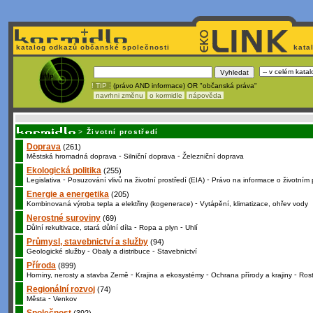
katalog odkazů občanské společnosti
kata
! TIP :
(právo AND informace) OR "občanská práva"
navrhni změnu
o kormidle
nápověda
Nechcete být závi
>
Životní prostředí
Doprava
(261)
-
-
Městská hromadná doprava
Silniční doprava
Železniční doprava
Ekologická politika
(255)
-
-
Legislativa
Posuzování vlivů na životní prostředí (EIA)
Právo na informace o životním 
Energie a energetika
(205)
-
Kombinovaná výroba tepla a elektřiny (kogenerace)
Vytápění, klimatizace, ohřev vody
Nerostné suroviny
(69)
-
-
Důlní rekultivace, stará důlní díla
Ropa a plyn
Uhlí
Průmysl, stavebnictví a služby
(94)
-
-
Geologické služby
Obaly a distribuce
Stavebnictví
Příroda
(899)
-
-
-
Horniny, nerosty a stavba Země
Krajina a ekosystémy
Ochrana přírody a krajiny
Rost
Regionální rozvoj
(74)
-
Města
Venkov