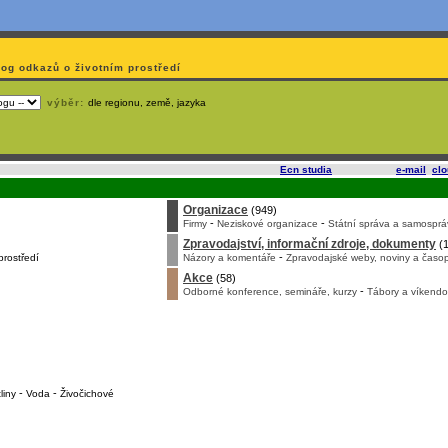
log odkazů o životním prostředí
výběr:
dle regionu, země, jazyka
slí
na korporátech typu Google či Microsoft? Využijte služeb
Ecn studia
, které nabízí
e-mail
,
cl
Organizace
(949)
-
-
Firmy
Neziskové organizace
Státní správa a samosprá
Zpravodajství, informační zdroje, dokumenty
(1
-
prostředí
Názory a komentáře
Zpravodajské weby, noviny a časop
Akce
(58)
-
Odborné konference, semináře, kurzy
Tábory a víkendo
-
-
liny
Voda
Živočichové