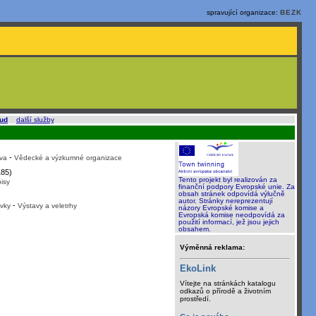
spravující organizace:
BEZK
oud
a
další služby
.
-
va
Vědecké a výzkumné organizace
85)
Tento projekt byl realizován za
isy
finanční podpory Evropské unie. Za
obsah stránek odpovídá výlučně
autor. Stránky nereprezentují
-
vky
Výstavy a veletrhy
názory Evropské komise a
Evropská komise neodpovídá za
použití informací, jež jsou jejich
obsahem.
Výměnná reklama:
EkoLink
Vítejte na stránkách katalogu
odkazů o přírodě a životním
prostředí.