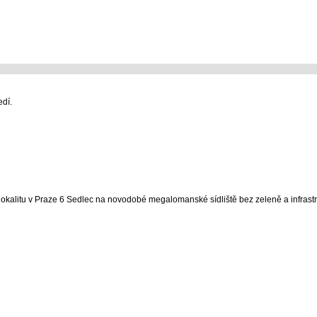
edí.
alitu v Praze 6 Sedlec na novodobé megalomanské sídliště bez zeleně a infrastr