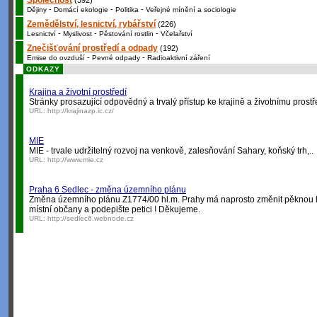
Společnost
(392)
-
-
-
Dějiny
Domácí ekologie
Politika
Veřejné mínění a sociologie
Zemědělství, lesnictví, rybářství
(226)
-
-
-
Lesnictví
Myslivost
Pěstování rostlin
Včelařství
Znečišťování prostředí a odpady
(192)
-
-
Emise do ovzduší
Pevné odpady
Radioaktivní záření
ODKAZY
Krajina a životní prostředí
Stránky prosazující odpovědný a trvalý přístup ke krajině a životnímu prostř
URL:
http://krajinazp.ic.cz/
MIE
MIE - trvale udržitelný rozvoj na venkově, zalesňování Sahary, koňský trh,..
URL:
http://www.mie.cz
Praha 6 Sedlec - změna územního plánu
Změna územního plánu Z1774/00 hl.m. Prahy má naprosto změnit pěknou lok
místní občany a podepište petici ! Děkujeme.
URL:
http://sedlec6.webnode.cz