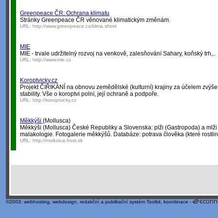
Greenpeace ČR: Ochrana klimatu
Stránky Greenpeace ČR věnované klimatickým změnám.
URL:
http://www.greenpeace.cz/klima.shtml
MIE
MIE - trvale udržitelný rozvoj na venkově, zalesňování Sahary, koňský trh,..
URL:
http://www.mie.cz
Koroptvicky.cz
Projekt ČIŘIKÁNÍ na obnovu zemědělské (kulturní) krajiny za účelem zvýšení
stability. Vše o koroptvi polní, její ochraně a podpoře.
URL:
http://koroptvicky.cz
Měkkýši
(Mollusca)
Měkkýši (Mollusca) České Republiky a Slovenska: plži (Gastropoda) a mlži 
malakologie. Fotogalerie měkkýšů. Databáze: potrava člověka (které rostliny,
URL:
http://mollusca.host.sk
©2003;
webhosting
,
webdesign
,
redakční a publikační systém Toolkit
, koordinace -