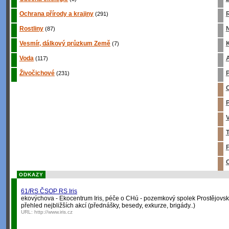
Ochrana přírody a krajiny
R
(291)
Rostliny
(87)
Vesmír, dálkový průzkum Země
K
(7)
Voda
A
(117)
Živočichové
P
(231)
O
P
V
T
F
O
ODKAZY
61/RS ČSOP RS Iris
ekovýchova - Ekocentrum Iris, péče o CHú - pozemkový spolek Prostějovsk
přehled nejbližších akcí (přednášky, besedy, exkurze, brigády..)
URL:
http://www.iris.cz