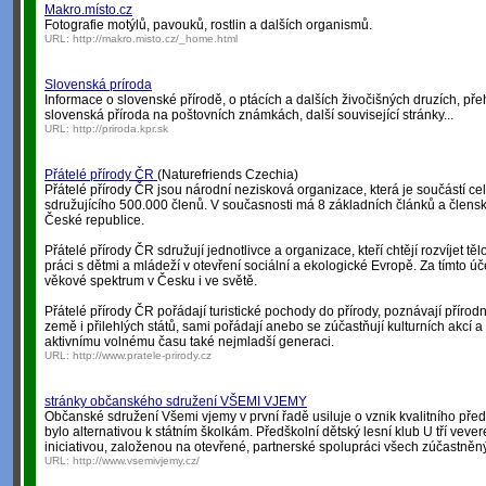
Makro.místo.cz
Fotografie motýlů, pavouků, rostlin a dalších organismů.
URL:
http://makro.misto.cz/_home.html
Slovenská príroda
Informace o slovenské přírodě, o ptácích a dalších živočišných druzích, přeh
slovenská příroda na poštovních známkách, další související stránky...
URL:
http://priroda.kpr.sk
Přátelé přírody ČR
(Naturefriends Czechia)
Přátelé přírody ČR jsou národní nezisková organizace, která je součástí ce
sdružujícího 500.000 členů. V současnosti má 8 základních článků a člensk
České republice.
Přátelé přírody ČR sdružují jednotlivce a organizace, kteří chtějí rozvíjet tě
práci s dětmi a mládeží v otevření sociální a ekologické Evropě. Za tímto úč
věkové spektrum v Česku i ve světě.
Přátelé přírody ČR pořádají turistické pochody do přírody, poznávají přírodní
země i přilehlých států, sami pořádají anebo se zúčastňují kulturních akcí a
aktivnímu volnému času také nejmladší generaci.
URL:
http://www.pratele-prirody.cz
stránky občanského sdružení VŠEMI VJEMY
Občanské sdružení Všemi vjemy v první řadě usiluje o vznik kvalitního před
bylo alternativou k státním školkám. Předškolní dětský lesní klub U tří vev
iniciativou, založenou na otevřené, partnerské spolupráci všech zúčastněn
URL:
http://www.vsemivjemy.cz/