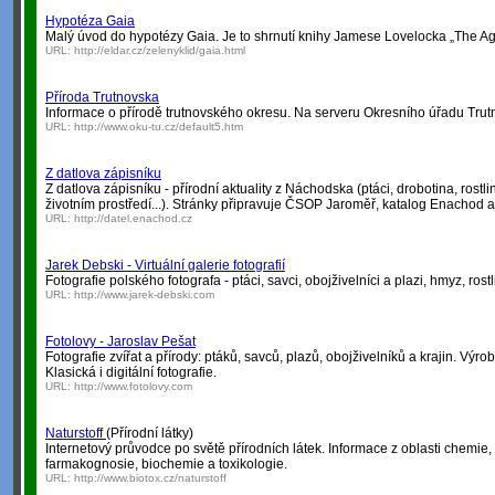
Hypotéza Gaia
Malý úvod do hypotézy Gaia. Je to shrnutí knihy Jamese Lovelocka „The Ag
URL:
http://eldar.cz/zelenyklid/gaia.html
Příroda Trutnovska
Informace o přírodě trutnovského okresu. Na serveru Okresního úřadu Trut
URL:
http://www.oku-tu.cz/default5.htm
Z datlova zápisníku
Z datlova zápisníku - přírodní aktuality z Náchodska (ptáci, drobotina, rostli
životním prostředí...). Stránky připravuje ČSOP Jaroměř, katalog Enachod 
URL:
http://datel.enachod.cz
Jarek Debski - Virtuální galerie fotografií
Fotografie polského fotografa - ptáci, savci, obojživelníci a plazi, hmyz, rostli
URL:
http://www.jarek-debski.com
Fotolovy - Jaroslav Pešat
Fotografie zvířat a přírody: ptáků, savců, plazů, obojživelníků a krajin. Výrob
Klasická i digitální fotografie.
URL:
http://www.fotolovy.com
Naturstoff
(Přírodní látky)
Internetový průvodce po světě přírodních látek. Informace z oblasti chemie, 
farmakognosie, biochemie a toxikologie.
URL:
http://www.biotox.cz/naturstoff