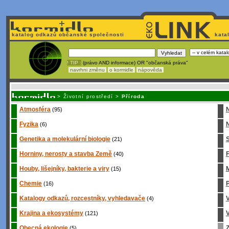
katalog odkazů občanské společnosti
kata
! TIP :
(právo AND informace) OR "občanská práva"
navrhni změnu
o kormidle
nápověda
Unavuje
vás tvorba stránek v HTML? Nemá webmaster
čas
na jejich aktualizac
>
Životní prostředí
>
Příroda
Atmosféra
(95)
Fyzika
N
(6)
Genetika a molekulární biologie
S
(21)
Horniny, nerosty a stavba Země
(40)
Houby, lišejníky, bakterie a viry
M
(15)
Chemie
P
(16)
Katalogy odkazů, rozcestníky, vyhledavače
(4)
Krajina a ekosystémy
V
(121)
Obecná ekologie
Z
(5)