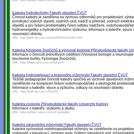
URL:
http://prfdec.natur.cuni.cz/molbio/
Katedra hydrotechniky Fakulty stavební ČVUT
Činnost katedry je zaměřena na výchovu odborníků pro projektování, výsta
konstrukcí vodních staveb, vodních cest, nádrží a přehrad, vodních elektrá
objektů a pro řešení problematiky řízení odtoku nádržemi, vodohospodářsk
hydroenergetiky a hydrotechnického výzkumu. Informace o katedře, výuce
související stránky.
URL:
http://web.fsv.cvut.cz/cp1250/k142/index.htm
Katedra fyziologie živočichů a vývojové biologie Přírodovědecké fakulty Uni
Informace o činnosti jednotlivých oddělení (Vývojová biologie a imunologie
biochemie buňky, Fyziologie živočichů).
URL:
http://www.natur.cuni.cz/fyziolv7/
Katedra hydromeliorací a krajinného inženýrství Fakulty stavební ČVUT
Těžiště pedagogické činnosti katedry spočívá ve výchově stavebních inže
zaměřením na komplexní řešení vodohospodářské a ekologické problematik
Informace o katedře, výuce a výzkumu, odkazy na související stránky.
URL:
http://web.fsv.cvut.cz/k143/
Katedra zoologie Přírodovědecké fakulty Univerzity Karlovy
Informace o katedře, výzkumu a studiu.
URL:
http://prfdec.natur.cuni.cz/~pstopka/
Katedra zdravotního inženýrství Fakulty stavební ČVUT
Katedra vychovává vodohospodářské inženýry se zaměřením na projektová
vodovodů a kanalizací, úpraven vody, čistíren odpadních vod, inženýrských s