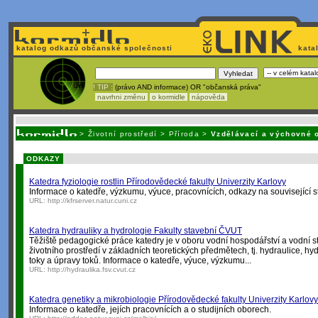
katalog odkazů občanské společnosti
kata
! TIP :
(právo AND informace) OR "občanská práva"
navrhni změnu
o kormidle
nápověda
Nechcete být závislí
na korporátech typu Google či Micro
>
Životní prostředí
>
Příroda
>
Vzdělávací a výchovné 
ODKAZY
Katedra fyziologie rostlin Přírodovědecké fakulty Univerzity Karlovy
Informace o katedře, výzkumu, výuce, pracovnících, odkazy na související s
URL:
http://kfrserver.natur.cuni.cz
Katedra hydrauliky a hydrologie Fakulty stavební ČVUT
Těžiště pedagogické práce katedry je v oboru vodní hospodářství a vodní s
životního prostředí v základních teoretických předmětech, tj. hydraulice, hy
toky a úpravy toků. Informace o katedře, výuce, výzkumu...
URL:
http://hydraulika.fsv.cvut.cz
Katedra genetiky a mikrobiologie Přírodovědecké fakulty Univerzity Karlovy
Informace o katedře, jejích pracovnících a o studijních oborech.