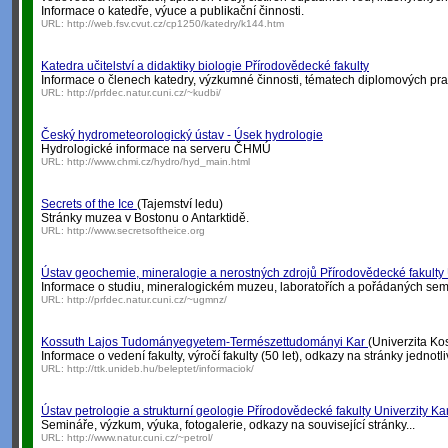
Informace o katedře, výuce a publikační činnosti.
URL:
http://web.fsv.cvut.cz/cp1250/katedry/k144.htm
Katedra učitelství a didaktiky biologie Přírodovědecké fakulty
Informace o členech katedry, výzkumné činnosti, tématech diplomových prac
URL:
http://prfdec.natur.cuni.cz/~kudbi/
Český hydrometeorologický ústav - Úsek hydrologie
Hydrologické informace na serveru ČHMÚ
URL:
http://www.chmi.cz/hydro/hyd_main.html
Secrets of the Ice
(Tajemství ledu)
Stránky muzea v Bostonu o Antarktidě.
URL:
http://www.secretsoftheice.org
Ústav geochemie, mineralogie a nerostných zdrojů Přírodovědecké fakulty 
Informace o studiu, mineralogickém muzeu, laboratořích a pořádaných sem
URL:
http://prfdec.natur.cuni.cz/~ugmnz/
Kossuth Lajos Tudományegyetem-Természettudományi Kar
(Univerzita Ko
Informace o vedení fakulty, výročí fakulty (50 let), odkazy na stránky jednotl
URL:
http://ttk.unideb.hu/beleptet/informaciok/
Ústav petrologie a strukturní geologie Přírodovědecké fakulty Univerzity Ka
Semináře, výzkum, výuka, fotogalerie, odkazy na související stránky...
URL:
http://www.natur.cuni.cz/~petrol/