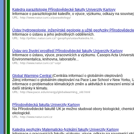
Katedra parazitologie Přírodovědecké fakulty Univerzity Karlovy
Informace o parazitologické katedře, o výuce, výzkumu, odkazy na souvisejíc
URL:
http://www.natur.cuni.cz/parasitology/
Ústav hydrogeologie, inženýrské geologie a užité geofyziky Přírodovědecké 
Informace o ústavu a jeho jednotlivých odděleních.
URL:
http://prfdec.natur.cuni.cz/~geophys/ustav/katedra.ht...
Ústav pro životní prostředí Přírodovědecké fakulty Univerzity Karlovy
Informace o ústavu, výuce, pracovnících a výzkumu. Časopis Acta Universit
Environmentalica, knihovna, laboratoře...
URL:
http://www.natur.cuni.cz/~uzp/
Global Warming Central
(Centrála informací o globálním oteplování)
Zdroj informací o globálním oteplování na Pace Law School v New Yorku, 
informace o problematice klimatických změn a aktivitách k omezení emisí 
další stránky k tématu.
URL:
http://law.pace.edu/energy/globalwarming_old.html
Přírodovědecká fakulta Univerzity Karlovy
Na Přírodovědecké fakultě UK je možno studovat obory biologické, chemick
ekologické.
URL:
http://www.natur.cuni.cz
Katedra geofyziky Matematicko-fyzikální fakulty Univerzity Karlovy
Informace o pracovnících fakulty, výzkumu, výuce, odkazy na související str