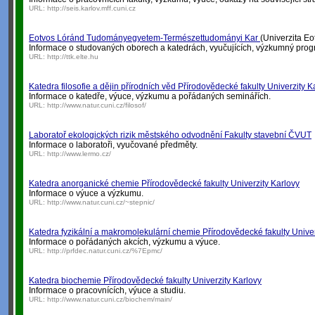
URL:
http://seis.karlov.mff.cuni.cz
Eotvos Lóránd Tudományegyetem-Természettudományi Kar
(Univerzita E
Informace o studovaných oborech a katedrách, vyučujících, výzkumný progr
URL:
http://ttk.elte.hu
Katedra filosofie a dějin přírodních věd Přírodovědecké fakulty Univerzity K
Informace o katedře, výuce, výzkumu a pořádaných seminářích.
URL:
http://www.natur.cuni.cz/filosof/
Laboratoř ekologických rizik městského odvodnění Fakulty stavební ČVUT
Informace o laboratoři, vyučované předměty.
URL:
http://www.lermo.cz/
Katedra anorganické chemie Přírodovědecké fakulty Univerzity Karlovy
Informace o výuce a výzkumu.
URL:
http://www.natur.cuni.cz/~stepnic/
Katedra fyzikální a makromolekulární chemie Přírodovědecké fakulty Univer
Informace o pořádaných akcích, výzkumu a výuce.
URL:
http://prfdec.natur.cuni.cz/%7Epmc/
Katedra biochemie Přírodovědecké fakulty Univerzity Karlovy
Informace o pracovnících, výuce a studiu.
URL:
http://www.natur.cuni.cz/biochem/main/