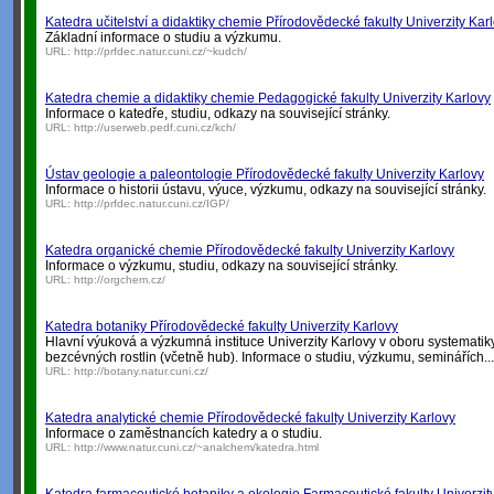
Katedra učitelství a didaktiky chemie Přírodovědecké fakulty Univerzity Kar
Základní informace o studiu a výzkumu.
URL:
http://prfdec.natur.cuni.cz/~kudch/
Katedra chemie a didaktiky chemie Pedagogické fakulty Univerzity Karlovy
Informace o katedře, studiu, odkazy na související stránky.
URL:
http://userweb.pedf.cuni.cz/kch/
Ústav geologie a paleontologie Přírodovědecké fakulty Univerzity Karlovy
Informace o historii ústavu, výuce, výzkumu, odkazy na související stránky.
URL:
http://prfdec.natur.cuni.cz/IGP/
Katedra organické chemie Přírodovědecké fakulty Univerzity Karlovy
Informace o výzkumu, studiu, odkazy na související stránky.
URL:
http://orgchem.cz/
Katedra botaniky Přírodovědecké fakulty Univerzity Karlovy
Hlavní výuková a výzkumná instituce Univerzity Karlovy v oboru systematik
bezcévných rostlin (včetně hub). Informace o studiu, výzkumu, seminářích...
URL:
http://botany.natur.cuni.cz/
Katedra analytické chemie Přírodovědecké fakulty Univerzity Karlovy
Informace o zaměstnancích katedry a o studiu.
URL:
http://www.natur.cuni.cz/~analchem/katedra.html