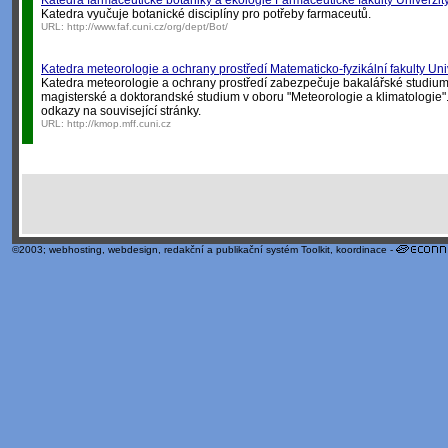
Katedra farmaceutické botaniky a ekologie Farmaceutické fakulty Univerzit
Katedra vyučuje botanické disciplíny pro potřeby farmaceutů.
URL:
http://www.faf.cuni.cz/org/dept/Bot/
Katedra meteorologie a ochrany prostředí Matematicko-fyzikální fakulty Uni
Katedra meteorologie a ochrany prostředí zabezpečuje bakalářské studium 
magisterské a doktorandské studium v oboru "Meteorologie a klimatologie". 
odkazy na související stránky.
URL:
http://kmop.mff.cuni.cz
©2003;
webhosting
,
webdesign
,
redakční a publikační systém Toolkit
, koordinace -