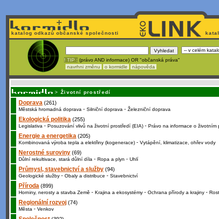
katalog odkazů občanské společnosti
kata
! TIP :
(právo AND informace) OR "občanská práva"
navrhni změnu
o kormidle
nápověda
Nechcete být závi
>
Životní prostředí
Doprava
(261)
-
-
Městská hromadná doprava
Silniční doprava
Železniční doprava
Ekologická politika
(255)
-
-
Legislativa
Posuzování vlivů na životní prostředí (EIA)
Právo na informace o životním 
Energie a energetika
(205)
-
Kombinovaná výroba tepla a elektřiny (kogenerace)
Vytápění, klimatizace, ohřev vody
Nerostné suroviny
(69)
-
-
Důlní rekultivace, stará důlní díla
Ropa a plyn
Uhlí
Průmysl, stavebnictví a služby
(94)
-
-
Geologické služby
Obaly a distribuce
Stavebnictví
Příroda
(899)
-
-
-
Horniny, nerosty a stavba Země
Krajina a ekosystémy
Ochrana přírody a krajiny
Rost
Regionální rozvoj
(74)
-
Města
Venkov