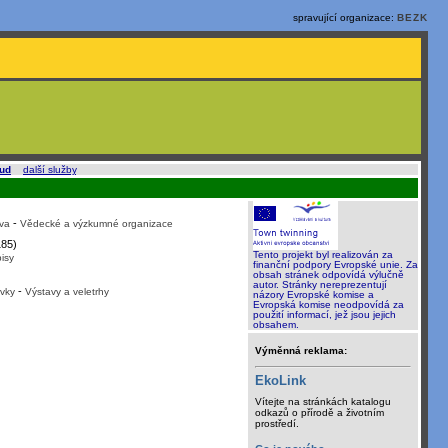
spravující organizace:
BEZK
oud
a
další služby
.
-
va
Vědecké a výzkumné organizace
85)
Tento projekt byl realizován za
isy
finanční podpory Evropské unie. Za
obsah stránek odpovídá výlučně
autor. Stránky nereprezentují
-
vky
Výstavy a veletrhy
názory Evropské komise a
Evropská komise neodpovídá za
použití informací, jež jsou jejich
obsahem.
Výměnná reklama:
EkoLink
Vítejte na stránkách katalogu
odkazů o přírodě a životním
prostředí.