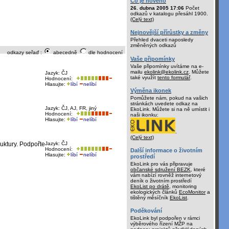
Co je nového
26. dubna 2005 17:06
Počet
odkazů v katalogu přesáhl 1900.
(Celý text)
Nejnovější přírůstky a změny
Přehled dvaceti naposledy
změněných odkazů
odkazy seřaď :
abecedně
dle hodnocení
Vaše připomínky
Vaše připomínky uvítáme na e-
mailu
ekolink@ekolink.cz
. Můžete
Jazyk: ČJ
také využít
tento formulář
.
Hodnocení:
Hlasujte:
líbí
nelíbí
Výměna ikonek
Pomůžete nám, pokud na vašich
stránkách uvedete odkaz na
Jazyk: ČJ, AJ, FR, jiný
EkoLink. Můžete si na ně umístit i
Hodnocení:
naši ikonku:
Hlasujte:
líbí
nelíbí
.
(Celý text)
uktury. Podpořte
Jazyk: ČJ
Hodnocení:
Další informace o životním
Hlasujte:
líbí
nelíbí
prostředí
EkoLink pro vás připravuje
občanské sdružení BEZK
, které
vám nabízí rovněž internetový
deník o životním prostředí
EkoList po drátě
, monitoring
ekologických článků
EcoMonitor
a
tištěný měsíčník
EkoList
.
Poděkování
EkoLink byl podpořen v rámci
výběrového řízení MŽP na