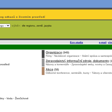
log odkazů o životním prostředí
výběr:
dle regionu, země, jazyka
slí
na korporátech typu Google či Microsoft? Využijte služeb
Ecn studia
, které nabízí
e-mail
,
cl
Organizace
(949)
-
-
Firmy
Neziskové organizace
Státní správa a samosprá
Zpravodajství, informační zdroje, dokumenty
(1
-
prostředí
Názory a komentáře
Zpravodajské weby, noviny a časop
Akce
(58)
-
Odborné konference, semináře, kurzy
Tábory a víkendo
-
-
liny
Voda
Živočichové