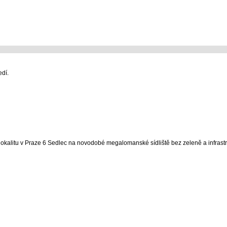
edí.
alitu v Praze 6 Sedlec na novodobé megalomanské sídliště bez zeleně a infrastr