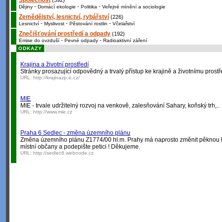
Společnost
(392)
-
-
-
Dějiny
Domácí ekologie
Politika
Veřejné mínění a sociologie
Zemědělství, lesnictví, rybářství
(226)
-
-
-
Lesnictví
Myslivost
Pěstování rostlin
Včelařství
Znečišťování prostředí a odpady
(192)
-
-
Emise do ovzduší
Pevné odpady
Radioaktivní záření
ODKAZY
Krajina a životní prostředí
Stránky prosazující odpovědný a trvalý přístup ke krajině a životnímu prostř
URL:
http://krajinazp.ic.cz/
MIE
MIE - trvale udržitelný rozvoj na venkově, zalesňování Sahary, koňský trh,..
URL:
http://www.mie.cz
Praha 6 Sedlec - změna územního plánu
Změna územního plánu Z1774/00 hl.m. Prahy má naprosto změnit pěknou lok
místní občany a podepište petici ! Děkujeme.
URL:
http://sedlec6.webnode.cz