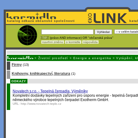
katalog odkazů občanské společnosti
kata
! TIP :
(právo AND informace) OR "občanská práva"
navrhni změnu
o kormidle
nápověda
Nechcete být závislí
na korporátech typu Google či Micro
>
Životní prostředí
>
Energie a energetika
>
Vytápění, k
Firmy
(13)
Knihovny, knihkupectví, literatura
(1)
ODKAZY
Novatech s.r.o. - Tepelná čerpadla, Výměníky
Kompletní dodávky tepelných zařízení pro úsporu energie - tepelná čerpad
německého výrobce tepelných čerpadel Exotherm GmbH.
URL:
http://www.novatech-teplo.cz