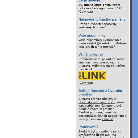
Co je nového
26. dubna 2005 17:06
Počet
odkazů v katalogu přesáhl 1900.
(Celý text)
Nejnovější přírůstky a změny
Přehled dvaceti naposledy
změněných odkazů
Vaše připomínky
Vaše připomínky uvítáme na e-
mailu
ekolink@ekolink.cz
. Můžete
také využít
tento formulář
.
Výměna ikonek
Pomůžete nám, pokud na vašich
stránkách uvedete odkaz na
EkoLink. Můžete si na ně umístit i
naši ikonku:
.
(Celý text)
Další informace o životním
prostředí
EkoLink pro vás připravuje
občanské sdružení BEZK
, které
vám nabízí rovněž internetový
deník o životním prostředí
EkoList po drátě
, monitoring
ekologických článků
EcoMonitor
a
tištěný měsíčník
EkoList
.
Poděkování
EkoLink byl podpořen v rámci
výběrového řízení MŽP na