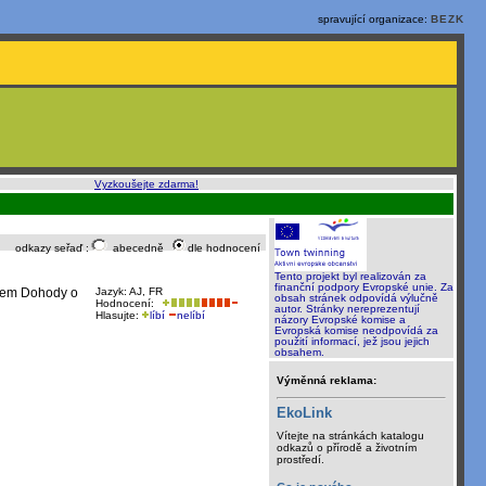
spravující organizace:
BEZK
o, rychle a sami
:
Vyzkoušejte zdarma!
odkazy seřaď :
abecedně
dle hodnocení
Tento projekt byl realizován za
finanční podpory Evropské unie. Za
ánem Dohody o
Jazyk: AJ, FR
obsah stránek odpovídá výlučně
Hodnocení:
autor. Stránky nereprezentují
Hlasujte:
líbí
nelíbí
názory Evropské komise a
Evropská komise neodpovídá za
použití informací, jež jsou jejich
obsahem.
Výměnná reklama:
EkoLink
Vítejte na stránkách katalogu
odkazů o přírodě a životním
prostředí.