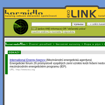
katalog odkazů občanské společnosti
kata
! TIP :
(právo AND informace) OR "občanská práva"
navrhni změnu
o kormidle
nápověda
Unavuje
vás tvorba stránek v HTML? N
>
Životní prostředí
>
Nerostné suroviny
>
Ropa a plyn
>
ODKAZY
International Energy Agency
(Mezinárodní energetická agentura)
Energetické fórum 26 průmyslově vyspělých zemí vzniklo kvůli řešení nedo
mezinárodním energetickém programu (IEP).
URL:
http://www.iea.org