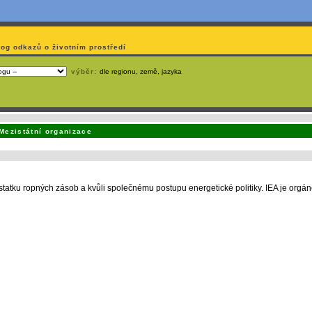
log odkazů o životním prostředí
výběr:
dle regionu, země, jazyka
emá webmaster
čas
na jejich aktualizaci? S
publikačním systémem TOOLKIT
to zvládnete
snadn
Mezistátní organizace
statku ropných zásob a kvůli společnému postupu energetické politiky. IEA je org