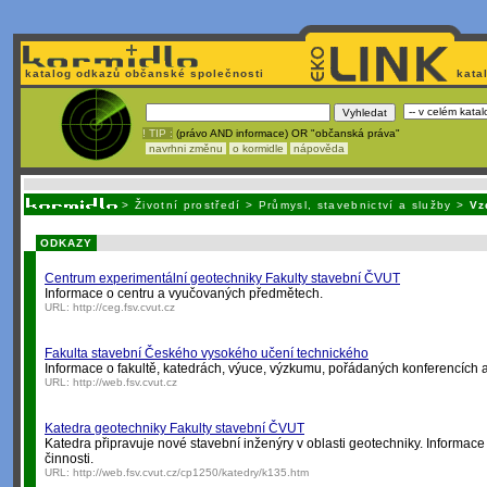
katalog odkazů občanské společnosti
kata
! TIP :
(právo AND informace) OR "občanská práva"
navrhni změnu
o kormidle
nápověda
Nechcete být závislí
na korporátech typu Google či Micro
>
Životní prostředí
>
Průmysl, stavebnictví a služby
>
Vz
ODKAZY
Centrum experimentální geotechniky Fakulty stavební ČVUT
Informace o centru a vyučovaných předmětech.
URL:
http://ceg.fsv.cvut.cz
Fakulta stavební Českého vysokého učení technického
Informace o fakultě, katedrách, výuce, výzkumu, pořádaných konferencích a
URL:
http://web.fsv.cvut.cz
Katedra geotechniky Fakulty stavební ČVUT
Katedra připravuje nové stavební inženýry v oblasti geotechniky. Informace
činnosti.
URL:
http://web.fsv.cvut.cz/cp1250/katedry/k135.htm