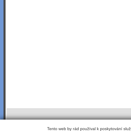
Tento web by rád používal k poskytování služ
©2003;
webhosting
,
webdesign
,
redakční a publikační systém Toolkit
, koordinace -