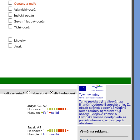
Oceány a moře
Atlantický oceán
Indický oceán
Severní ledový oceán
Tichý oceán
Litevsky
Jinak
odkazy seřaď :
abecedně
dle hodnocení
Tento projekt byl realizován za
finanční podpory Evropské unie. Za
Jazyk: ČJ, AJ
obsah stránek odpovídá výlučně
Hodnocení:
autor. Stránky nereprezentují
Hlasujte:
líbí
nelíbí
názory Evropské komise a
Evropská komise neodpovídá za
použití informací, jež jsou jejich
obsahem.
Jazyk: AJ
Hodnocení:
Výměnná reklama:
Hlasujte:
líbí
nelíbí