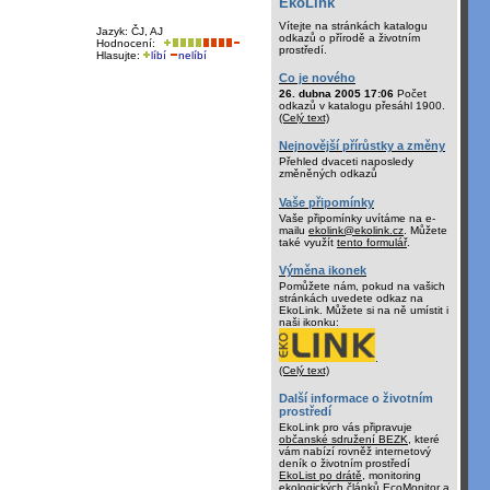
EkoLink
Vítejte na stránkách katalogu
Jazyk: ČJ, AJ
odkazů o přírodě a životním
Hodnocení:
prostředí.
Hlasujte:
líbí
nelíbí
Co je nového
26. dubna 2005 17:06
Počet
odkazů v katalogu přesáhl 1900.
(Celý text)
Nejnovější přírůstky a změny
Přehled dvaceti naposledy
změněných odkazů
Vaše připomínky
Vaše připomínky uvítáme na e-
mailu
ekolink@ekolink.cz
. Můžete
také využít
tento formulář
.
Výměna ikonek
Pomůžete nám, pokud na vašich
stránkách uvedete odkaz na
EkoLink. Můžete si na ně umístit i
naši ikonku:
.
(Celý text)
Další informace o životním
prostředí
EkoLink pro vás připravuje
občanské sdružení BEZK
, které
vám nabízí rovněž internetový
deník o životním prostředí
EkoList po drátě
, monitoring
ekologických článků
EcoMonitor
a