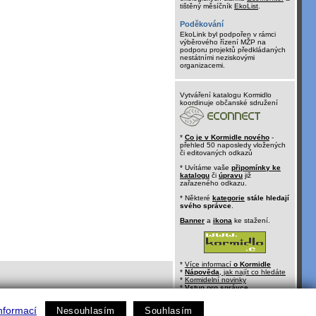
tištěný měsíčník
EkoList
.
Poděkování
EkoLink byl podpořen v rámci
výběrového řízení MŽP na
podporu projektů předkládaných
nestátními neziskovými
organizacemi.
Vytváření katalogu Kormidlo
koordinuje občanské sdružení
*
Co je v Kormidle nového
-
přehled 50 naposledy vložených
či editovaných odkazů
* Uvítáme vaše
připomínky ke
katalogu
či
úpravu
již
zařazeného odkazu.
* Některé
kategorie
stále hledají
svého správce
.
Banner
a
ikona
ke stažení.
*
Více informací
o Kormidle
*
Nápověda
, jak najít co hledáte
*
Kormidelní novinky
*
Vstup pro správce
nformací
Nesouhlasím
Souhlasím
kontakt:
kormidlo@ecn.cz