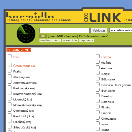
katalog odkazů občanské společnosti
kata
! TIP :
(právo AND informace) OR "občanská práva"
navrhni změnu
o kormidle
nápověda
REGION, ZEMĚ :
Svět
Evropa
Albánie
Česká republika
Andorra
Praha
Belgie
Jihčeský kraj
Bělorusko
Jihomoravský kraj
Bosna a Hercegovina
Karlovarský kraj
Bulharsko
Královehradecký kraj
Dánsko
Liberecký kraj
Estonsko
Moravskoslezský kraj
Finsko
Olomoucký kraj
Francie
Pardubický kraj
Chorvatsko
Plzeňský kraj
Irsko
Středočeský kraj
Island