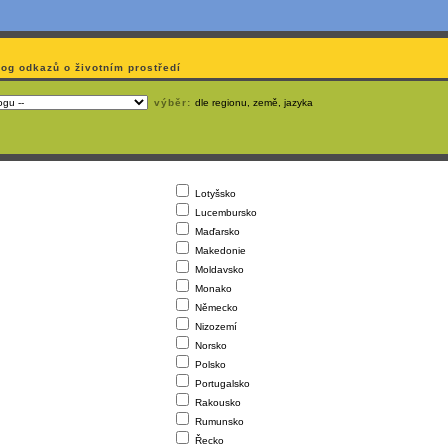
log odkazů o životním prostředí
výběr:
dle regionu, země, jazyka
Lotyšsko
Lucembursko
Maďarsko
Makedonie
Moldavsko
Monako
Německo
Nizozemí
Norsko
Polsko
Portugalsko
Rakousko
Rumunsko
Řecko