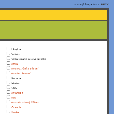
spravující organizace:
BEZK
Ukrajina
Vatikán
Velká Británie a Severní Irsko
Afrika
Amerika Jižní a Střední
Amerika Severní
Kanada
Mexiko
USA
Antarktida
Asie
Austrálie a Nový Zéland
Oceánie
Rusko