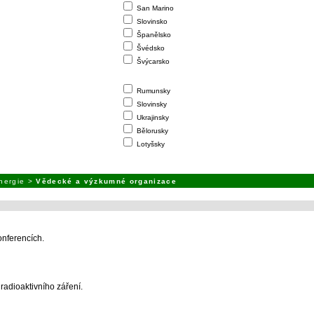
San Marino
Slovinsko
Španělsko
Švédsko
Švýcarsko
Rumunsky
Slovinsky
Ukrajinsky
Bělorusky
Lotyšsky
energie
>
Vědecké a výzkumné organizace
onferencích.
radioaktivního záření.