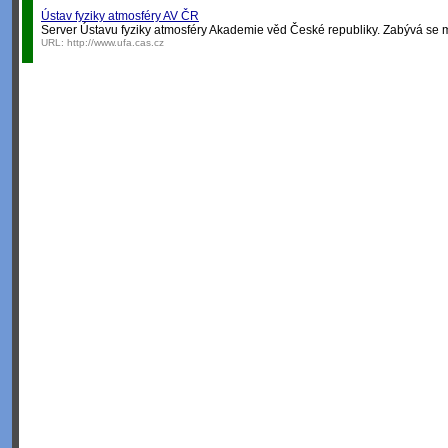
Ústav fyziky atmosféry AV ČR
Server Ústavu fyziky atmosféry Akademie věd České republiky. Zabývá se mj.
URL:
http://www.ufa.cas.cz