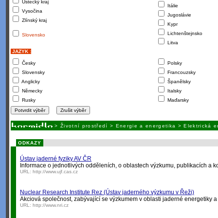
Ústecký kraj
Itálie
Vysočina
Jugoslávie
Zlínský kraj
Kypr
Lichtenštejnsko
Slovensko
Litva
JAZYK :
Česky
Polsky
Slovensky
Francouzsky
Anglicky
Španělsky
Německy
Italsky
Rusky
Maďarsky
>
Životní prostředí
>
Energie a energetika
>
Elektrická 
ODKAZY
Ústav jaderné fyziky AV ČR
Informace o jednotlivých odděleních, o oblastech výzkumu, publikacích a k
URL:
http://www.ujf.cas.cz
Nuclear Research Institute Rez (Ústav jaderného výzkumu v Řeži)
Akciová společnost, zabývající se výzkumem v oblasti jaderné energetiky a 
URL:
http://www.nri.cz