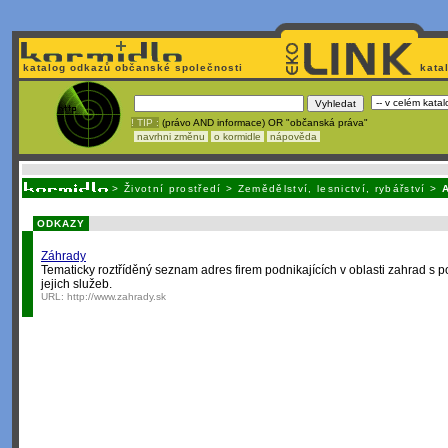
katalog odkazů občanské společnosti
kata
! TIP :
(právo AND informace) OR "občanská práva"
navrhni změnu
o kormidle
nápověda
Unavuje
vás tvorba stránek v HTML? Nemá webmaster
čas
na jejich aktualizac
>
Životní prostředí
>
Zemědělství, lesnictví, rybářství
>
ODKAZY
Záhrady
Tematicky roztříděný seznam adres firem podnikajících v oblasti zahrad s 
jejich služeb.
URL:
http://www.zahrady.sk