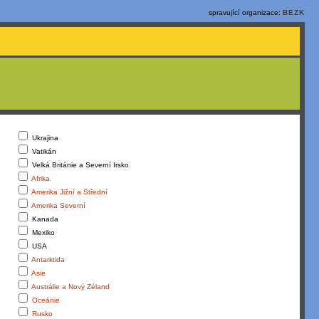
spravující organizace:
BEZK
Ukrajina
Vatikán
Velká Británie a Severní Irsko
Afrika
Amerika Jižní a Střední
Amerika Severní
Kanada
Mexiko
USA
Antarktida
Asie
Austrálie a Nový Zéland
Oceánie
Rusko