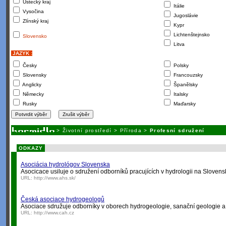
Ústecký kraj
Itálie
Vysočina
Jugoslávie
Zlínský kraj
Kypr
Lichtenštejnsko
Slovensko
Litva
JAZYK :
Česky
Polsky
Slovensky
Francouzsky
Anglicky
Španělsky
Německy
Italsky
Rusky
Maďarsky
>
Životní prostředí
>
Příroda
>
Profesní sdružení
ODKAZY
Asociácia hydrológov Slovenska
Asocicace usiluje o sdružení odborníků pracujících v hydrologii na Sloven
URL:
http://www.ahs.sk/
Česká asociace hydrogeologů
Asociace sdružuje odborníky v oborech hydrogeologie, sanační geologie a
URL:
http://www.cah.cz