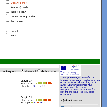
Oceány a moře
Atlantický oceán
Indický oceán
Severní ledový oceán
Tichý oceán
Litevsky
Jinak
odkazy seřaď :
abecedně
dle hodnocení
Tento projekt byl realizován za
finanční podpory Evropské unie. Za
Jazyk: SJ
obsah stránek odpovídá výlučně
Hodnocení:
autor. Stránky nereprezentují
Hlasujte:
líbí
nelíbí
názory Evropské komise a
Evropská komise neodpovídá za
použití informací, jež jsou jejich
obsahem.
Jazyk: ČJ
Hodnocení:
Výměnná reklama:
Hlasujte:
líbí
nelíbí