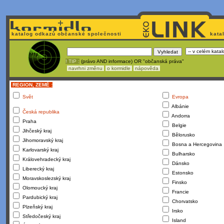
katalog odkazů občanské společnosti
kata
! TIP :
(právo AND informace) OR "občanská práva"
navrhni změnu
o kormidle
nápověda
REGION, ZEMĚ :
Svět
Evropa
Albánie
Česká republika
Andorra
Praha
Belgie
Jihčeský kraj
Bělorusko
Jihomoravský kraj
Bosna a Hercegovina
Karlovarský kraj
Bulharsko
Královehradecký kraj
Dánsko
Liberecký kraj
Estonsko
Moravskoslezský kraj
Finsko
Olomoucký kraj
Francie
Pardubický kraj
Chorvatsko
Plzeňský kraj
Irsko
Středočeský kraj
Island