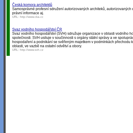
Česká komora architektů
Samosprávné profesní sdružení autorizovaných architeků, autorizovaných u
právní informace aj.
URL:
http://www.cka.cc
Svaz vodního hospodářství ČR
Svaz vodního hospodářství (SVH) sdružuje organizace v oblasti vodního hos
společnosti. SVH usiluje v součinnosti s orgány státní správy a ve spoluprá
hospodaření a podnikání se svěřeným majetkem v podmínkách přechodu k tr
oblasti, ve vazbě na ostatní odvětví a obory.
URL:
http://www.svh.cz