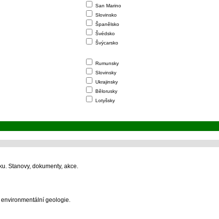
San Marino
Slovinsko
Španělsko
Švédsko
Švýcarsko
Rumunsky
Slovinsky
Ukrajinsky
Bělorusky
Lotyšsky
sku. Stanovy, dokumenty, akce.
 environmentální geologie.