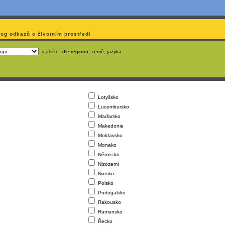
log odkazů o životním prostředí
výběr:
dle regionu, země, jazyka
Lotyšsko
Lucembursko
Maďarsko
Makedonie
Moldavsko
Monako
Německo
Nizozemí
Norsko
Polsko
Portugalsko
Rakousko
Rumunsko
Řecko