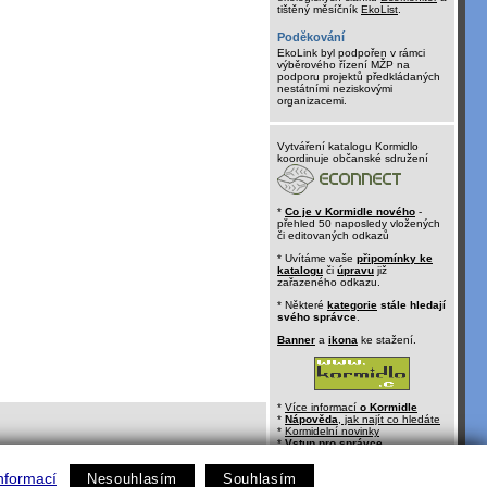
tištěný měsíčník
EkoList
.
Poděkování
EkoLink byl podpořen v rámci
výběrového řízení MŽP na
podporu projektů předkládaných
nestátními neziskovými
organizacemi.
Vytváření katalogu Kormidlo
koordinuje občanské sdružení
*
Co je v Kormidle nového
-
přehled 50 naposledy vložených
či editovaných odkazů
* Uvítáme vaše
připomínky ke
katalogu
či
úpravu
již
zařazeného odkazu.
* Některé
kategorie
stále hledají
svého správce
.
Banner
a
ikona
ke stažení.
*
Více informací
o Kormidle
*
Nápověda
, jak najít co hledáte
*
Kormidelní novinky
*
Vstup pro správce
nformací
Nesouhlasím
Souhlasím
kontakt:
kormidlo@ecn.cz