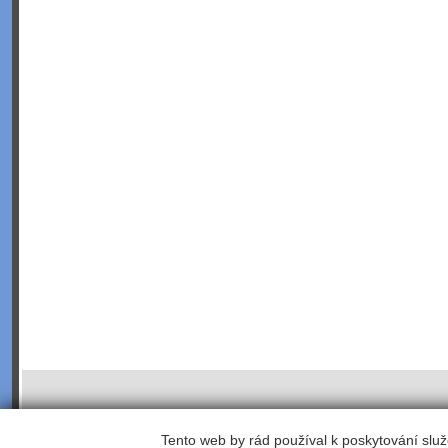
Tento web by rád používal k poskytování služ
©2003;
webhosting
,
webdesign
,
redakční a publikační systém Toolkit
, koordinace -