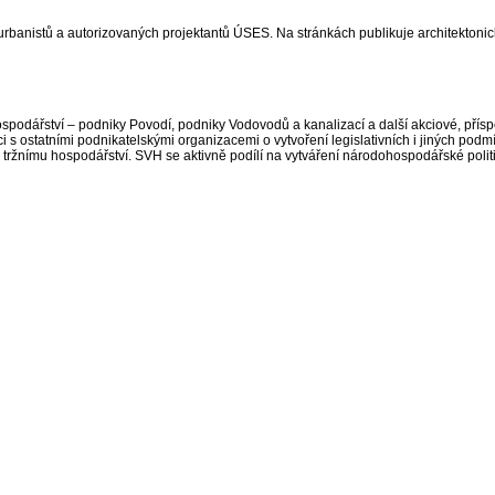
rbanistů a autorizovaných projektantů ÚSES. Na stránkách publikuje architektonic
podářství – podniky Povodí, podniky Vodovodů a kanalizací a další akciové, přísp
ci s ostatními podnikatelskými organizacemi o vytvoření legislativních i jiných pod
žnímu hospodářství. SVH se aktivně podílí na vytváření národohospodářské politi