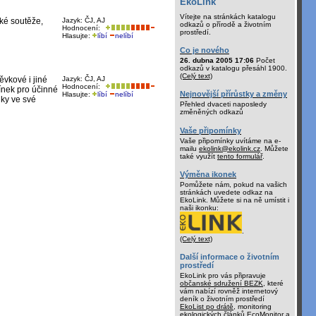
EkoLink
Vítejte na stránkách katalogu
ké soutěže,
Jazyk: ČJ, AJ
odkazů o přírodě a životním
Hodnocení:
prostředí.
Hlasujte:
líbí
nelíbí
Co je nového
26. dubna 2005 17:06
Počet
odkazů v katalogu přesáhl 1900.
(Celý text)
ěvkové i jiné
Jazyk: ČJ, AJ
Hodnocení:
mínek pro účinné
Nejnovější přírůstky a změny
Hlasujte:
líbí
nelíbí
ky ve své
Přehled dvaceti naposledy
změněných odkazů
Vaše připomínky
Vaše připomínky uvítáme na e-
mailu
ekolink@ekolink.cz
. Můžete
také využít
tento formulář
.
Výměna ikonek
Pomůžete nám, pokud na vašich
stránkách uvedete odkaz na
EkoLink. Můžete si na ně umístit i
naši ikonku:
.
(Celý text)
Další informace o životním
prostředí
EkoLink pro vás připravuje
občanské sdružení BEZK
, které
vám nabízí rovněž internetový
deník o životním prostředí
EkoList po drátě
, monitoring
ekologických článků
EcoMonitor
a