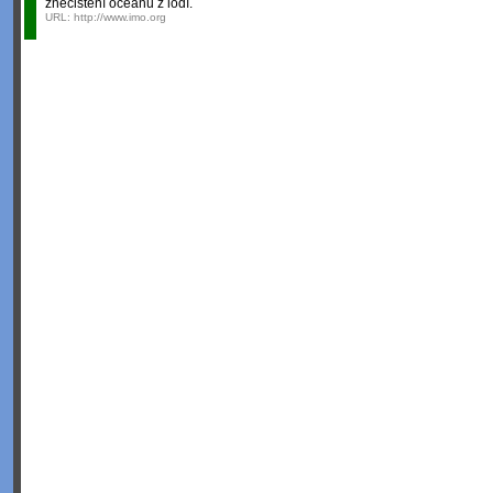
znečištění oceánů z lodí.
URL:
http://www.imo.org