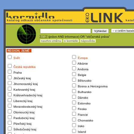
katalog odkazů občanské společnosti
kata
! TIP :
(právo AND informace) OR "občanská práva"
navrhni změnu
o kormidle
nápověda
REGION, ZEMĚ :
Svět
Evropa
Albánie
Česká republika
Andorra
Praha
Belgie
Jihčeský kraj
Bělorusko
Jihomoravský kraj
Bosna a Hercegovina
Karlovarský kraj
Bulharsko
Královehradecký kraj
Dánsko
Liberecký kraj
Estonsko
Moravskoslezský kraj
Finsko
Olomoucký kraj
Francie
Pardubický kraj
Chorvatsko
Plzeňský kraj
Irsko
Středočeský kraj
Island