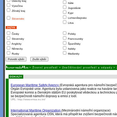
Ústecký kraj
Itálie
Vysočina
Jugoslávie
Zlínský kraj
Kypr
Lichtenštejnsko
Slovensko
Litva
JAZYK :
Česky
Polsky
Slovensky
Francouzsky
Anglicky
Španělsky
Německy
Italsky
Rusky
Maďarsky
>
Životní prostředí
>
Znečišťování prostředí a odpady
>
ODKAZY
European Maritime Safety Agency
(Evropská agentura pro námořní bezpeč
Orgán Evropské unie. Agentura byla ustanovena jako reakce na havárie t
Evropské komisi a členským státům EU poskytovat vědeckou a technickou p
se bezpečnosti námořní dopravy a emisí z lodí.
URL:
http://www.emsa.eu.int/
International Maritime Organization
(Mezinárodní námořní organizace)
Specializovaná agentura OSN, která má přispět ke zvýšení bezpečnosti ná