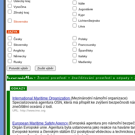
Ústecký kraj
Itálie
Vysočina
Jugoslávie
Zlínský kraj
Kypr
Lichtenštejnsko
Slovensko
Litva
JAZYK :
Česky
Polsky
Slovensky
Francouzsky
Anglicky
Španělsky
Německy
Italsky
Rusky
Maďarsky
>
Životní prostředí
>
Znečišťování prostředí a odpady
>
ODKAZY
International Maritime Organization
(Mezinárodní námořní organizace)
Specializovaná agentura OSN, která má přispět ke zvýšení bezpečnosti ná
znečištění oceánů z lodí.
URL:
http://www.imo.org
European Maritime Safety Agency
(Evropská agentura pro námořní bezpeč
Orgán Evropské unie. Agentura byla ustanovena jako reakce na havárie t
Evropské komisi a členským státům EU poskytovat vědeckou a technickou p