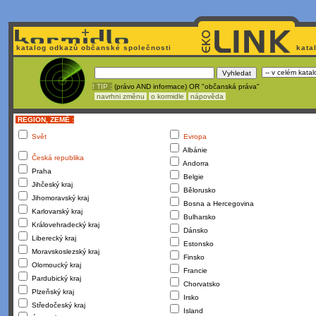
katalog odkazů občanské společnosti
kata
! TIP :
(právo AND informace) OR "občanská práva"
navrhni změnu
o kormidle
nápověda
REGION, ZEMĚ :
Svět
Evropa
Albánie
Česká republika
Andorra
Praha
Belgie
Jihčeský kraj
Bělorusko
Jihomoravský kraj
Bosna a Hercegovina
Karlovarský kraj
Bulharsko
Královehradecký kraj
Dánsko
Liberecký kraj
Estonsko
Moravskoslezský kraj
Finsko
Olomoucký kraj
Francie
Pardubický kraj
Chorvatsko
Plzeňský kraj
Irsko
Středočeský kraj
Island