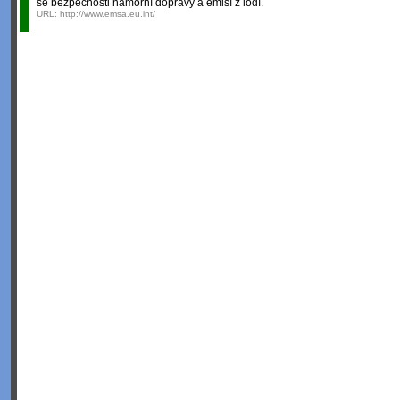
se bezpečnosti námořní dopravy a emisí z lodí.
URL:
http://www.emsa.eu.int/