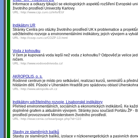
Informace a odkazy týkající se ekologických aspektů rozšíření Evropské un
životního prostředí Univerzity Karlovy.
URL:
http://www.czp.cuni.cz/info/EU/
Indikátory UR
Stránky Centra pro otázky životního prostředí UK k problematice a projektů
udržitelného rozvoje a environmentálními indikátory, jejich vývojem a vytvá
URL:
http://cozp.cuni.cz/COZP-13.html
Voda z kohoutku
V čem je kupovaná voda lepší než voda z kohoutku? Odpověď je velice jed
ničem.
URL:
http://www.vodovodnivoda.cz/
AKROPOLIS, o. s.
Rodinné centrum je místo pro setkávání, realizaci kurzů, seminářů a pře
hlídáním dětí. Působí v Uherském Hradišti pro spádovou oblast Uherskohra
URL:
http://www.akropolis-uh.cz
Indikátory udržitelného rozvoje, Lisabonské indikátory
Přehled environmentálních, sociálních a ekonomických indikátorů. Ke kaž
doplněné grafem a aktuálním vývojem. Stránky jsou součástí Portálu ŽP - B
prostředí provozované Ministerstvem životního prostředí.
URL:
http://issar.cenia.cz/issar/page.php?id=110
Stavby ze slaměných balíků
Stavby ze slaměných balíků, izolace v nízkoenergetických a pasivních dom