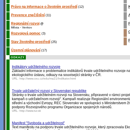
Právo na informace o životním prostředí
K
(12)
Prevence znečištění
A
(11)
Regionální rozvoj
P
@
-
Města
Venkov
O
Rozvojová pomoc
(3)
P
Stav životního prostředí
(25)
Územní plánování
(17)
ODKAZY
Indikátory udržitelného rozvoje
Základní informace o problematice indikátorů trvale udržitelného rozvoje 
ekologického ústavu, odkazy na související stránky v ČR.
URL:
http://www.ceu.cz/edu/ma21/Indikator.html
Trvale udržateľný rozvoj v Slovenskej republike
Stránky o trvale udržitelném rozvoji na Slovensku, připravené v rámci proje
kampaň o udržateľnom rozvoji". Kampaň realizuje Regionální environment
střední a východní Evropy, REC Slovensko ve spolupráci s Ministerstvem ži
podpory Rozvojového programu Organizace spojených národů.
URL:
http://www.tur.sk
Manifest "Svoboda a udržitelnost"
Text manifestu na podporu trvale udržitelného rozvoje, který zpracovala Eko