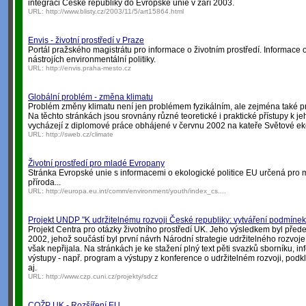
integraci České republiky do Evropské unie v září 2003.
URL:
http://www.blisty.cz/2003/11/5/art15864.html
Envis - životní prostředí v Praze
Portál pražského magistrátu pro informace o životním prostředí. Informace o
nástrojích environmentální politiky.
URL:
http://envis.praha-mesto.cz
Globální problém - změna klimatu
Problém změny klimatu není jen problémem fyzikálním, ale zejména také
Na těchto stránkách jsou srovnány různé teoretické i praktické přístupy k 
vycházejí z diplomové práce obhájené v červnu 2002 na kateře Světové e
URL:
http://sweb.cz/climate
Životní prostředí pro mladé Evropany
Stránka Evropské unie s informacemi o ekologické politice EU určená pro 
příroda...
URL:
http://europa.eu.int/comm/environment/youth/index_cs....
Projekt UNDP "K udržitelnému rozvoji České republiky: vytváření podmínek
Projekt Centra pro otázky životního prostředí UK. Jeho výsledkem byl přede
2002, jehož součástí byl první návrh Národní strategie udržitelného rozvoje
však nepřijala. Na stránkách je ke stažení plný text pěti svazků sborníku, in
výstupy - např. program a výstupy z konference o udržitelném rozvoji, podk
aj.
URL:
http://www.czp.cuni.cz/projekty/sdcz
COŽP UK - Rozšíření EU