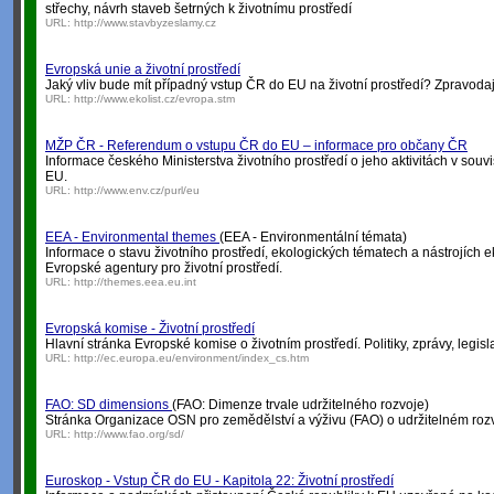
střechy, návrh staveb šetrných k životnímu prostředí
URL:
http://www.stavbyzeslamy.cz
Evropská unie a životní prostředí
Jaký vliv bude mít případný vstup ČR do EU na životní prostředí? Zpravodajs
URL:
http://www.ekolist.cz/evropa.stm
MŽP ČR - Referendum o vstupu ČR do EU – informace pro občany ČR
Informace českého Ministerstva životního prostředí o jeho aktivitách v souv
EU.
URL:
http://www.env.cz/purl/eu
EEA - Environmental themes
(EEA - Environmentální témata)
Informace o stavu životního prostředí, ekologických tématech a nástrojích e
Evropské agentury pro životní prostředí.
URL:
http://themes.eea.eu.int
Evropská komise - Životní prostředí
Hlavní stránka Evropské komise o životním prostředí. Politiky, zprávy, legisla
URL:
http://ec.europa.eu/environment/index_cs.htm
FAO: SD dimensions
(FAO: Dimenze trvale udržitelného rozvoje)
Stránka Organizace OSN pro zemědělství a výživu (FAO) o udržitelném rozv
URL:
http://www.fao.org/sd/
Euroskop - Vstup ČR do EU - Kapitola 22: Životní prostředí