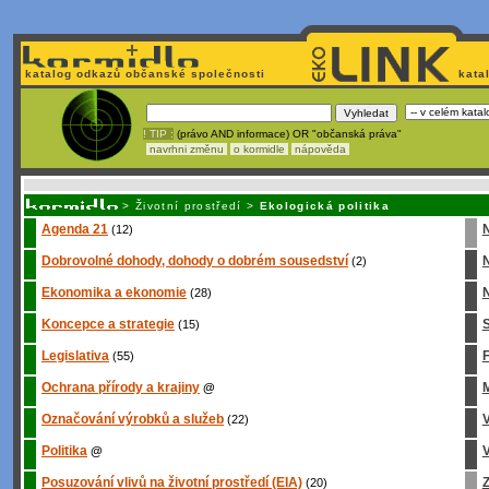
katalog odkazů občanské společnosti
kata
! TIP :
(právo AND informace) OR "občanská práva"
navrhni změnu
o kormidle
nápověda
Nechcete být závislí
na korporátech typu Google či Micro
>
Životní prostředí
>
Ekologická politika
Agenda 21
(12)
Dobrovolné dohody, dohody o dobrém sousedství
(2)
Ekonomika a ekonomie
N
(28)
Koncepce a strategie
S
(15)
Legislativa
(55)
Ochrana přírody a krajiny
M
@
Označování výrobků a služeb
(22)
Politika
V
@
Posuzování vlivů na životní prostředí (EIA)
Z
(20)