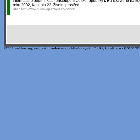
Informace o podmínkách přistoupení České republiky k EU uzavřené na k
roku 2002, Kapitola 22: Životní prostředí.
URL:
http://www.euroskop.cz/40416/clanek/
©2003;
webhosting
,
webdesign
,
redakční a publikační systém Toolkit
, koordinace -