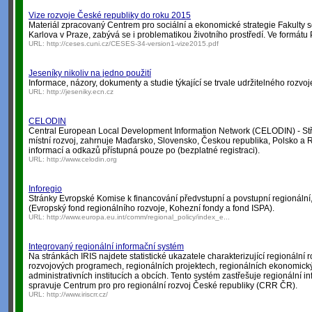
Vize rozvoje České republiky do roku 2015
Materiál zpracovaný Centrem pro sociální a ekonomické strategie Fakulty s
Karlova v Praze, zabývá se i problematikou životního prostředí. Ve formátu
URL:
http://ceses.cuni.cz/CESES-34-version1-vize2015.pdf
Jeseníky nikoliv na jedno použití
Informace, názory, dokumenty a studie týkající se trvale udržitelného rozvo
URL:
http://jeseniky.ecn.cz
CELODIN
Central European Local Development Information Network (CELODIN) - Stř
místní rozvoj, zahrnuje Maďarsko, Slovensko, Českou republika, Polsko a
informací a odkazů přístupná pouze po (bezplatné registraci).
URL:
http://www.celodin.org
Inforegio
Stránky Evropské Komise k financování předvstupní a povstupní regionální, k
(Evropský fond regionálního rozvoje, Kohezní fondy a fond ISPA).
URL:
http://www.europa.eu.int/comm/regional_policy/index_e...
Integrovaný regionální informační systém
Na stránkách IRIS najdete statistické ukazatele charakterizující regionální r
rozvojových programech, regionálních projektech, regionálních ekonomick
administrativních institucích a obcích. Tento systém zastřešuje regionální in
spravuje Centrum pro pro regionální rozvoj České republiky (CRR ČR).
URL:
http://www.iriscrr.cz/