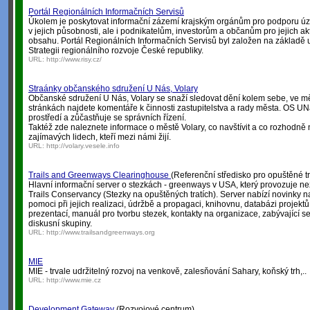
Portál Regionálních Informačních Servisů
Úkolem je poskytovat informační zázemí krajským orgánům pro podporu úze
v jejich působnosti, ale i podnikatelům, investorům a občanům pro jejich akt
obsahu. Portál Regionálních Informačních Servisů byl založen na základě 
Strategii regionálního rozvoje České republiky.
URL:
http://www.risy.cz/
Straánky občanského sdružení U Nás, Volary
Občanské sdružení U Nás, Volary se snaží sledovat dění kolem sebe, ve mě
stránkách najdete komentáře k činnosti zastupitelstva a rady města. OS UNá
prostředí a zůčastňuje se správních řízení.
Taktéž zde naleznete informace o městě Volary, co navštívit a co rozhodně
zajímavých lidech, kteří mezi námi žijí.
URL:
http://volary.vesele.info
Trails and Greenways Clearinghouse
(Referenční středisko pro opuštěné tr
Hlavní informační server o stezkách - greenways v USA, který provozuje ne
Trails Conservancy (Stezky na opuštěných tratích). Server nabízí novinky 
pomoci při jejich realizaci, údržbě a propagaci, knihovnu, databázi projekt
prezentací, manuál pro tvorbu stezek, kontakty na organizace, zabývající 
diskusní skupiny.
URL:
http://www.trailsandgreenways.org
MIE
MIE - trvale udržitelný rozvoj na venkově, zalesňování Sahary, koňský trh,..
URL:
http://www.mie.cz
Development Gateway
(Rozvojové centrum)