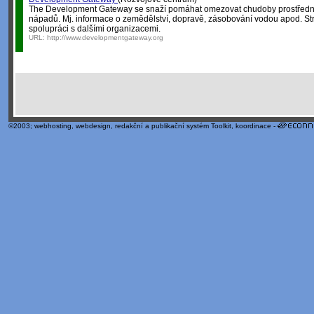
The Development Gateway se snaží pomáhat omezovat chudoby prostředni
nápadů. Mj. informace o zemědělství, dopravě, zásobování vodou apod. St
spolupráci s dalšími organizacemi.
URL:
http://www.developmentgateway.org
©2003;
webhosting
,
webdesign
,
redakční a publikační systém Toolkit
, koordinace -