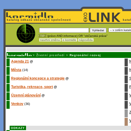
katalog odkazů občanské společnosti
kata
! TIP :
(právo AND informace) OR "občanská práva"
navrhni změnu
o kormidle
nápověda
Unavuje
vás tvorba stránek v HTML? Nemá webmaster
čas
na jejich aktualizac
>
Životní prostředí
>
Regionální rozvoj
Agenda 21
@
Města
N
(14)
Regionální koncepce a strategie
S
@
Turistika, rekreace, sport
P
@
Územní plánování
@
Venkov
V
(36)
Z
V
ODKAZY