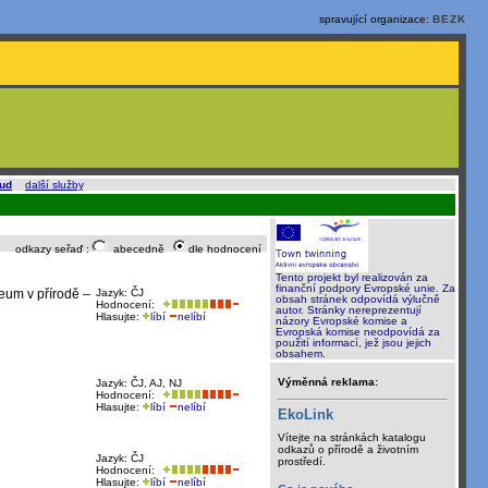
spravující organizace:
BEZK
oud
a
další služby
.
odkazy seřaď :
abecedně
dle hodnocení
Tento projekt byl realizován za
finanční podpory Evropské unie. Za
zeum v přírodě –
Jazyk: ČJ
obsah stránek odpovídá výlučně
Hodnocení:
autor. Stránky nereprezentují
Hlasujte:
líbí
nelíbí
názory Evropské komise a
Evropská komise neodpovídá za
použití informací, jež jsou jejich
obsahem.
Výměnná reklama:
Jazyk: ČJ, AJ, NJ
Hodnocení:
Hlasujte:
líbí
nelíbí
EkoLink
Vítejte na stránkách katalogu
odkazů o přírodě a životním
Jazyk: ČJ
prostředí.
Hodnocení:
Hlasujte:
líbí
nelíbí