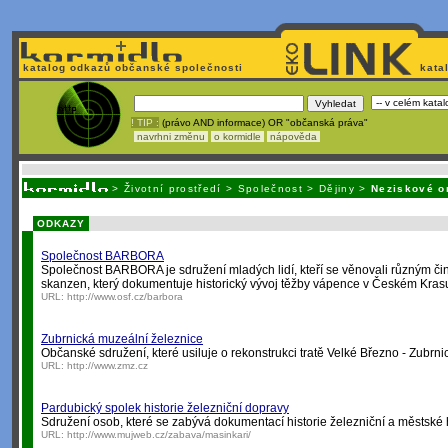
katalog odkazů občanské společnosti
kata
! TIP :
(právo AND informace) OR "občanská práva"
navrhni změnu
o kormidle
nápověda
Nechcete být závi
>
Životní prostředí
>
Společnost
>
Dějiny
>
Neziskové o
ODKAZY
Společnost BARBORA
Společnost BARBORA je sdružení mladých lidí, kteří se věnovali různým čin
skanzen, který dokumentuje historický vývoj těžby vápence v Českém Kras
URL:
http://www.osf.cz/barbora
Zubrnická muzeální železnice
Občanské sdružení, které usiluje o rekonstrukci tratě Velké Březno - Zubrni
URL:
http://www.zmz.cz
Pardubický spolek historie železniční dopravy
Sdružení osob, které se zabývá dokumentací historie železniční a městsk
URL:
http://www.mujweb.cz/zabava/masinkari/