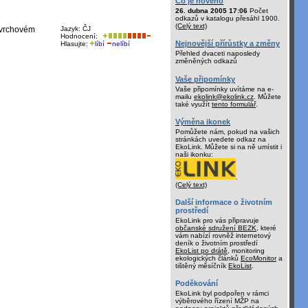
Co je nového
26. dubna 2005 17:06
Počet
odkazů v katalogu přesáhl 1900.
(Celý text)
povrchovém
Jazyk: ČJ
Hodnocení:
Nejnovější přírůstky a změny
Hlasujte:
líbí
nelíbí
Přehled dvaceti naposledy
změněných odkazů
Vaše připomínky
Vaše připomínky uvítáme na e-
mailu
ekolink@ekolink.cz
. Můžete
také využít
tento formulář
.
Výměna ikonek
Pomůžete nám, pokud na vašich
stránkách uvedete odkaz na
EkoLink. Můžete si na ně umístit i
naši ikonku:
.
(Celý text)
Další informace o životním
prostředí
EkoLink pro vás připravuje
občanské sdružení BEZK
, které
vám nabízí rovněž internetový
deník o životním prostředí
EkoList po drátě
, monitoring
ekologických článků
EcoMonitor
a
tištěný měsíčník
EkoList
.
Poděkování
EkoLink byl podpořen v rámci
výběrového řízení MŽP na