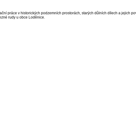
ní práce v historických podzemních prostorách, starých důlních dílech a jejich 
lezné rudy u obce Loděnice.