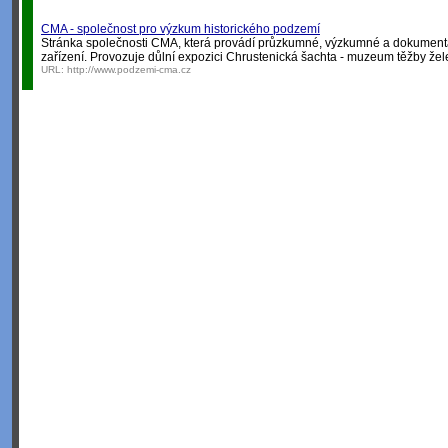
CMA - společnost pro výzkum historického podzemí
Stránka společnosti CMA, která provádí průzkumné, výzkumné a dokumentač
zařízení. Provozuje důlní expozici Chrustenická šachta - muzeum těžby že
URL:
http://www.podzemi-cma.cz