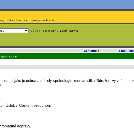
log odkazů o životním prostředí
výběr:
dle regionu, země, jazyka
slí
na korporátech typu Google či Microsoft? Využijte služeb
Ecn studia
, které nabízí
e-mail
,
cl
rganizace
nostem, jako je ochrana přírody, speleologie, montanistika. Sdružení vytvořilo mu
u.
ce - Úštěk v 'Ceském středohoří.
é hromadné dopravy.