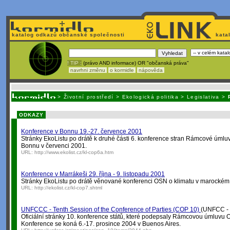
katalog odkazů občanské společnosti
kata
! TIP :
(právo AND informace) OR "občanská práva"
navrhni změnu
o kormidle
nápověda
Nechcete být závislí
na korporátech typu Google či Micro
>
Životní prostředí
>
Ekologická politika
>
Legislativa
>
ODKAZY
Konference v Bonnu 19.-27. července 2001
Stránky EkoListu po drátě k druhé části 6. konference stran Rámcové úml
Bonnu v červenci 2001.
URL:
http://www.ekolist.cz/kl-cop6a.htm
Konference v Marrákeši 29. října - 9. listopadu 2001
Stránky EkoListu po drátě věnované konferenci OSN o klimatu v marockém
URL:
http://ekolist.cz/kl-cop7.shtml
UNFCCC - Tenth Session of the Conference of Parties (COP 10)
(UNFCC - 
Oficiální stránky 10. konference států, které podepsaly Rámcovou úmluvu
Konference se koná 6.-17. prosince 2004 v Buenos Aires.