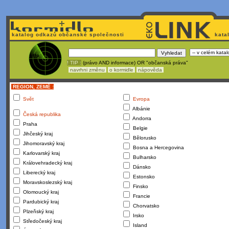
katalog odkazů občanské společnosti
kata
! TIP :
(právo AND informace) OR "občanská práva"
navrhni změnu
o kormidle
nápověda
REGION, ZEMĚ :
Svět
Evropa
Albánie
Česká republika
Andorra
Praha
Belgie
Jihčeský kraj
Bělorusko
Jihomoravský kraj
Bosna a Hercegovina
Karlovarský kraj
Bulharsko
Královehradecký kraj
Dánsko
Liberecký kraj
Estonsko
Moravskoslezský kraj
Finsko
Olomoucký kraj
Francie
Pardubický kraj
Chorvatsko
Plzeňský kraj
Irsko
Středočeský kraj
Island