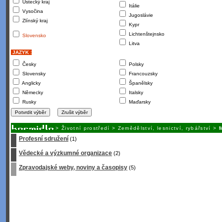
Ústecký kraj
Itálie
Vysočina
Jugoslávie
Zlínský kraj
Kypr
Lichtenštejnsko
Slovensko
Litva
JAZYK :
Česky
Polsky
Slovensky
Francouzsky
Anglicky
Španělsky
Německy
Italsky
Rusky
Maďarsky
>
Životní prostředí
>
Zemědělství, lesnictví, rybářství
>
Profesní sdružení
(1)
Vědecké a výzkumné organizace
(2)
Zpravodajské weby, noviny a časopisy
(5)