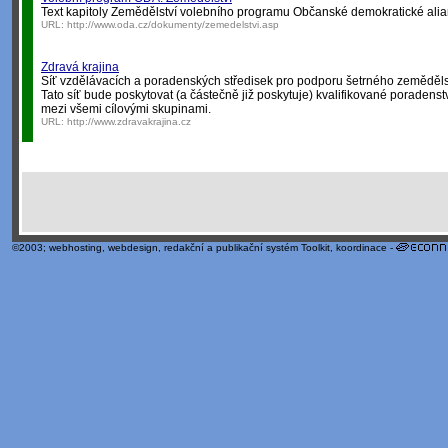
Text kapitoly Zemědělství volebního programu Občanské demokratické alia
URL:
http://www.oda.cz/dokumenty/zemedelstvi.asp
Zdravá krajina
Síť vzdělávacích a poradenských středisek pro podporu šetrného zeměděls
Tato síť bude poskytovat (a částečně již poskytuje) kvalifikované poradenství
mezi všemi cílovými skupinami.
URL:
http://www.zdravakrajina.cz
©2003;
webhosting
,
webdesign
,
redakční a publikační systém Toolkit
, koordinace -