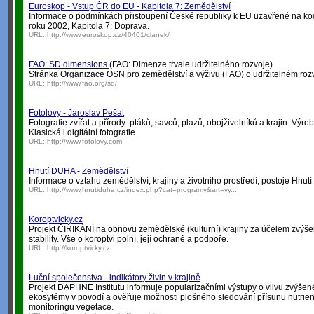
Euroskop - Vstup ČR do EU - Kapitola 7: Zemědělství
Informace o podmínkách přistoupení České republiky k EU uzavřené na k
roku 2002, Kapitola 7: Doprava.
URL:
http://www.euroskop.cz/40401/clanek/
FAO: SD dimensions
(FAO: Dimenze trvale udržitelného rozvoje)
Stránka Organizace OSN pro zemědělství a výživu (FAO) o udržitelném rozv
URL:
http://www.fao.org/sd/
Fotolovy - Jaroslav Pešat
Fotografie zvířat a přírody: ptáků, savců, plazů, obojživelníků a krajin. Výrob
Klasická i digitální fotografie.
URL:
http://www.fotolovy.com
Hnutí DUHA - Zemědělství
Informace o vztahu zemědělství, krajiny a životního prostředí, postoje Hnu
URL:
http://www.hnutiduha.cz/index.php?cat=programy&art=vy...
Koroptvicky.cz
Projekt ČIŘIKÁNÍ na obnovu zemědělské (kulturní) krajiny za účelem zvýšení
stability. Vše o koroptvi polní, její ochraně a podpoře.
URL:
http://koroptvicky.cz
Luční společenstva - indikátory živin v krajině
Projekt DAPHNE Institutu informuje popularizačními výstupy o vlivu zvýšené
ekosytémy v povodí a ověřuje možnosti plošného sledování přísunu nutrien
monitoringu vegetace.