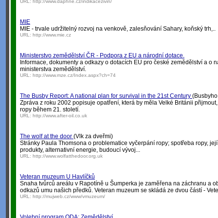
URL:
http://www.daphne.cz/indikacezivin/
MIE
MIE - trvale udržitelný rozvoj na venkově, zalesňování Sahary, koňský trh,..
URL:
http://www.mie.cz
Ministerstvo zemědělství ČR - Podpora z EU a národní dotace.
Informace, dokumenty a odkazy o dotacích EU pro české zemědělství a o ná
ministerstva zemědělství.
URL:
http://www.mze.cz/Index.aspx?ch=74
The Busby Report: A national plan for survival in the 21st Century
(Busbyho z
Zpráva z roku 2002 popisuje opatření, která by měla Velké Británii přijmout
ropy během 21. století.
URL:
http://www.after-oil.co.uk
The wolf at the door
(Vlk za dveřmi)
Stránky Paula Thomsona o problematice vyčerpání ropy; spotřeba ropy, její
produkty, alternativní energie, budoucí vývoj...
URL:
http://www.wolfatthedoor.org.uk
Veteran muzeum U Havlíčků
Snaha tvůrců areálu v Rapotíně u Šumperka je zaměřena na záchranu a o
odkazů umu našich předků. Veteran muzeum se skládá ze dvou částí - Ve
URL:
http://mujweb.cz/www/vmuzeum/
Volební program ODA: Zemědělství