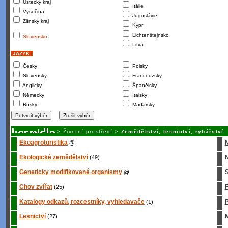
Ústecký kraj
Itálie
Vysočina
Jugoslávie
Zlínský kraj
Kypr
Lichtenštejnsko
Slovensko
Litva
JAZYK :
Česky
Polsky
Slovensky
Francouzsky
Anglicky
Španělsky
Německy
Italsky
Rusky
Maďarsky
>
Životní prostředí
>
Zemědělství, lesnictví, rybářství
Ekoagroturistika
@
Ekologické zemědělství
N
(49)
Geneticky modifikované organismy
S
@
Chov zvířat
(25)
Katalogy odkazů, rozcestníky, vyhledavače
P
(1)
Lesnictví
M
(27)