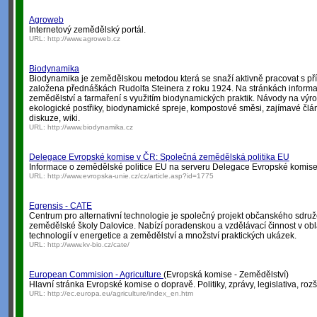
Agroweb
Internetový zemědělský portál.
URL:
http://www.agroweb.cz
Biodynamika
Biodynamika je zemědělskou metodou která se snaží aktivně pracovat s přír
založena přednáškách Rudolfa Steinera z roku 1924. Na stránkách informa
zemědělství a farmaření s využitím biodynamických praktik. Návody na výr
ekologické postřiky, biodynamické spreje, kompostové směsi, zajímavé článk
diskuze, wiki.
URL:
http://www.biodynamika.cz
Delegace Evropské komise v ČR: Společná zemědělská politika EU
Informace o zemědělské politice EU na serveru Delegace Evropské komise
URL:
http://www.evropska-unie.cz/cz/article.asp?id=1775
Egrensis - CATE
Centrum pro alternativní technologie je společný projekt občanského sdruž
zemědělské školy Dalovice. Nabízí poradenskou a vzdělávací činnost v oblas
technologií v energetice a zemědělství a množství praktických ukázek.
URL:
http://www.kv-bio.cz/cate/
European Commision - Agriculture
(Evropská komise - Zemědělství)
Hlavní stránka Evropské komise o dopravě. Politiky, zprávy, legislativa, rozš
URL:
http://ec.europa.eu/agriculture/index_en.htm