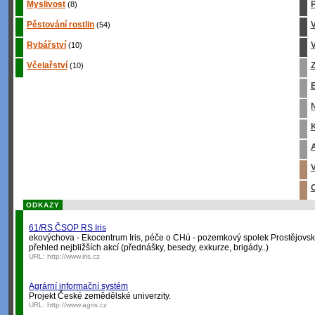
Myslivost
P
(8)
Pěstování rostlin
(54)
Rybářství
V
(10)
Včelařství
Z
(10)
E
K
A
V
O
ODKAZY
61/RS ČSOP RS Iris
ekovýchova - Ekocentrum Iris, péče o CHú - pozemkový spolek Prostějovsk
přehled nejbližších akcí (přednášky, besedy, exkurze, brigády..)
URL:
http://www.iris.cz
Agrární informační systém
Projekt České zemědělské univerzity.
URL:
http://www.agris.cz