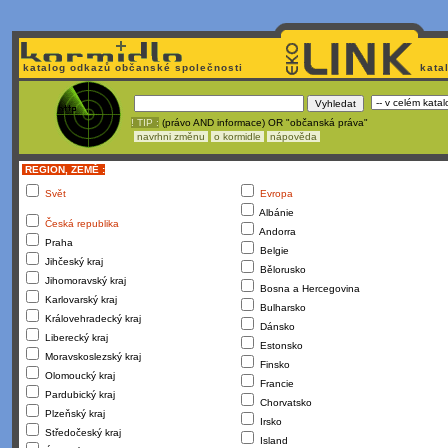
katalog odkazů občanské společnosti
kata
! TIP :
(právo AND informace) OR "občanská práva"
navrhni změnu
o kormidle
nápověda
REGION, ZEMĚ :
Svět
Evropa
Albánie
Česká republika
Andorra
Praha
Belgie
Jihčeský kraj
Bělorusko
Jihomoravský kraj
Bosna a Hercegovina
Karlovarský kraj
Bulharsko
Královehradecký kraj
Dánsko
Liberecký kraj
Estonsko
Moravskoslezský kraj
Finsko
Olomoucký kraj
Francie
Pardubický kraj
Chorvatsko
Plzeňský kraj
Irsko
Středočeský kraj
Island