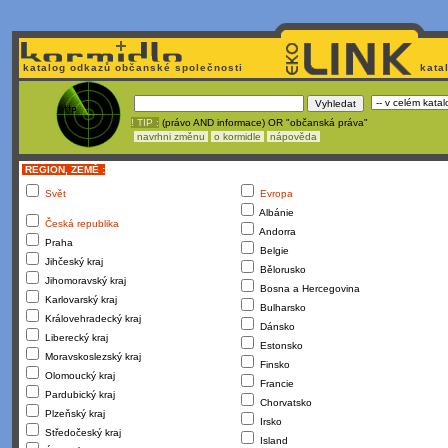
katalog odkazů občanské společnosti
kata
! TIP :
(právo AND informace) OR "občanská práva"
navrhni změnu
o kormidle
nápověda
REGION, ZEMĚ :
Svět
Evropa
Albánie
Česká republika
Andorra
Praha
Belgie
Jihčeský kraj
Bělorusko
Jihomoravský kraj
Bosna a Hercegovina
Karlovarský kraj
Bulharsko
Královehradecký kraj
Dánsko
Liberecký kraj
Estonsko
Moravskoslezský kraj
Finsko
Olomoucký kraj
Francie
Pardubický kraj
Chorvatsko
Plzeňský kraj
Irsko
Středočeský kraj
Island