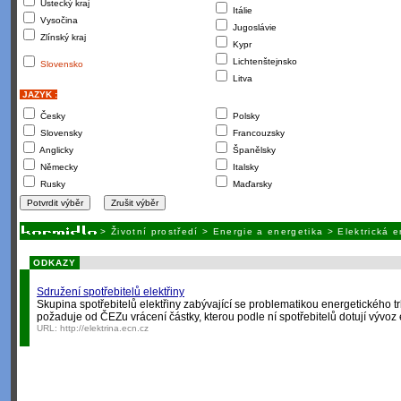
Ústecký kraj
Itálie
Vysočina
Jugoslávie
Zlínský kraj
Kypr
Lichtenštejnsko
Slovensko
Litva
JAZYK :
Česky
Polsky
Slovensky
Francouzsky
Anglicky
Španělsky
Německy
Italsky
Rusky
Maďarsky
>
Životní prostředí
>
Energie a energetika
>
Elektrická 
ODKAZY
Sdružení spotřebitelů elektřiny
Skupina spotřebitelů elektřiny zabývající se problematikou energetického tr
požaduje od ČEZu vrácení částky, kterou podle ní spotřebitelů dotují vývoz e
URL:
http://elektrina.ecn.cz