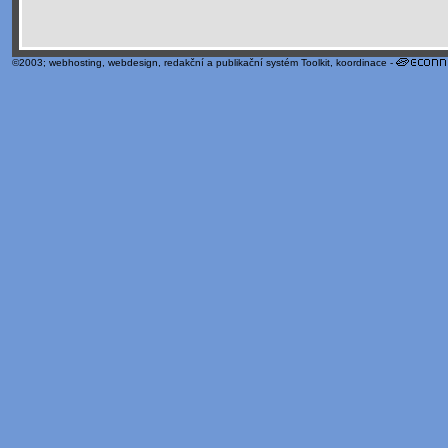
©2003;
webhosting
,
webdesign
,
redakční a publikační systém Toolkit
, koordinace -