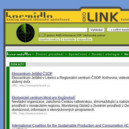
katalog odkazů občanské společnosti
kata
! TIP :
(právo AND informace) OR "občanská práva"
navrhni změnu
o kormidle
nápověda
Nechcete být závislí
na korporátech typu Google či Micro
>
Životní prostředí
>
Společnost
>
Domácí ekologie
>
Ne
ODKAZY
Ekocentrum Ještěd ČSOP
Ekocentrum Ještěd v Liberci a Regionální centrum ČSOP. Knihovna, videot
sběrný dvůr.
URL:
http://www.praclovek.cz
Ekologické centrum Most pro Krušnohoří
Nevládní organizace, založená Českou rafinérskou, shromažďující a nabízej
prostředí v mosteckém regionu. Monitoring článků o životním prostředí z D
domácnost, informace o ekovýchovných programech.
URL:
http://www.ecmost.cz
International Coalition for the Sustainable Production and Consumption (