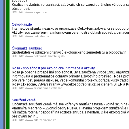
spotřebu)
Koalice nevládních organizací, zabývajících se vzorci udržitelné výroby a 
působností.
URL:
http://www.icspac.net
Oeko-Fair.de
Internetové stránky neziskové organizace Oeko-Fair, zabývající se podporou
Aktivity jsou zaměřeny na informování veřejnosti v oblasti spotřeby, označen
URL:
http://www.oeko-fair.de
Ökomarkt Hamburg
Spotřebitelské sdružení příznivců ekologického zemědělství a biopotravin.
URL:
http://www.oekomarkt-hamburg.de/
Rosa - společnost pro ekologické informace a aktivity
Rosa je obecně prospěšná společnost. Byla založena v roce 1991 organi
informovala o problematice ochrany přírody a životního prostředí. Rosa p
pro veřejnost, pořádá diskuse, vede komunitní projekty, pořádá kurzy tradič
Rosy 11x ročně, vytváří stránky www.ekospotrebitel.cz, je členem STEP a 
URL:
http://www.zelenabrana.cz/rosa/
Sdružení Země
Občanské sdružení Země má své kořeny v hnutí Anastasia - volné skupině č
Vladimíra Megreho – Zvonící cedry Ruska. Hlavním projektem sdružení je 
níž každá rodina hospodaří na rozloze zhruba 1 hektaru. Dále ekologická 
pěstování bylin...
URL:
http://www.sdruzenizeme.cz