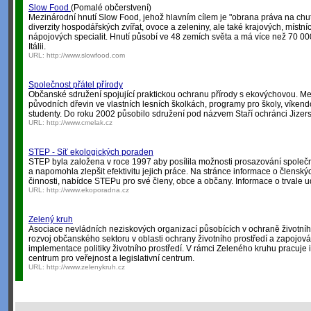
Slow Food
(Pomalé občerstvení)
Mezinárodní hnutí Slow Food, jehož hlavním cílem je "obrana práva na chu
diverzity hospodářských zvířat, ovoce a zeleniny, ale také krajových, místní
nápojových specialit. Hnutí působí ve 48 zemích světa a má více než 70 000
Itálii.
URL:
http://www.slowfood.com
Společnost přátel přírody
Občanské sdružení spojující praktickou ochranu přírody s ekovýchovou. Mezi
původních dřevin ve vlastních lesních školkách, programy pro školy, víkend
studenty. Do roku 2002 působilo sdružení pod názvem Staří ochránci Jizers
URL:
http://www.cmelak.cz
STEP - Síť ekologických poraden
STEP byla založena v roce 1997 aby posílila možnosti prosazování společ
a napomohla zlepšit efektivitu jejich práce. Na stránce informace o člensk
činnosti, nabídce STEPu pro své členy, obce a občany. Informace o trvale u
URL:
http://www.ekoporadna.cz
Zelený kruh
Asociace nevládních neziskových organizací působících v ochraně životníh
rozvoj občanského sektoru v oblasti ochrany životního prostředí a zapojován
implementace politiky životního prostředí. V rámci Zeleného kruhu pracuje
centrum pro veřejnost a legislativní centrum.
URL:
http://www.zelenykruh.cz