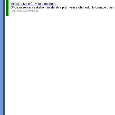
Ministerstvo průmyslu a obchodu
Oficiální server českého ministerstva průmyslu a obchodu. Informace o mini
URL:
http://www.mpo.cz