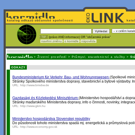
katalog odkazů občanské společnosti
kata
! TIP :
(právo AND informace) OR "občanská práva"
navrhni změnu
o kormidle
nápověda
Unavuje
vás tvorba stránek v HTML? N
>
Životní prostředí
>
Průmysl, stavebnictví a služby
>
St
ODKAZY
Bundesministerium für Verkehr, Bau- und Wohnungswesen
(Spolkové minis
Stránky Spolkového ministerstva dopravy, stavebnictví a bytové výstavby. I
URL:
http://www.bmvbw.de
Gazdasági és Közlekedési Minisztérium
(Ministerstvo hospodářství a dopra
Stránky maďarského Ministerstva dopravy, info o činnosti, novinky, integrace 
URL:
http://www.gkm.hu
Ministerstvo hospodárstva Slovenskej republiky
Do působnosti tohoto ministerstva spadá mj. energetická a průmyslová polit
URL:
http://www.economy.gov.sk