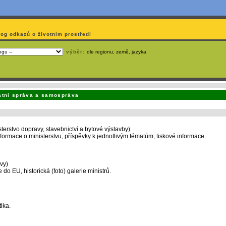
log odkazů o životním prostředí
výběr:
dle regionu, země, jazyka
emá webmaster
čas
na jejich aktualizaci? S
publikačním systémem TOOLKIT
to zvládnete
snadn
átní správa a samospráva
terstvo dopravy, stavebnictví a bytové výstavby)
nformace o ministerstvu, příspěvky k jednotlivým tématům, tiskové informace.
vy)
do EU, historická (foto) galerie ministrů.
ika.