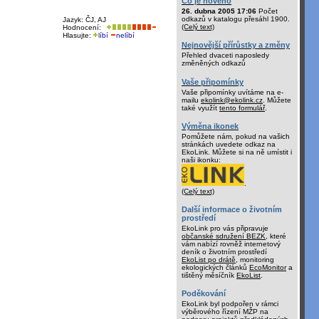
Co je nového
26. dubna 2005 17:06
Počet
odkazů v katalogu přesáhl 1900.
Jazyk: ČJ, AJ
(Celý text)
Hodnocení:
Hlasujte:
líbí
nelíbí
Nejnovější přírůstky a změny
Přehled dvaceti naposledy
změněných odkazů
Vaše připomínky
Vaše připomínky uvítáme na e-
mailu
ekolink@ekolink.cz
. Můžete
také využít
tento formulář
.
Výměna ikonek
Pomůžete nám, pokud na vašich
stránkách uvedete odkaz na
EkoLink. Můžete si na ně umístit i
naši ikonku:
.
(Celý text)
Další informace o životním
prostředí
EkoLink pro vás připravuje
občanské sdružení BEZK
, které
vám nabízí rovněž internetový
deník o životním prostředí
EkoList po drátě
, monitoring
ekologických článků
EcoMonitor
a
tištěný měsíčník
EkoList
.
Poděkování
EkoLink byl podpořen v rámci
výběrového řízení MŽP na