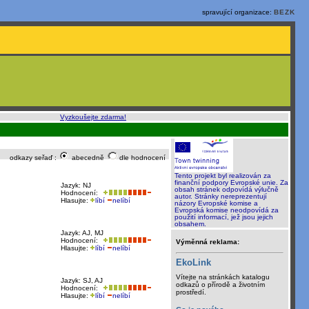
spravující organizace:
BEZK
o, rychle a sami
:
Vyzkoušejte zdarma!
odkazy seřaď :
abecedně
dle hodnocení
Tento projekt byl realizován za
finanční podpory Evropské unie. Za
Jazyk: NJ
obsah stránek odpovídá výlučně
Hodnocení:
autor. Stránky nereprezentují
Hlasujte:
líbí
nelíbí
názory Evropské komise a
Evropská komise neodpovídá za
použití informací, jež jsou jejich
obsahem.
Jazyk: AJ, MJ
Hodnocení:
Výměnná reklama:
Hlasujte:
líbí
nelíbí
EkoLink
Vítejte na stránkách katalogu
Jazyk: SJ, AJ
odkazů o přírodě a životním
Hodnocení:
prostředí.
Hlasujte:
líbí
nelíbí