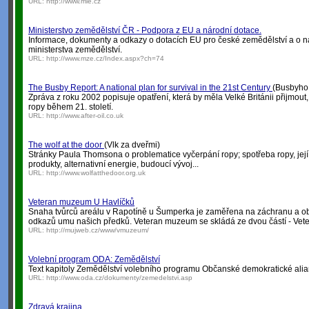
URL:
http://www.mie.cz
Ministerstvo zemědělství ČR - Podpora z EU a národní dotace.
Informace, dokumenty a odkazy o dotacích EU pro české zemědělství a o ná
ministerstva zemědělství.
URL:
http://www.mze.cz/Index.aspx?ch=74
The Busby Report: A national plan for survival in the 21st Century
(Busbyho z
Zpráva z roku 2002 popisuje opatření, která by měla Velké Británii přijmout
ropy během 21. století.
URL:
http://www.after-oil.co.uk
The wolf at the door
(Vlk za dveřmi)
Stránky Paula Thomsona o problematice vyčerpání ropy; spotřeba ropy, její
produkty, alternativní energie, budoucí vývoj...
URL:
http://www.wolfatthedoor.org.uk
Veteran muzeum U Havlíčků
Snaha tvůrců areálu v Rapotíně u Šumperka je zaměřena na záchranu a o
odkazů umu našich předků. Veteran muzeum se skládá ze dvou částí - Ve
URL:
http://mujweb.cz/www/vmuzeum/
Volební program ODA: Zemědělství
Text kapitoly Zemědělství volebního programu Občanské demokratické alia
URL:
http://www.oda.cz/dokumenty/zemedelstvi.asp
Zdravá krajina