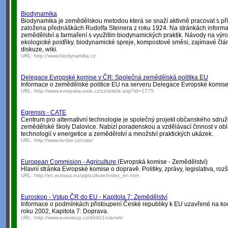
Biodynamika
Biodynamika je zemědělskou metodou která se snaží aktivně pracovat s přír
založena přednáškách Rudolfa Steinera z roku 1924. Na stránkách informa
zemědělství a farmaření s využitím biodynamických praktik. Návody na výr
ekologické postřiky, biodynamické spreje, kompostové směsi, zajímavé článk
diskuze, wiki.
URL:
http://www.biodynamika.cz
Delegace Evropské komise v ČR: Společná zemědělská politika EU
Informace o zemědělské politice EU na serveru Delegace Evropské komise
URL:
http://www.evropska-unie.cz/cz/article.asp?id=1775
Egrensis - CATE
Centrum pro alternativní technologie je společný projekt občanského sdruž
zemědělské školy Dalovice. Nabízí poradenskou a vzdělávací činnost v oblas
technologií v energetice a zemědělství a množství praktických ukázek.
URL:
http://www.kv-bio.cz/cate/
European Commision - Agriculture
(Evropská komise - Zemědělství)
Hlavní stránka Evropské komise o dopravě. Politiky, zprávy, legislativa, rozš
URL:
http://ec.europa.eu/agriculture/index_en.htm
Euroskop - Vstup ČR do EU - Kapitola 7: Zemědělství
Informace o podmínkách přistoupení České republiky k EU uzavřené na k
roku 2002, Kapitola 7: Doprava.
URL:
http://www.euroskop.cz/40401/clanek/