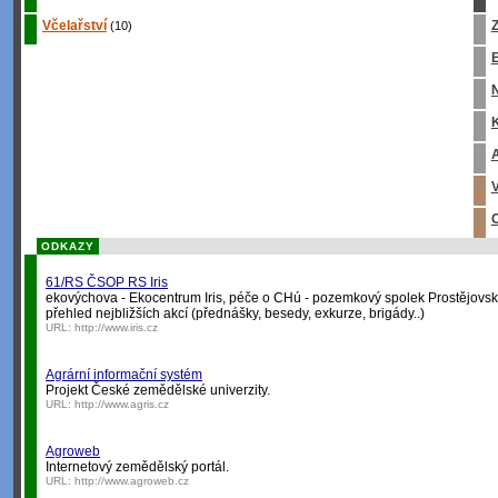
Včelařství
Z
(10)
E
K
A
V
O
ODKAZY
61/RS ČSOP RS Iris
ekovýchova - Ekocentrum Iris, péče o CHú - pozemkový spolek Prostějovsk
přehled nejbližších akcí (přednášky, besedy, exkurze, brigády..)
URL:
http://www.iris.cz
Agrární informační systém
Projekt České zemědělské univerzity.
URL:
http://www.agris.cz
Agroweb
Internetový zemědělský portál.
URL:
http://www.agroweb.cz