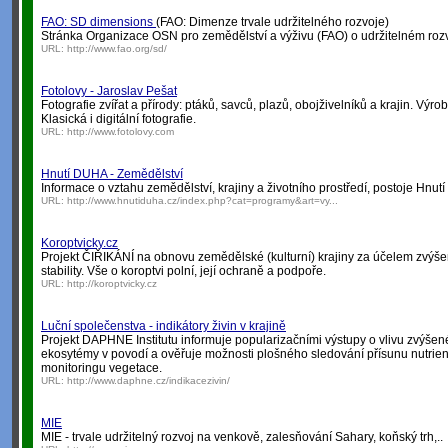
FAO: SD dimensions
(FAO: Dimenze trvale udržitelného rozvoje)
Stránka Organizace OSN pro zemědělství a výživu (FAO) o udržitelném rozv
URL:
http://www.fao.org/sd/
Fotolovy - Jaroslav Pešat
Fotografie zvířat a přírody: ptáků, savců, plazů, obojživelníků a krajin. Výrob
Klasická i digitální fotografie.
URL:
http://www.fotolovy.com
Hnutí DUHA - Zemědělství
Informace o vztahu zemědělství, krajiny a životního prostředí, postoje Hnu
URL:
http://www.hnutiduha.cz/index.php?cat=programy&art=vy...
Koroptvicky.cz
Projekt ČIŘIKÁNÍ na obnovu zemědělské (kulturní) krajiny za účelem zvýšení
stability. Vše o koroptvi polní, její ochraně a podpoře.
URL:
http://koroptvicky.cz
Luční společenstva - indikátory živin v krajině
Projekt DAPHNE Institutu informuje popularizačními výstupy o vlivu zvýšené
ekosytémy v povodí a ověřuje možnosti plošného sledování přísunu nutrien
monitoringu vegetace.
URL:
http://www.daphne.cz/indikacezivin/
MIE
MIE - trvale udržitelný rozvoj na venkově, zalesňování Sahary, koňský trh,..