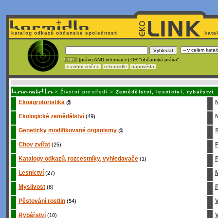
katalog odkazů občanské společnosti
kata
! TIP :
(právo AND informace) OR "občanská práva"
navrhni změnu
o kormidle
nápověda
Unavuje
vás tvorba stránek v HTML? Nemá webmaster
čas
na jejich aktualizac
>
Životní prostředí
>
Zemědělství, lesnictví, rybářství
Ekoagroturistika
@
Ekologické zemědělství
N
(49)
Geneticky modifikované organismy
S
@
Chov zvířat
(25)
Katalogy odkazů, rozcestníky, vyhledavače
P
(1)
Lesnictví
M
(27)
Myslivost
P
(8)
Pěstování rostlin
(54)
Rybářství
V
(10)