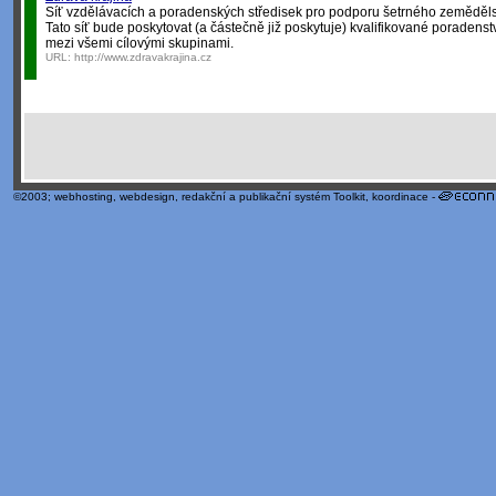
Síť vzdělávacích a poradenských středisek pro podporu šetrného zeměděls
Tato síť bude poskytovat (a částečně již poskytuje) kvalifikované poradenství
mezi všemi cílovými skupinami.
URL:
http://www.zdravakrajina.cz
©2003;
webhosting
,
webdesign
,
redakční a publikační systém Toolkit
, koordinace -