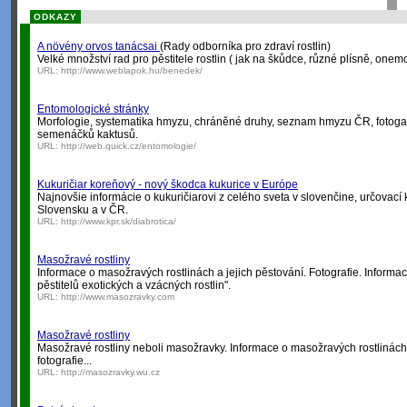
ODKAZY
A növény orvos tanácsai
(Rady odborníka pro zdraví rostlin)
Velké množství rad pro pěstitele rostlin ( jak na škůdce, různé plísně, onemo
URL:
http://www.weblapok.hu/benedek/
Entomologické stránky
Morfologie, systematika hmyzu, chráněné druhy, seznam hmyzu ČR, fotoga
semenáčků kaktusů.
URL:
http://web.quick.cz/entomologie/
Kukuričiar koreňový - nový škodca kukurice v Európe
Najnovšie informácie o kukuričiarovi z celého sveta v slovenčine, určovací 
Slovensku a v ČR.
URL:
http://www.kpr.sk/diabrotica/
Masožravé rostliny
Informace o masožravých rostlinách a jejich pěstování. Fotografie. Informa
pěstitelů exotických a vzácných rostlin".
URL:
http://www.masozravky.com
Masožravé rostliny
Masožravé rostliny neboli masožravky. Informace o masožravých rostlinách
fotografie...
URL:
http://masozravky.wu.cz