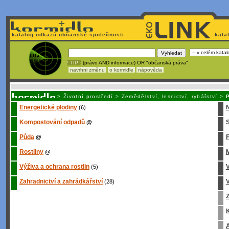
katalog odkazů občanské společnosti
kata
! TIP :
(právo AND informace) OR "občanská práva"
navrhni změnu
o kormidle
nápověda
Unavuje
vás tvorba stránek v HTML? Nemá webmaster
čas
na jejich aktualizac
>
Životní prostředí
>
Zemědělství, lesnictví, rybářství
>
P
Energetické plodiny
(6)
Kompostování odpadů
S
@
Půda
@
Rostliny
M
@
Výživa a ochrana rostlin
(5)
Zahradnictví a zahrádkářství
V
(28)
Z
K
A