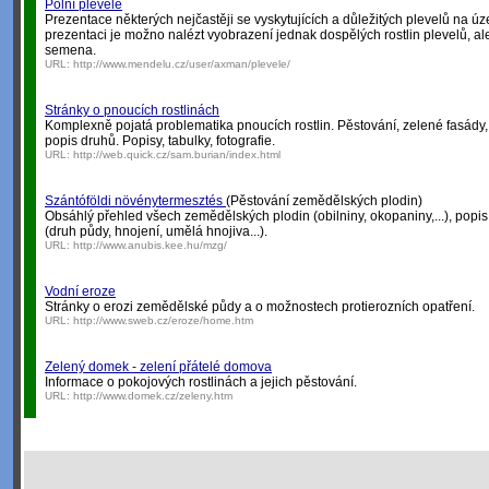
Polní plevele
Prezentace některých nejčastěji se vyskytujících a důležitých plevelů na ú
prezentaci je možno nalézt vyobrazení jednak dospělých rostlin plevelů, ale t
semena.
URL:
http://www.mendelu.cz/user/axman/plevele/
Stránky o pnoucích rostlinách
Komplexně pojatá problematika pnoucích rostlin. Pěstování, zelené fasády, 
popis druhů. Popisy, tabulky, fotografie.
URL:
http://web.quick.cz/sam.burian/index.html
Szántóföldi növénytermesztés
(Pěstování zemědělských plodin)
Obsáhlý přehled všech zemědělských plodin (obilniny, okopaniny,...), popi
(druh půdy, hnojení, umělá hnojiva...).
URL:
http://www.anubis.kee.hu/mzg/
Vodní eroze
Stránky o erozi zemědělské půdy a o možnostech protierozních opatření.
URL:
http://www.sweb.cz/eroze/home.htm
Zelený domek - zelení přátelé domova
Informace o pokojových rostlinách a jejich pěstování.
URL:
http://www.domek.cz/zeleny.htm