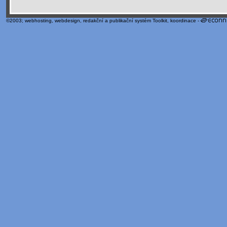
©2003;
webhosting
,
webdesign
,
redakční a publikační systém Toolkit
, koordinace -