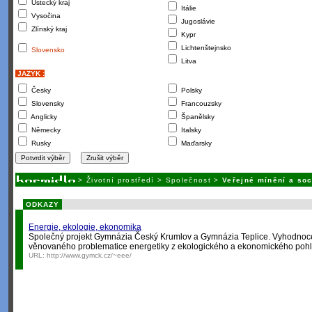
Ústecký kraj
Itálie
Vysočina
Jugoslávie
Zlínský kraj
Kypr
Lichtenštejnsko
Slovensko
Litva
JAZYK :
Česky
Polsky
Slovensky
Francouzsky
Anglicky
Španělsky
Německy
Italsky
Rusky
Maďarsky
>
Životní prostředí
>
Společnost
>
Veřejné mínění a soc
ODKAZY
Energie, ekologie, ekonomika
Společný projekt Gymnázia Český Krumlov a Gymnázia Teplice. Vyhodnoc
věnovaného problematice energetiky z ekologického a ekonomického poh
URL:
http://www.gymck.cz/~eee/