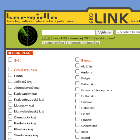
katalog odkazů občanské společnosti
kata
! TIP :
(právo AND informace) OR "občanská práva"
navrhni změnu
o kormidle
nápověda
REGION, ZEMĚ :
Svět
Evropa
Albánie
Česká republika
Andorra
Praha
Belgie
Jihčeský kraj
Bělorusko
Jihomoravský kraj
Bosna a Hercegovina
Karlovarský kraj
Bulharsko
Královehradecký kraj
Dánsko
Liberecký kraj
Estonsko
Moravskoslezský kraj
Finsko
Olomoucký kraj
Francie
Pardubický kraj
Chorvatsko
Plzeňský kraj
Irsko
Středočeský kraj
Island