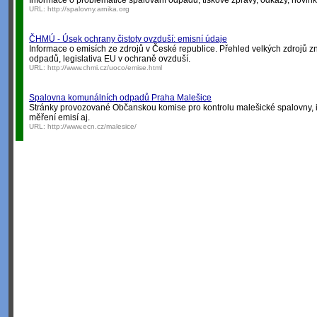
Informace o problematice spalování odpadů, tiskové zprávy, odkazy, novinky
URL:
http://spalovny.arnika.org
ČHMÚ - Úsek ochrany čistoty ovzduší: emisní údaje
Informace o emisích ze zdrojů v České republice. Přehled velkých zdrojů 
odpadů, legislativa EU v ochraně ovzduší.
URL:
http://www.chmi.cz/uoco/emise.html
Spalovna komunálních odpadů Praha Malešice
Stránky provozované Občanskou komise pro kontrolu malešické spalovny, 
měření emisí aj.
URL:
http://www.ecn.cz/malesice/