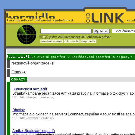
katalog odkazů občanské společnosti
kata
! TIP :
(právo AND informace) OR "občanská práva"
navrhni změnu
o kormidle
nápověda
Nechcete být závislí
na korporátech typu Google či Micro
>
Životní prostředí
>
Znečišťování prostředí a odpady
>
Neziskové organizace
(1)
Firmy
(4)
ODKAZY
Budoucnost bez jedů
Stránky kampaně organizace Arnika za právo na informace o toxických látk
URL:
http://bezjedu.arnika.org
Dioxiny
Informace o dioxinech na serveru Econnect, zejména v souvislosti se spa
URL:
http://www.ecn.cz/dioxin/
Arnika: Spalování odpadů