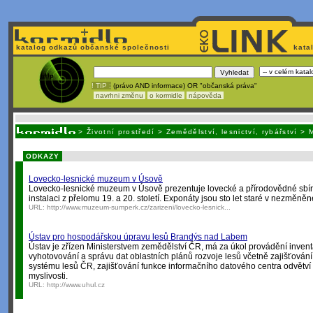
katalog odkazů občanské společnosti
kata
! TIP :
(právo AND informace) OR "občanská práva"
navrhni změnu
o kormidle
nápověda
Nechcete být závislí
na korporátech typu Google či Micro
>
Životní prostředí
>
Zemědělství, lesnictví, rybářství
>
M
ODKAZY
Lovecko-lesnické muzeum v Úsově
Lovecko-lesnické muzeum v Úsově prezentuje lovecké a přírodovědné sbírk
instalaci z přelomu 19. a 20. století. Exponáty jsou sto let staré v nezměně
URL:
http://www.muzeum-sumperk.cz/zarizeni/lovecko-lesnick...
Ústav pro hospodářskou úpravu lesů Brandýs nad Labem
Ústav je zřízen Ministerstvem zemědělství ČR, má za úkol provádění invent
vyhotovování a správu dat oblastních plánů rozvoje lesů včetně zajišťován
systému lesů ČR, zajišťování funkce informačního datového centra odvětví
myslivosti.
URL:
http://www.uhul.cz