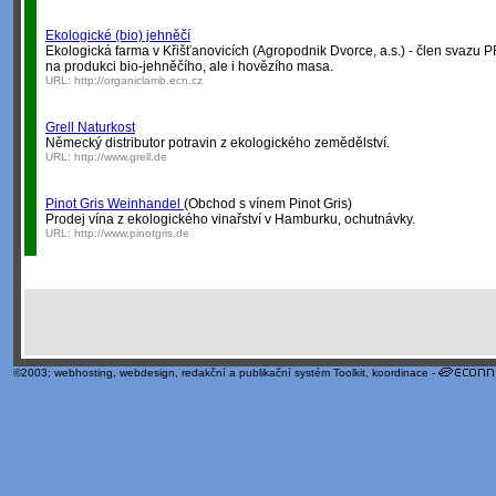
Ekologické (bio) jehněčí
Ekologická farma v Křišťanovicích (Agropodnik Dvorce, a.s.) - člen svazu 
na produkci bio-jehněčího, ale i hovězího masa.
URL:
http://organiclamb.ecn.cz
Grell Naturkost
Německý distributor potravin z ekologického zemědělství.
URL:
http://www.grell.de
Pinot Gris Weinhandel
(Obchod s vínem Pinot Gris)
Prodej vína z ekologického vinařství v Hamburku, ochutnávky.
URL:
http://www.pinotgris.de
©2003;
webhosting
,
webdesign
,
redakční a publikační systém Toolkit
, koordinace -