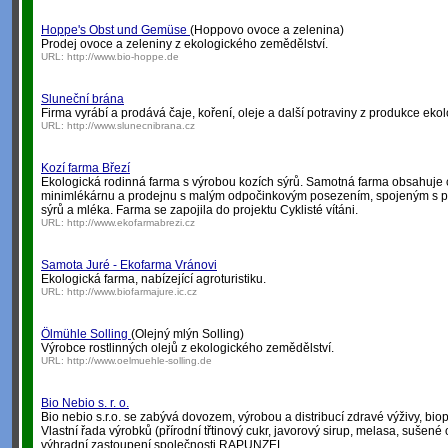
Hoppe's Obst und Gemüse
(Hoppovo ovoce a zelenina)
Prodej ovoce a zeleniny z ekologického zemědělství.
URL:
http://www.bio-hoppe.de
Sluneční brána
Firma vyrábí a prodává čaje, koření, oleje a další potraviny z produkce eko
URL:
http://www.slunecnibrana.cz
Kozí farma Březí
Ekologická rodinná farma s výrobou kozích sýrů. Samotná farma obsahuje 
minimlékárnu a prodejnu s malým odpočinkovým posezením, spojeným s p
sýrů a mléka. Farma se zapojila do projektu Cyklisté vítáni.
URL:
http://www.ekofarmabrezi.cz
Samota Juré - Ekofarma Vránovi
Ekologická farma, nabízející agroturistiku.
URL:
http://www.biofarmajure.ic.cz
Ölmühle Solling
(Olejný mlýn Solling)
Výrobce rostlinných olejů z ekologického zemědělství.
URL:
http://www.oelmuehle-solling.de
Bio Nebio s. r. o.
Bio nebio s.r.o. se zabývá dovozem, výrobou a distribucí zdravé výživy, biopo
Vlastní řada výrobků (přírodní třtinový cukr, javorový sirup, melasa, sušené o
výhradní zastoupení společnosti RAPUNZEL.