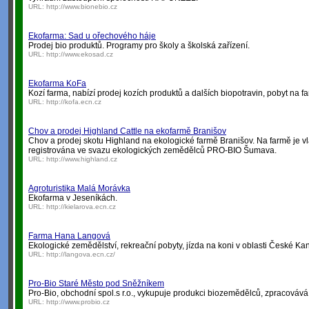
URL:
http://www.bionebio.cz
Ekofarma: Sad u ořechového háje
Prodej bio produktů. Programy pro školy a školská zařízení.
URL:
http://www.ekosad.cz
Ekofarma KoFa
Kozí farma, nabízí prodej kozích produktů a dalších biopotravin, pobyt na f
URL:
http://kofa.ecn.cz
Chov a prodej Highland Cattle na ekofarmě Branišov
Chov a prodej skotu Highland na ekologické farmě Branišov. Na farmě je vl
registrována ve svazu ekologických zemědělců PRO-BIO Šumava.
URL:
http://www.highland.cz
Agroturistika Malá Morávka
Ekofarma v Jeseníkách.
URL:
http://kielarova.ecn.cz
Farma Hana Langová
Ekologické zemědělství, rekreační pobyty, jízda na koni v oblasti České Ka
URL:
http://langova.ecn.cz/
Pro-Bio Staré Město pod Sněžníkem
Pro-Bio, obchodní spol.s r.o., vykupuje produkci biozemědělců, zpracovává, 
URL:
http://www.probio.cz