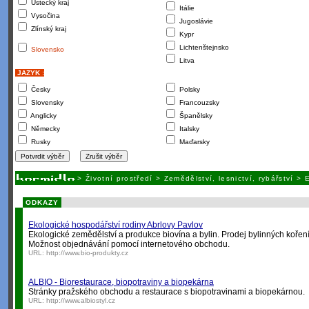
Ústecký kraj
Itálie
Vysočina
Jugoslávie
Zlínský kraj
Kypr
Lichtenštejnsko
Slovensko
Litva
JAZYK :
Česky
Polsky
Slovensky
Francouzsky
Anglicky
Španělsky
Německy
Italsky
Rusky
Maďarsky
>
Životní prostředí
>
Zemědělství, lesnictví, rybářství
>
E
ODKAZY
Ekologické hospodářství rodiny Abrlovy Pavlov
Ekologické zemědělství a produkce biovína a bylin. Prodej bylinných koření 
Možnost objednávání pomocí internetového obchodu.
URL:
http://www.bio-produkty.cz
ALBIO - Biorestaurace, biopotraviny a biopekárna
Stránky pražského obchodu a restaurace s biopotravinami a biopekárnou.
URL:
http://www.albiostyl.cz