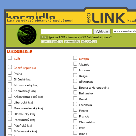
katalog odkazů občanské společnosti
kata
! TIP :
(právo AND informace) OR "občanská práva"
navrhni změnu
o kormidle
nápověda
REGION, ZEMĚ :
Svět
Evropa
Albánie
Česká republika
Andorra
Praha
Belgie
Jihčeský kraj
Bělorusko
Jihomoravský kraj
Bosna a Hercegovina
Karlovarský kraj
Bulharsko
Královehradecký kraj
Dánsko
Liberecký kraj
Estonsko
Moravskoslezský kraj
Finsko
Olomoucký kraj
Francie
Pardubický kraj
Chorvatsko
Plzeňský kraj
Irsko
Středočeský kraj
Island