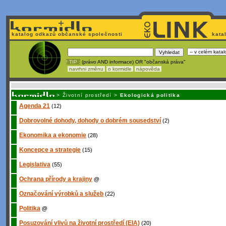
katalog odkazů občanské společnosti
kata
! TIP :
(právo AND informace) OR "občanská práva"
navrhni změnu
o kormidle
nápověda
Nechcete být závi
>
Životní prostředí
>
Ekologická politika
Agenda 21
(12)
Dobrovolné dohody, dohody o dobrém sousedství
(2)
Ekonomika a ekonomie
(28)
Koncepce a strategie
(15)
Legislativa
(55)
Ochrana přírody a krajiny
@
Označování výrobků a služeb
(22)
Politika
@
Posuzování vlivů na životní prostředí (EIA)
(20)