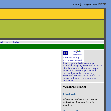
spravující organizace:
BEZK
oud
a
další služby
.
Tento projekt byl realizován za
finanční podpory Evropské unie. Za
obsah stránek odpovídá výlučně
autor. Stránky nereprezentují
názory Evropské komise a
Evropská komise neodpovídá za
použití informací, jež jsou jejich
obsahem.
Výměnná reklama:
EkoLink
Vítejte na stránkách katalogu
odkazů o přírodě a životním
prostředí.