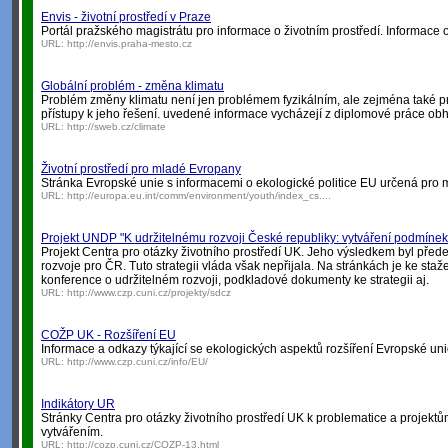
Envis - životní prostředí v Praze
Portál pražského magistrátu pro informace o životním prostředí. Informace o 
URL:
http://envis.praha-mesto.cz
Globální problém - změna klimatu
Problém změny klimatu není jen problémem fyzikálním, ale zejména také p
přístupy k jeho řešení. uvedené informace vycházejí z diplomové práce o
URL:
http://sweb.cz/climate
Životní prostředí pro mladé Evropany
Stránka Evropské unie s informacemi o ekologické politice EU určená pro m
URL:
http://europa.eu.int/comm/environment/youth/index_cs....
Projekt UNDP "K udržitelnému rozvoji České republiky: vytváření podmínek
Projekt Centra pro otázky životního prostředí UK. Jeho výsledkem byl přede
rozvoje pro ČR. Tuto strategii vláda však nepřijala. Na stránkách je ke staž
konference o udržitelném rozvoji, podkladové dokumenty ke strategii aj.
URL:
http://www.czp.cuni.cz/projekty/sdcz
COŽP UK - Rozšíření EU
Informace a odkazy týkající se ekologických aspektů rozšíření Evropské unie
URL:
http://www.czp.cuni.cz/info/EU/
Indikátory UR
Stránky Centra pro otázky životního prostředí UK k problematice a projektů
vytvářením.
URL:
http://cozp.cuni.cz/COZP-13.html