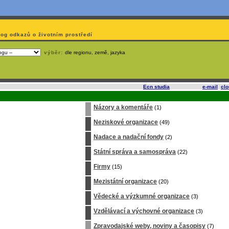
log odkazů o životním prostředí
výběr:
dle regionu, země, jazyka
slí
na korporátech typu Google či Microsoft? Využijte služeb
Ecn studia
, které nabízí
e-mail
,
cl
Názory a komentáře
(1)
Neziskové organizace
(49)
Nadace a nadační fondy
(2)
Státní správa a samospráva
(22)
Firmy
(15)
Mezistátní organizace
(20)
Vědecké a výzkumné organizace
(3)
Vzdělávací a výchovné organizace
(3)
Zpravodajské weby, noviny a časopisy
(7)