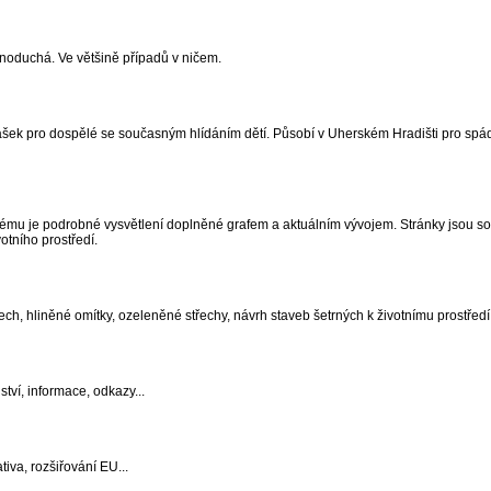
noduchá. Ve většině případů v ničem.
nášek pro dospělé se současným hlídáním dětí. Působí v Uherském Hradišti pro spá
ému je podrobné vysvětlení doplněné grafem a aktuálním vývojem. Stránky jsou so
otního prostředí.
ch, hliněné omítky, ozeleněné střechy, návrh staveb šetrných k životnímu prostředí
tví, informace, odkazy...
tiva, rozšiřování EU...