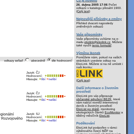
Co je nového
26. dubna 2005 17:06
Počet
odkazů v katalogu přesáhl 1900.
(Celý text)
Nejnovější přírůstky a změny
Přehled dvaceti naposledy
změněných odkazů
Vaše připomínky
Vaše připomínky uvítáme na e-
mailu
ekolink@ekolink.cz
. Můžete
také využít
tento formulář
.
Výměna ikonek
Pomůžete nám, pokud na vašich
stránkách uvedete odkaz na
odkazy seřaď :
abecedně
dle hodnocení
EkoLink. Můžete si na ně umístit i
naši ikonku:
Jazyk: ČJ
Hodnocení:
.
Hlasujte:
líbí
nelíbí
(Celý text)
Další informace o životním
prostředí
Jazyk: ČJ
EkoLink pro vás připravuje
Hodnocení:
občanské sdružení BEZK
, které
Hlasujte:
líbí
nelíbí
vám nabízí rovněž internetový
deník o životním prostředí
EkoList po drátě
, monitoring
ekologických článků
EcoMonitor
a
egionální
Jazyk: SJ
tištěný měsíčník
EkoList
.
Hodnocení:
ry Rozvojového
Hlasujte:
líbí
nelíbí
Poděkování
EkoLink byl podpořen v rámci
výběrového řízení MŽP na