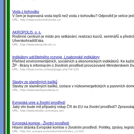
Voda z kohoutku
V čem je kupovaná voda lepší než voda z kohoutku? Odpověď je velice jed
URL:
http://www.vodovodnivoda.cz/
AKROPOLIS, o. s.
Rodinné centrum je místo pro setkávání, realizaci kurzů, seminářů a před
Uherskohradišťska.
URL:
http://www.akropolis-uh.cz
Indikátory udržitelného rozvoje, Lisabonské indikátory
Přehled environmentálních, sociálních a ekonomických indikátorů. Ke každ
ŽP - Brány k informacím o životním prostředí provozované Ministerstvem živ
URL:
http://issar.cenia.cz/issar/page.php?id=110
Stavby ze slaměných balíků
Stavby ze slaměných balíků, izolace v nízkoenergetických a pasivních dome
URL:
http://www.stavbyzeslamy.cz
Evropská unie a životní prostředí
Jaký vliv bude mít případný vstup ČR do EU na životní prostředí? Zpravodajs
URL:
http://www.ekolist.cz/evropa.stm
Evropská komise - Životní prostředí
Hlavní stránka Evropské komise o životním prostředí. Politiky, zprávy, legisla
URL:
http://ec.europa.eu/environment/index_cs.htm