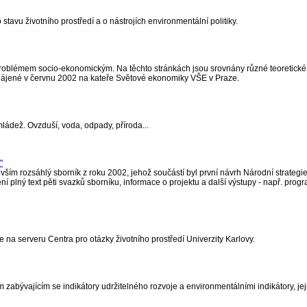
stavu životního prostředí a o nástrojích environmentální politiky.
roblémem socio-ekonomickým. Na těchto stránkách jsou srovnány různé teoretické 
bhájené v červnu 2002 na kateře Světové ekonomiky VŠE v Praze.
ládež. Ovzduší, voda, odpady, příroda...
"
vším rozsáhlý sborník z roku 2002, jehož součástí byl první návrh Národní strategi
ení plný text pěti svazků sborníku, informace o projektu a další výstupy - např. prog
 na serveru Centra pro otázky životního prostředí Univerzity Karlovy.
m zabývajícím se indikátory udržitelného rozvoje a environmentálními indikátory, je