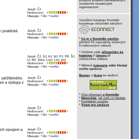
podporu projektů předkládaných
nestátními neziskovými
organizacemi.
Jazyk: ČJ
Hodnocení:
Hlasujte:
líbí
nelíbí
Vytváření katalogu Kormidlo
koordinuje občanské sdružení
i praktické
Jazyk: ČJ
Hodnocení:
Hlasujte:
líbí
nelíbí
*
Co je v Kormidle nového
-
přehled 50 naposledy vložených
či editovaných odkazů
* Uvítáme vaše
připomínky ke
katalogu
či
úpravu
již
Jazyk: ČJ, SJ, AJ, NJ, PJ, FR, ŠJ,
zařazeného odkazu.
IJ, MJ, Slovi, LotJ, LitJ, jiný
Hodnocení:
* Některé
kategorie
stále hledají
Hlasujte:
líbí
nelíbí
svého správce
.
Banner
a
ikona
ke stažení.
e udržitelného
Jazyk: ČJ
Hodnocení:
ram a výstupy z
Hlasujte:
líbí
nelíbí
*
Více informací
o Kormidle
*
Nápověda
, jak najít co hledáte
*
Kormidelní novinky
*
Vstup pro správce
Jazyk: ČJ
Hodnocení:
Hlasujte:
líbí
nelíbí
jich vývojem a
Jazyk: ČJ
Hodnocení:
Hlasujte:
líbí
nelíbí