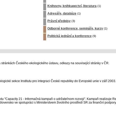
Knihovny, knihkupectví, literatura
(1)
Adresáře, databáze
(1)
Právní předpisy
(3)
Odborné konference, semináře, kurzy
(1)
Politická jednání a konference
(9)
na stránkách Českého ekologického ústavu, odkazy na související stránky v ČR.
logické sekce Institutu pro integraci České republiky do Evropské unie v září 2003.
jektu "Capacity 21 - Informačná kampaň o udržateľnom rozvoji". Kampaň realizuje R
lovensko ve spolupráci s Ministerstvem životního prostředí SR za finanční podpo