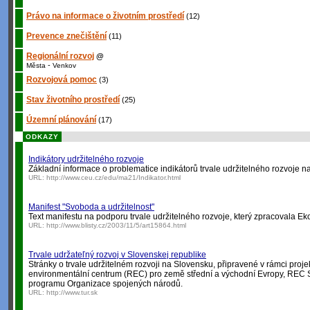
Právo na informace o životním prostředí
(12)
Prevence znečištění
(11)
Regionální rozvoj
@
-
Města
Venkov
Rozvojová pomoc
(3)
Stav životního prostředí
(25)
Územní plánování
(17)
ODKAZY
Indikátory udržitelného rozvoje
Základní informace o problematice indikátorů trvale udržitelného rozvoje 
URL:
http://www.ceu.cz/edu/ma21/Indikator.html
Manifest "Svoboda a udržitelnost"
Text manifestu na podporu trvale udržitelného rozvoje, který zpracovala Eko
URL:
http://www.blisty.cz/2003/11/5/art15864.html
Trvale udržateľný rozvoj v Slovenskej republike
Stránky o trvale udržitelném rozvoji na Slovensku, připravené v rámci pro
environmentální centrum (REC) pro země střední a východní Evropy, REC S
programu Organizace spojených národů.
URL:
http://www.tur.sk