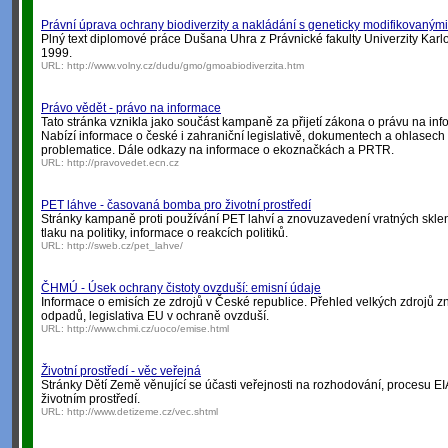
Právní úprava ochrany biodiverzity a nakládání s geneticky modifikovaným
Plný text diplomové práce Dušana Uhra z Právnické fakulty Univerzity Karlo
1999.
URL:
http://www.volny.cz/dudu/gmo/gmoabiodiverzita.htm
Právo vědět - právo na informace
Tato stránka vznikla jako součást kampaně za přijetí zákona o právu na inf
Nabízí informace o české i zahraniční legislativě, dokumentech a ohlasech 
problematice. Dále odkazy na informace o ekoznačkách a PRTR.
URL:
http://pravovedet.ecn.cz
PET láhve - časovaná bomba pro životní prostředí
Stránky kampaně proti používání PET lahví a znovuzavedení vratných sklen
tlaku na politiky, informace o reakcích politiků.
URL:
http://sweb.cz/pet_lahve/
ČHMÚ - Úsek ochrany čistoty ovzduší: emisní údaje
Informace o emisích ze zdrojů v České republice. Přehled velkých zdrojů 
odpadů, legislativa EU v ochraně ovzduší.
URL:
http://www.chmi.cz/uoco/emise.html
Životní prostředí - věc veřejná
Stránky Dětí Země věnující se účasti veřejnosti na rozhodování, procesu EI
životním prostředí.
URL:
http://www.detizeme.cz/vec.shtml