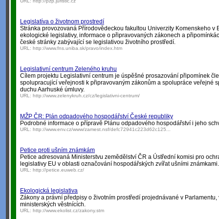
URL:
http://pzp.juristic.cz
Legislatíva o životnom prostredí
Stránka provozovaná Přírodovědeckou fakultou Univerzity Komenskeho v B
ekologické legislativy, informace o připravovaných zákonech a připomínká
české stránky zabývající se legislativou životního prostředí.
URL:
http://www.fns.uniba.sk/pravo/index.htm
Legislativní centrum Zeleného kruhu
Cílem projektu Legislativní centrum je úspěšné prosazování připomínek čl
spolupracující veřejnosti k připravovaným zákonům a spolupráce veřejné s
duchu Aarhuské úmluvy.
URL:
http://www.zelenykruh.cz/cz/legislativni-centrum/
MŽP ČR: Plán odpadového hospodářství České republiky
Podrobné informace o přípravě Plánu odpadového hospodářství i jeho sch
URL:
http://www.env.cz/www/zamest.nsf/defc72941c223d62c125...
Petice proti ušním známkám
Petice adresovaná Ministerstvu zemědělství ČR a Ústřední komisi pro och
legislativy EU v oblasti označování hospodářských zvířat ušními známkami.
URL:
http://petice.euweb.cz/
Ekologická legislativa
Zákony a právní předpisy o životním prostředí projednávané v Parlamentu, 
ministerských věstnících.
URL:
http://www.ekolist.cz/zakony.stm