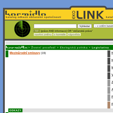
katalog odkazů občanské společnosti
kata
! TIP :
(právo AND informace) OR "občanská práva"
navrhni změnu
o kormidle
nápověda
Nechcete být závislí
na korporátech typu Google či Micro
>
Životní prostředí
>
Ekologická politika
>
Legislativa
Mezinárodní smlouvy
(19)
N
M
V
Z
A
P
P
ODKAZY