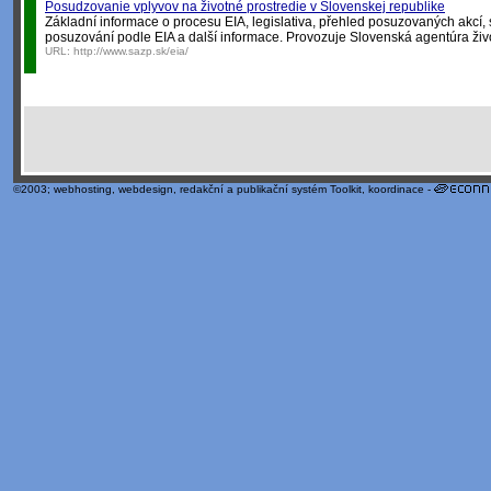
Posudzovanie vplyvov na životné prostredie v Slovenskej republike
Základní informace o procesu EIA, legislativa, přehled posuzovaných akcí
posuzování podle EIA a další informace. Provozuje Slovenská agentúra živ
URL:
http://www.sazp.sk/eia/
©2003;
webhosting
,
webdesign
,
redakční a publikační systém Toolkit
, koordinace -