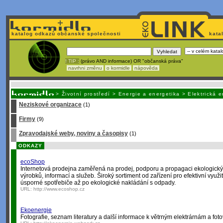
katalog odkazů občanské společnosti
kata
! TIP :
(právo AND informace) OR "občanská práva"
navrhni změnu
o kormidle
nápověda
Unavuje
vás tvorba stránek v HTML? Nemá webmaster
čas
na jejich aktualizac
>
Životní prostředí
>
Energie a energetika
>
Elektrická 
Neziskové organizace
(1)
Firmy
(9)
Zpravodajské weby, noviny a časopisy
(1)
ODKAZY
ecoShop
Internetová prodejna zaměřená na prodej, podporu a propagaci ekologick
výrobků, informací a služeb. Široký sortiment od zařízení pro efektivní využi
úsporné spotřebiče až po ekologické nakládání s odpady.
URL:
http://www.ecoshop.cz
Ekoenergie
Fotografie, seznam literatury a další informace k větrným elektrárnám a foto