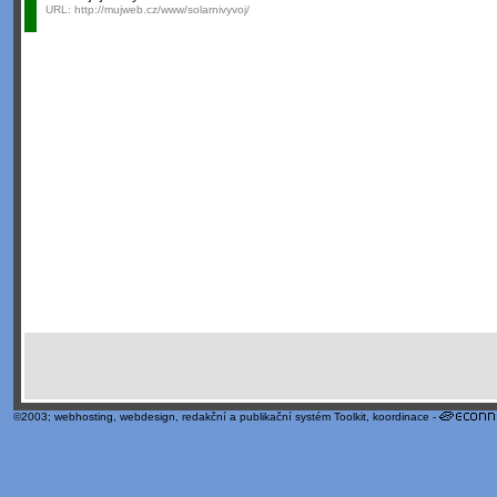
URL:
http://mujweb.cz/www/solarnivyvoj/
©2003;
webhosting
,
webdesign
,
redakční a publikační systém Toolkit
, koordinace -