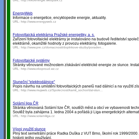
URL:
http://ekoenergie.webpark.cz
EnergyWeb
Informace o energetice, encyklopedie energie, aktuality.
URL:
http://www.energyweb.cz
Fotovoltaická elektrárna Pražské energetiky, a. s.
Zařízení fotovoltaické elektrárny je instalováno na budově ředitelství spole
elektrárně, okamžité hodnoty z provozu elektrárny, fotogalerie.
URL:
http://www.pre.cz/domacnosti/doplnkove-sluzby/poraden...
Fotovoltaické systémy
Stránky věnované možnostem získávání elektrické energie ze slunce. Instala
URL:
http://www.ekoproud.wz.cz
Sluneční "elektrodálnice"
Popis návrhu na umístění fotovoltaických panelů nad dálnicí a na využití zí
URL:
http://www.mujweb.cz/Spolecnost/kamil_sochor/dal-slun...
Solární liga ČR
Stránka věnovaná Solární lize ČR, soutěži měst a obcí ve vybavenosti techn
Soutěž byla zahájena 1. ledna 2004 a pořádá ji Liga energetických alternat
URL:
http://www.solarniliga.cz
Vývoj využití slunce
Plný text semetrální práce Radka Duška z VUT Brno, školní rok 1999/2000. 
historii jejího využívání.