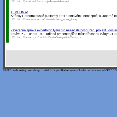
URL:
http://proatom.luksoft.cz/jaderneelektrarny/
TEMELIN.at
Stránky Hornorakouské platformy proti atomovému nebezpečí o Jaderné el
URL:
http://www.antiatom.info/temelin/neu_index_2.asp
Závěrečná zpráva expertního týmu pro nezávislé posouzení projektu dosta
Zpráva z 28. února 1999 určená pro tehdejšího místopředsedu vlády ČR ing
URL:
http://new.ecn.cz/doc/old/Enviro/energetika/Texts/zpr...
©2003;
webhosting
,
webdesign
,
redakční a publikační systém Toolkit
, koordinace -