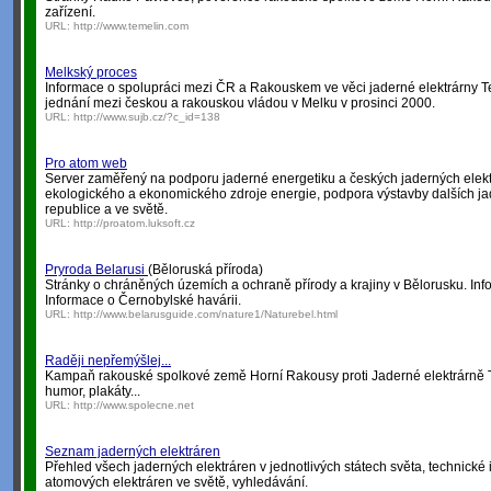
zařízení.
URL:
http://www.temelin.com
Melkský proces
Informace o spolupráci mezi ČR a Rakouskem ve věci jaderné elektrárny T
jednání mezi českou a rakouskou vládou v Melku v prosinci 2000.
URL:
http://www.sujb.cz/?c_id=138
Pro atom web
Server zaměřený na podporu jaderné energetiku a českých jaderných elekt
ekologického a ekonomického zdroje energie, podpora výstavby dalších ja
republice a ve světě.
URL:
http://proatom.luksoft.cz
Pryroda Belarusi
(Běloruská příroda)
Stránky o chráněných územích a ochraně přírody a krajiny v Bělorusku. In
Informace o Černobylské havárii.
URL:
http://www.belarusguide.com/nature1/Naturebel.html
Raději nepřemýšlej...
Kampaň rakouské spolkové země Horní Rakousy proti Jaderné elektrárně Teme
humor, plakáty...
URL:
http://www.spolecne.net
Seznam jaderných elektráren
Přehled všech jaderných elektráren v jednotlivých státech světa, technické 
atomových elektráren ve světě, vyhledávání.