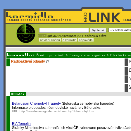
katalog odkazů občanské společnosti
kata
! TIP :
(právo AND informace) OR "občanská práva"
navrhni změnu
o kormidle
nápověda
Unavuje
vás tvorba stránek v HTML? Nemá webmaster
čas
na jejich aktualizac
>
Životní prostředí
>
Energie a energetika
>
Elektrická 
Radioaktivní odpady
@
P
V
ODKAZY
Belarusian Chernobyl Tragedy
(Běloruská černobylská tragédie)
Informace o dopadech černobylské havárie v Bělorusku.
URL:
http://www.belarusguide.com/chernobyl1/chernobyl.htm
EIA Temelín
Stránky Ministerstva zahraničních věcí ČR, věnované posuzování vlivu Jad