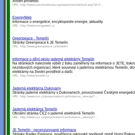
životní prostředí.
URL:
http://www.czechembassy.org/wwwo/mzv/default.asp?id=2...
EnergyWeb
Informace o energetice, encyklopedie energie, aktuality.
URL:
http://www.energyweb.cz
Greenpeace - Temelín
Stránky Greenpeace k JE Temelín.
URL:
http://www.greenpeace.cz/temelin/
Informace o dění okolo jaderné elektrárny Temelín
Na stránkách naleznete výběr z tisku zaměřený na informace o JETE, tiskové 
neziskových organizací, které souvisejí s jadernou elektrárnou Temelín, dl
elektrárny na životní prostředí a další.
URL:
http://www.temelin.cz
Jaderná elektrárna Dukovany
Stránky jaderné elektrárny v Dukovanech, provozované Českými energetic
URL:
http://www.cez.cz/presentation/cze/instance_view.jsp?...
Jaderná elektrárna Temelín
Oficiální stránka ČEZ o jaderné elektrárně Temelín.
URL:
http://www.cez.cz/presentation/cze/instance_view.jsp?...
JE Temelín - necenzurované informace
Stránky Radko Pavlovce, pověřence rakouské spolkové země Horní Rakous