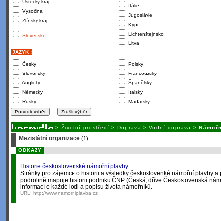
Ústecký kraj
Itálie
Vysočina
Jugoslávie
Zlínský kraj
Kypr
Lichtenštejnsko
Slovensko
Litva
JAZYK :
Česky
Polsky
Slovensky
Francouzsky
Anglicky
Španělsky
Německy
Italsky
Rusky
Maďarsky
>
Životní prostředí
>
Doprava
>
Vodní doprava
>
Námořn
Mezistátní organizace
(1)
ODKAZY
Historie československé námořní plavby
Stránky pro zájemce o historii a výsledky českoslovenké námořní plavby a
podrobně mapuje historii podniku ČNP (Česká, dříve Československá nám
informací o každé lodi a popisu života námořníků.
URL:
http://www.namorniplavba.cz