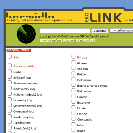
katalog odkazů občanské společnosti
kata
! TIP :
(právo AND informace) OR "občanská práva"
navrhni změnu
o kormidle
nápověda
REGION, ZEMĚ :
Svět
Evropa
Albánie
Česká republika
Andorra
Praha
Belgie
Jihčeský kraj
Bělorusko
Jihomoravský kraj
Bosna a Hercegovina
Karlovarský kraj
Bulharsko
Královehradecký kraj
Dánsko
Liberecký kraj
Estonsko
Moravskoslezský kraj
Finsko
Olomoucký kraj
Francie
Pardubický kraj
Chorvatsko
Plzeňský kraj
Irsko
Středočeský kraj
Island