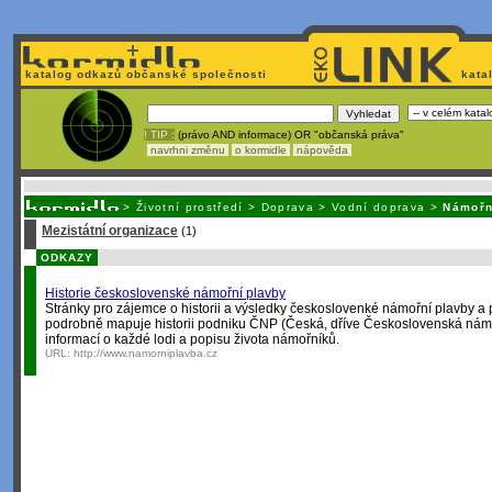
katalog odkazů občanské společnosti
kata
! TIP :
(právo AND informace) OR "občanská práva"
navrhni změnu
o kormidle
nápověda
Unavuje
vás tvorba stránek v HTML? Nemá webmaster
čas
na jejich aktualizac
>
Životní prostředí
>
Doprava
>
Vodní doprava
>
Námořn
Mezistátní organizace
(1)
ODKAZY
Historie československé námořní plavby
Stránky pro zájemce o historii a výsledky českoslovenké námořní plavby a
podrobně mapuje historii podniku ČNP (Česká, dříve Československá nám
informací o každé lodi a popisu života námořníků.
URL:
http://www.namorniplavba.cz