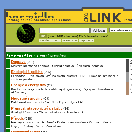
katalog odkazů občanské společnosti
kata
! TIP :
(právo AND informace) OR "občanská práva"
navrhni změnu
o kormidle
nápověda
Unavuje
vás tvorba stránek v HTML? Nemá webmaster
čas
na jejich aktualizac
>
Životní prostředí
Doprava
(261)
-
-
Městská hromadná doprava
Silniční doprava
Železniční doprava
F
a
Ekologická politika
(255)
Z
-
-
Legislativa
Posuzování vlivů na životní prostředí (EIA)
Právo na informace o
životním prostředí
N
Energie a energetika
(205)
-
Kombinovaná výroba tepla a elektřiny (kogenerace)
Vytápění, klimatizace,
O
ohřev vody
a
Nerostné suroviny
(69)
-
-
Důlní rekultivace, stará důlní díla
Ropa a plyn
Uhlí
Průmysl, stavebnictví a služby
(94)
-
-
Geologické služby
Obaly a distribuce
Stavebnictví
Příroda
(899)
-
-
Horniny, nerosty a stavba Země
Krajina a ekosystémy
Ochrana přírody a
-
-
-
krajiny
Rostliny
Voda
Živočichové