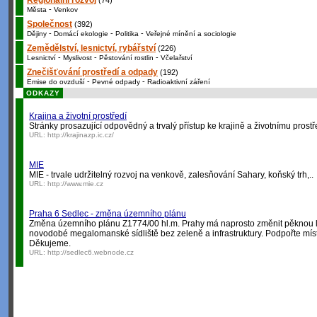
Regionální rozvoj
(74)
-
Města
Venkov
Společnost
(392)
-
-
-
Dějiny
Domácí ekologie
Politika
Veřejné mínění a sociologie
Zemědělství, lesnictví, rybářství
(226)
-
-
-
Lesnictví
Myslivost
Pěstování rostlin
Včelařství
Znečišťování prostředí a odpady
(192)
-
-
Emise do ovzduší
Pevné odpady
Radioaktivní záření
ODKAZY
Krajina a životní prostředí
Stránky prosazující odpovědný a trvalý přístup ke krajině a životnímu prostř
URL:
http://krajinazp.ic.cz/
MIE
MIE - trvale udržitelný rozvoj na venkově, zalesňování Sahary, koňský trh,..
URL:
http://www.mie.cz
Praha 6 Sedlec - změna územního plánu
Změna územního plánu Z1774/00 hl.m. Prahy má naprosto změnit pěknou lo
novodobé megalomanské sídliště bez zeleně a infrastruktury. Podpořte míst
Děkujeme.
URL:
http://sedlec6.webnode.cz