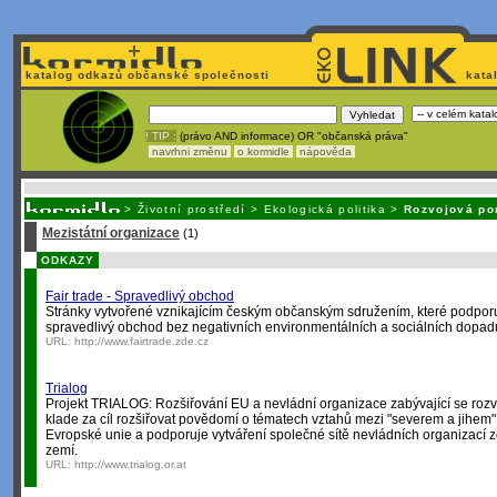
katalog odkazů občanské společnosti
kata
! TIP :
(právo AND informace) OR "občanská práva"
navrhni změnu
o kormidle
nápověda
Nechcete být závislí
na korporátech typu Google či Micro
>
Životní prostředí
>
Ekologická politika
>
Rozvojová p
Mezistátní organizace
(1)
ODKAZY
Fair trade - Spravedlivý obchod
Stránky vytvořené vznikajícím českým občanským sdružením, které podporuje
spravedlivý obchod bez negativních environmentálních a sociálních dopad
URL:
http://www.fairtrade.zde.cz
Trialog
Projekt TRIALOG: Rozšiřování EU a nevládní organizace zabývající se ro
klade za cíl rozšiřovat povědomí o tématech vztahů mezi "severem a jihem"
Evropské unie a podporuje vytváření společné sítě nevládních organizací 
zemí.
URL:
http://www.trialog.or.at