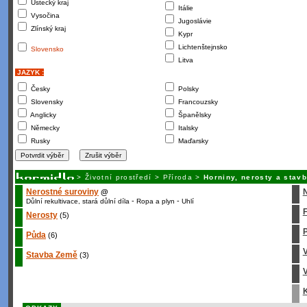
Ústecký kraj
Itálie
Vysočina
Jugoslávie
Zlínský kraj
Kypr
Lichtenštejnsko
Slovensko
Litva
JAZYK :
Česky
Polsky
Slovensky
Francouzsky
Anglicky
Španělsky
Německy
Italsky
Rusky
Maďarsky
>
Životní prostředí
>
Příroda
>
Horniny, nerosty a stav
Nerostné suroviny
@
-
-
Důlní rekultivace, stará důlní díla
Ropa a plyn
Uhlí
Nerosty
(5)
P
Půda
(6)
Stavba Země
(3)
V
K