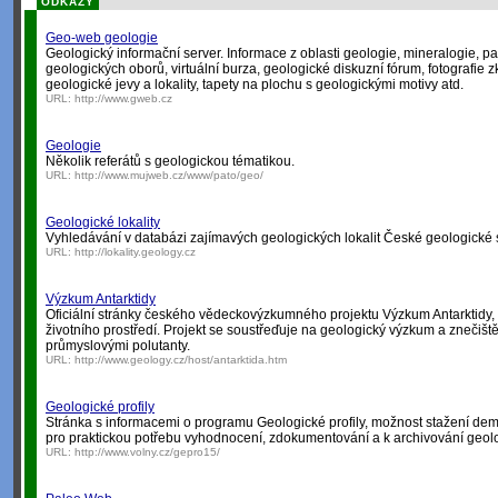
ODKAZY
Geo-web geologie
Geologický informační server. Informace z oblasti geologie, mineralogie, pa
geologických oborů, virtuální burza, geologické diskuzní fórum, fotografie 
geologické jevy a lokality, tapety na plochu s geologickými motivy atd.
URL:
http://www.gweb.cz
Geologie
Několik referátů s geologickou tématikou.
URL:
http://www.mujweb.cz/www/pato/geo/
Geologické lokality
Vyhledávání v databázi zajímavých geologických lokalit České geologické 
URL:
http://lokality.geology.cz
Výzkum Antarktidy
Oficiální stránky českého vědeckovýzkumného projektu Výzkum Antarktidy,
životního prostředí. Projekt se soustřeďuje na geologický výzkum a znečišt
průmyslovými polutanty.
URL:
http://www.geology.cz/host/antarktida.htm
Geologické profily
Stránka s informacemi o programu Geologické profily, možnost stažení dem
pro praktickou potřebu vyhodnocení, zdokumentování a k archivování geolo
URL:
http://www.volny.cz/gepro15/