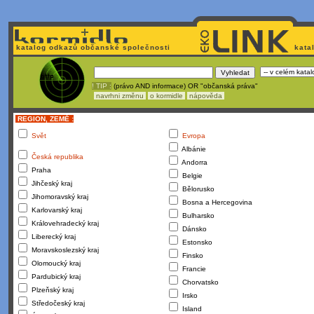
katalog odkazů občanské společnosti
kata
! TIP :
(právo AND informace) OR "občanská práva"
navrhni změnu
o kormidle
nápověda
REGION, ZEMĚ :
Svět
Evropa
Albánie
Česká republika
Andorra
Praha
Belgie
Jihčeský kraj
Bělorusko
Jihomoravský kraj
Bosna a Hercegovina
Karlovarský kraj
Bulharsko
Královehradecký kraj
Dánsko
Liberecký kraj
Estonsko
Moravskoslezský kraj
Finsko
Olomoucký kraj
Francie
Pardubický kraj
Chorvatsko
Plzeňský kraj
Irsko
Středočeský kraj
Island