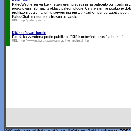
Paleo Web
PaleoWeb je server který je zaměřen především na paleontologii. Jedním z 
poskytování informací z oblasti paleontologie. Celý systém je postupně dot
prohlížení údajů na tomto serveru má přístup každý, možnost zápisu popř. 
PaleoChat mají jen registrovaní uživatelé.
URL:
http://paleo.gweb.cz
Klíč k určování hornin
Pomůcka vytvořená podle publikace "Klíč k určování nerostů a hornin".
URL:
http://www.mujweb.cz/www/strnad/horniny/hmain.htm
©2003;
webhosting
,
webdesign
,
redakční a publikační systém Toolkit
, koordinace -