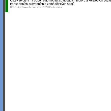
Ústav se člení na odbor automobilů, spalovacích motorů a kolejových vozid
transportních, stavebních a zemědělských strojů.
URL:
http://www.fs.cvut.cz/cz/U220/index.html