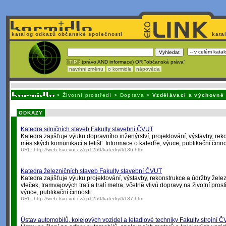
katalog odkazů občanské společnosti
kata
! TIP :
(právo AND informace) OR "občanská práva"
navrhni změnu
o kormidle
nápověda
Nechcete být závislí
na korporátech typu Google či Micro
>
Životní prostředí
>
Doprava
>
Vzdělávací a výchovné
ODKAZY
Katedra silničních staveb Fakulty stavební ČVUT
Katedra zajišťuje výuku dopravního inženýrství, projektování, výstavby, reko
městských komunikací a letišť. Informace o katedře, výuce, publikační činnos
URL:
http://web.fsv.cvut.cz/cp1250/katedry/k136.htm
Katedra železničních staveb Fakulty stavební ČVUT
Katedra zajišťuje výuku projektování, výstavby, rekonstrukce a údržby železni
vleček, tramvajových tratí a tratí metra, včetně vlivů dopravy na životní pros
výuce, publikační činnosti...
URL:
http://web.fsv.cvut.cz/cp1250/katedry/k137.htm
Ústav automobilů, kolejových vozidel a letadlové techniky Fakulty strojní 