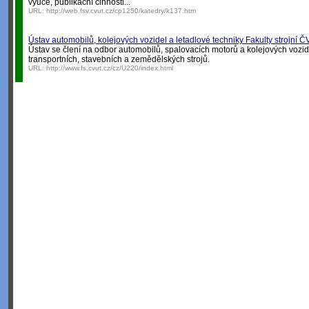
výuce, publikační činnosti...
URL:
http://web.fsv.cvut.cz/cp1250/katedry/k137.htm
Ústav automobilů, kolejových vozidel a letadlové techniky Fakulty strojní 
Ústav se člení na odbor automobilů, spalovacích motorů a kolejových vozid
transportních, stavebních a zemědělských strojů.
URL:
http://www.fs.cvut.cz/cz/U220/index.html