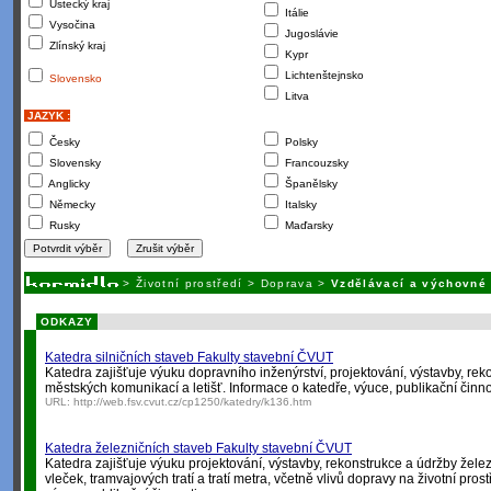
Ústecký kraj
Itálie
Vysočina
Jugoslávie
Zlínský kraj
Kypr
Lichtenštejnsko
Slovensko
Litva
JAZYK :
Česky
Polsky
Slovensky
Francouzsky
Anglicky
Španělsky
Německy
Italsky
Rusky
Maďarsky
>
Životní prostředí
>
Doprava
>
Vzdělávací a výchovné
ODKAZY
Katedra silničních staveb Fakulty stavební ČVUT
Katedra zajišťuje výuku dopravního inženýrství, projektování, výstavby, reko
městských komunikací a letišť. Informace o katedře, výuce, publikační činnos
URL:
http://web.fsv.cvut.cz/cp1250/katedry/k136.htm
Katedra železničních staveb Fakulty stavební ČVUT
Katedra zajišťuje výuku projektování, výstavby, rekonstrukce a údržby železni
vleček, tramvajových tratí a tratí metra, včetně vlivů dopravy na životní pros