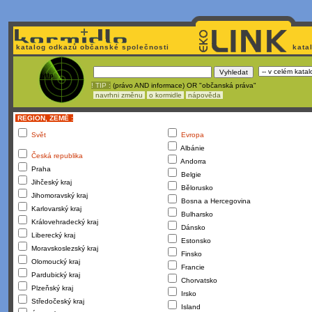
katalog odkazů občanské společnosti
kata
! TIP :
(právo AND informace) OR "občanská práva"
navrhni změnu
o kormidle
nápověda
REGION, ZEMĚ :
Svět
Evropa
Albánie
Česká republika
Andorra
Praha
Belgie
Jihčeský kraj
Bělorusko
Jihomoravský kraj
Bosna a Hercegovina
Karlovarský kraj
Bulharsko
Královehradecký kraj
Dánsko
Liberecký kraj
Estonsko
Moravskoslezský kraj
Finsko
Olomoucký kraj
Francie
Pardubický kraj
Chorvatsko
Plzeňský kraj
Irsko
Středočeský kraj
Island