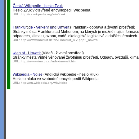
Česká Wikipedie - heslo Zvuk
Heslo Zvuk v otevřené encyklopedii Wikipedia.
URL:
http://cs.wikipedia.org/wiki/Zvuk
Frankfurt.de - Verkehr und Umvelt
(Frankfurt - doprava a životní prostředí)
Stránky města Frankfurt nad Mohenem, na kterých je možné najít informace 
odpadech, klimatu, ozonu, vodě, ekologické legislativě a dalších tématech.
URL:
http://www.frankfurt.de/sis/Frankfurt_A-Z.php?_navi=h...
wien.at - Umwelt
(Vídeň - životní prostředí)
Stránky města Vídně věnované životnímu prostředí. Odpady, ovzduší, klima, 
URL:
http://www.wien.gv.at/index/umwelt.htm
Wikipedia - Noise
(Anglická wikipedie - heslo Hluk)
Heslo o hluku ve svobodné encyklopedii Wikipedia.
URL:
http://en.wikipedia.org/wiki/Noise