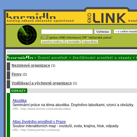
katalog odkazů občanské společnosti
kata
! TIP :
(právo AND informace) OR "občanská práva"
navrhni změnu
o kormidle
nápověda
Nechcete být závislí
na korporátech typu Google či Micro
>
Životní prostředí
>
Znečišťování prostředí a odpady
>
Neziskové organizace
(1)
Firmy
(2)
Vzdělávací a výchovné organizace
(1)
ODKAZY
Akustika
Seminární práce na téma akustika. Doplněno tabulkami, vzorci a obrázky.
URL:
http://www.steiner.cz/david/akustika/
Atlas životního prostředí v Praze
Soubor interaktivních map - ovzduší, voda, krajina, hluk, odpady.
URL:
http://www.premis.cz/atlaszp