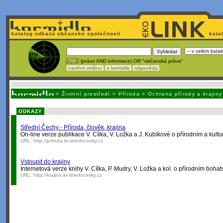
katalog odkazů občanské společnosti
kata
! TIP :
(právo AND informace) OR "občanská práva"
navrhni změnu
o kormidle
nápověda
Unavuje
vás tvorba stránek v HTML? Nemá webmaster
čas
na jejich aktualizac
>
Životní prostředí
>
Příroda
>
Ochrana přírody a krajiny
ODKAZY
Střední Čechy - Příroda, člověk, krajina
On-line verze publikace V. Cílka, V. Ložka a J. Kubíkové o přírodním a kult
URL:
http://priroda.kr-stredocesky.cz
Vstoupit do krajiny
Internetová verze knihy V. Cílka, P. Mudry, V. Ložka a kol. o přírodním bohat
URL:
http://krajina.kr-stredocesky.cz