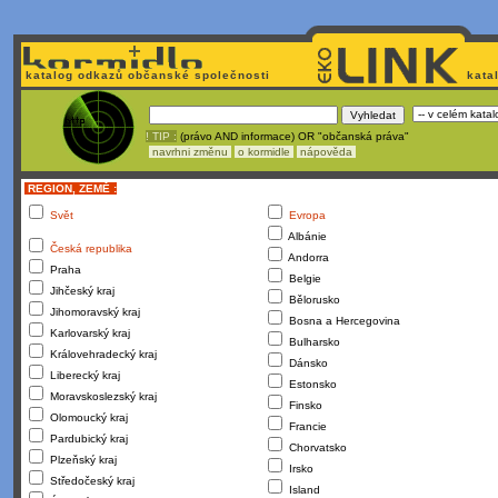
katalog odkazů občanské společnosti
kata
! TIP :
(právo AND informace) OR "občanská práva"
navrhni změnu
o kormidle
nápověda
REGION, ZEMĚ :
Svět
Evropa
Albánie
Česká republika
Andorra
Praha
Belgie
Jihčeský kraj
Bělorusko
Jihomoravský kraj
Bosna a Hercegovina
Karlovarský kraj
Bulharsko
Královehradecký kraj
Dánsko
Liberecký kraj
Estonsko
Moravskoslezský kraj
Finsko
Olomoucký kraj
Francie
Pardubický kraj
Chorvatsko
Plzeňský kraj
Irsko
Středočeský kraj
Island