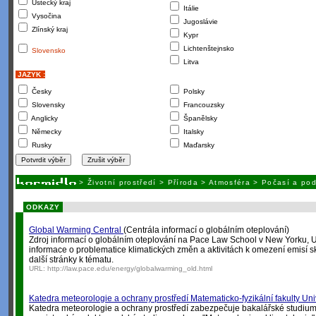
Ústecký kraj
Itálie
Vysočina
Jugoslávie
Zlínský kraj
Kypr
Lichtenštejnsko
Slovensko
Litva
JAZYK :
Česky
Polsky
Slovensky
Francouzsky
Anglicky
Španělsky
Německy
Italsky
Rusky
Maďarsky
>
Životní prostředí
>
Příroda
>
Atmosféra
>
Počasí a po
ODKAZY
Global Warming Central
(Centrála informací o globálním oteplování)
Zdroj informací o globálním oteplování na Pace Law School v New Yorku, 
informace o problematice klimatických změn a aktivitách k omezení emisí 
další stránky k tématu.
URL:
http://law.pace.edu/energy/globalwarming_old.html
Katedra meteorologie a ochrany prostředí Matematicko-fyzikální fakulty Uni
Katedra meteorologie a ochrany prostředí zabezpečuje bakalářské studium 