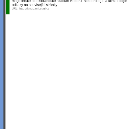
magisterské a doktorandské studium v oboru "Meteorologie a klimatologie". 
odkazy na související stránky.
URL:
http://kmop.mff.cuni.cz