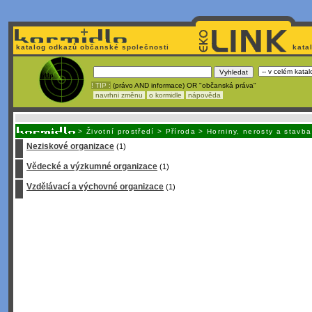
katalog odkazů občanské společnosti
kata
! TIP :
(právo AND informace) OR "občanská práva"
navrhni změnu
o kormidle
nápověda
Nechcete být závislí
na korporátech typu Google či Micro
>
Životní prostředí
>
Příroda
>
Horniny, nerosty a stavb
Neziskové organizace
(1)
Vědecké a výzkumné organizace
(1)
Vzdělávací a výchovné organizace
(1)