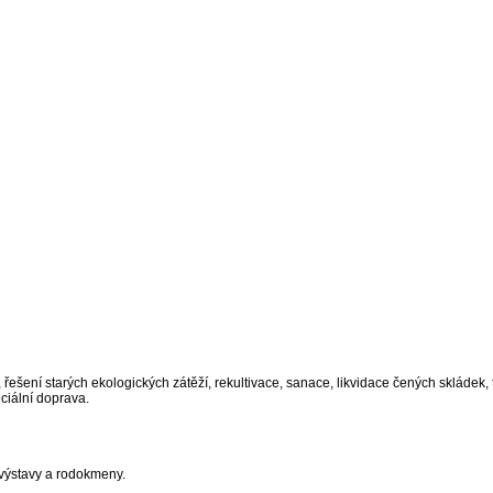
ešení starých ekologických zátěží, rekultivace, sanace, likvidace čených skládek,
ciální doprava.
, výstavy a rodokmeny.