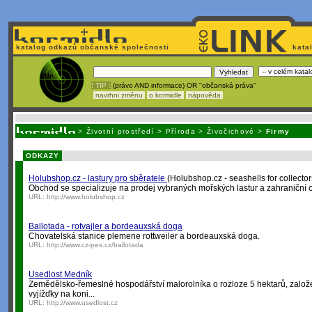
katalog odkazů občanské společnosti
kata
! TIP :
(právo AND informace) OR "občanská práva"
navrhni změnu
o kormidle
nápověda
Nechcete být závi
>
Životní prostředí
>
Příroda
>
Živočichové
>
Firmy
ODKAZY
Holubshop.cz - lastury pro sběratele
(Holubshop.cz - seashells for collector
Obchod se specializuje na prodej vybraných mořských lastur a zahraniční od
URL:
http://www.holubshop.cz
Ballotada - rotvajler a bordeauxská doga
Chovatelská stanice plemene rottweiler a bordeauxská doga.
URL:
http://www.cz-pes.cz/ballotada
Usedlost Medník
Zemědělsko-řemeslné hospodářství malorolníka o rozloze 5 hektarů, založen
vyjížďky na koni...
URL:
http://www.usedlost.cz