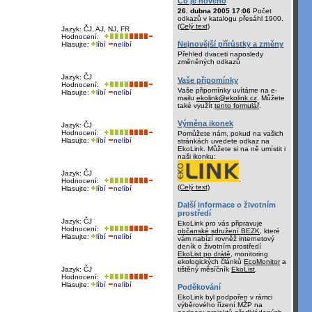
Co je nového
26. dubna 2005 17:06
Počet
odkazů v katalogu přesáhl 1900.
(Celý text)
Jazyk: ČJ, AJ, NJ, FR
Hodnocení:
Nejnovější přírůstky a změny
Hlasujte:
líbí
nelíbí
Přehled dvaceti naposledy
změněných odkazů
Jazyk: ČJ
Vaše připomínky
Hodnocení:
Vaše připomínky uvítáme na e-
Hlasujte:
líbí
nelíbí
mailu
ekolink@ekolink.cz
. Můžete
také využít
tento formulář
.
Výměna ikonek
Jazyk: ČJ
Hodnocení:
Pomůžete nám, pokud na vašich
Hlasujte:
líbí
nelíbí
stránkách uvedete odkaz na
EkoLink. Můžete si na ně umístit i
naši ikonku:
Jazyk: ČJ
.
Hodnocení:
(Celý text)
Hlasujte:
líbí
nelíbí
Další informace o životním
prostředí
Jazyk: ČJ
EkoLink pro vás připravuje
Hodnocení:
občanské sdružení BEZK
, které
Hlasujte:
líbí
nelíbí
vám nabízí rovněž internetový
deník o životním prostředí
EkoList po drátě
, monitoring
ekologických článků
EcoMonitor
a
tištěný měsíčník
EkoList
.
Jazyk: ČJ
Hodnocení:
Hlasujte:
líbí
nelíbí
Poděkování
EkoLink byl podpořen v rámci
výběrového řízení MŽP na