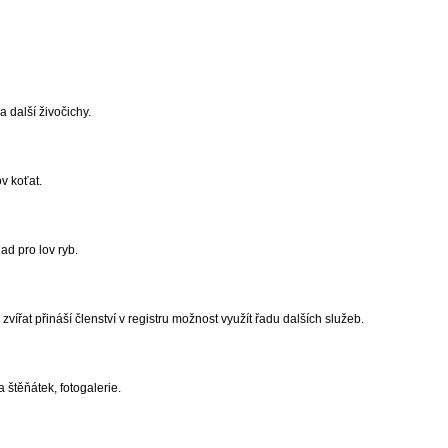
 další živočichy.
v koťat.
d pro lov ryb.
ířat přináší členství v registru možnost využít řadu dalších služeb.
štěňátek, fotogalerie.