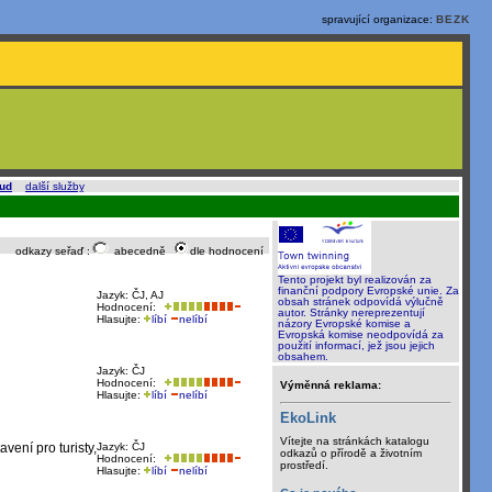
spravující organizace:
BEZK
oud
a
další služby
.
odkazy seřaď :
abecedně
dle hodnocení
Tento projekt byl realizován za
finanční podpory Evropské unie. Za
Jazyk: ČJ, AJ
obsah stránek odpovídá výlučně
Hodnocení:
autor. Stránky nereprezentují
Hlasujte:
líbí
nelíbí
názory Evropské komise a
Evropská komise neodpovídá za
použití informací, jež jsou jejich
obsahem.
Jazyk: ČJ
Hodnocení:
Výměnná reklama:
Hlasujte:
líbí
nelíbí
EkoLink
Vítejte na stránkách katalogu
ení pro turisty,
Jazyk: ČJ
odkazů o přírodě a životním
Hodnocení:
prostředí.
Hlasujte:
líbí
nelíbí