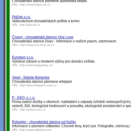
Chovatelská stanice plemene australská kelpie.
URL:
http://www.kelpie.wz.cz
Ptáček s.r.o.
Velkoobchod chovatelských potřeb a krmiv.
URL:
http://placek.cz
Čivavy - chovatelská stanice One Love
Chovatelská stanice čivav - informace o našich psech, odchovech.
URL:
http://www.one-love.wz.cz
Euroben s.r.o.
Výrobce zdravé a moderní výživy pro domácí zvířata.
URL:
http://www.happydog.cz/
Vipet - Sláinte Bohemia
Chovateská stanice plemene whippet.
URL:
http://www.whippeti.unas.cz
P - EKO, s. r. o.
Firma nabízí služby v oborech: nakládání s odpady (včetně nebezpečných), ř
zeleně, EIA, biologická hodnocení a posudky, ekologické poradenství a spe
URL:
http://www.p-eko.cz
Rotvajler - chovatelská stanice od Kačky
Informace o plemeni rottweiler. Chovné feny, krycí psi. Fotografie, odchovy
URL:
http://www.odkacky.com