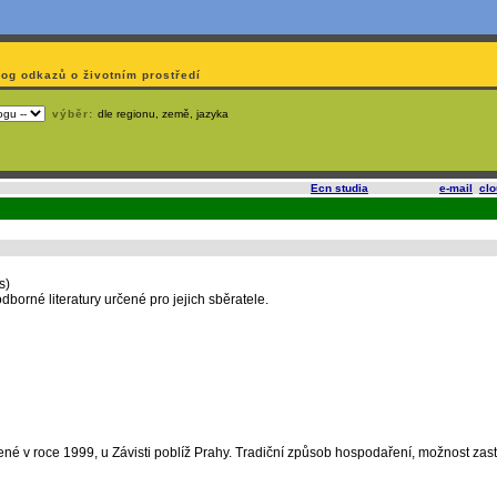
log odkazů o životním prostředí
výběr:
dle regionu, země, jazyka
slí
na korporátech typu Google či Microsoft? Využijte služeb
Ecn studia
, které nabízí
e-mail
,
cl
s)
borné literatury určené pro jejich sběratele.
é v roce 1999, u Závisti poblíž Prahy. Tradiční způsob hospodaření, možnost zastav