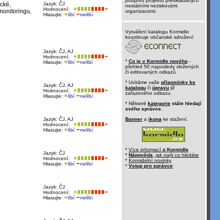
podporu projektů předkládaných
ické,
Jazyk: ČJ
nestátními neziskovými
Hodnocení:
monitoringu,
organizacemi.
Hlasujte:
líbí
nelíbí
Vytváření katalogu Kormidlo
koordinuje občanské sdružení
Jazyk: ČJ, AJ
Hodnocení:
*
Co je v Kormidle nového
-
Hlasujte:
líbí
nelíbí
přehled 50 naposledy vložených
či editovaných odkazů
* Uvítáme vaše
připomínky ke
Jazyk: ČJ, AJ
katalogu
či
úpravu
již
Hodnocení:
zařazeného odkazu.
Hlasujte:
líbí
nelíbí
* Některé
kategorie
stále hledají
svého správce
.
Jazyk: ČJ, AJ
Banner
a
ikona
ke stažení.
Hodnocení:
Hlasujte:
líbí
nelíbí
*
Více informací
o Kormidle
Jazyk: ČJ
*
Nápověda
, jak najít co hledáte
Hodnocení:
*
Kormidelní novinky
Hlasujte:
líbí
nelíbí
*
Vstup pro správce
Jazyk: ČJ
Hodnocení:
Hlasujte:
líbí
nelíbí