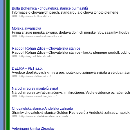
Bulla Bohemica - chovatelská stanice bulmastifů
Informace o chovaných psech, standardu a o chovu tohoto plemene.
URL:
http://www.bullmastiff.cz
Mořská akvaristika
Firma zřizuje mořská akvária, dodává do nich mořské ryby, sasanky, houby a
URL:
http://www.morskaakvaristika.cz/
Ragdoll Rohan Zdice - Chovatelská stanice
Ragdoll Rohan Zdice - Chovatelská stanice - kočky plemene ragdoll, odcho
URL:
http://ragdoll.blazek.info
DELIKA – PET s.r.o.
Výrobce doplňkových krmiv a pochoutek pro zájmová zvířata a výroba návna
URL:
http://www.delikapet.cz/
Národní registr majitelů zvířat
Národní registr zvířat označených mikročipem. Vedle evidence označených zv
URL:
http://www.narodniregistr.cz/
Chovatelská stanice Andělská zahrada
Stránky chovatelské stanice Golden Retrieverů z Andělské zahrady, nabídka 
URL:
http://www.andelska-zahrada.euweb.cz
Veterinární klinika Zbraslav