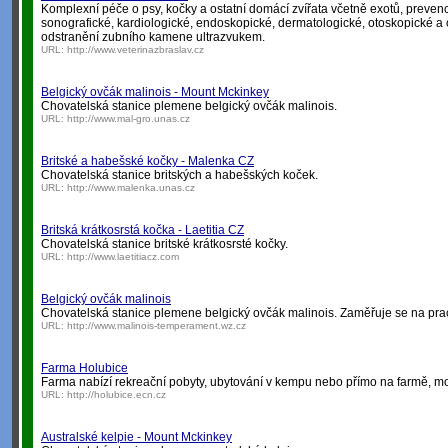
Komplexní péče o psy, kočky a ostatní domácí zvířata včetně exotů, prevence
sonografické, kardiologické, endoskopické, dermatologické, otoskopické a o
odstranění zubního kamene ultrazvukem.
URL:
http://www.veterinazbraslav.cz
Belgický ovčák malinois - Mount Mckinkey
Chovatelská stanice plemene belgický ovčák malinois.
URL:
http://www.mal-gro.unas.cz
Britské a habešské kočky - Malenka CZ
Chovatelská stanice britských a habešských koček.
URL:
http://www.malenka.unas.cz
Britská krátkosrstá kočka - Laetitia CZ
Chovatelská stanice britské krátkosrsté kočky.
URL:
http://www.laetitiacz.com
Belgický ovčák malinois
Chovatelská stanice plemene belgický ovčák malinois. Zaměřuje se na pra
URL:
http://www.malinois-temperament.wz.cz
Farma Holubice
Farma nabízí rekreační pobyty, ubytování v kempu nebo přímo na farmě, mo
URL:
http://holubice.ecn.cz
Australské kelpie - Mount Mckinkey