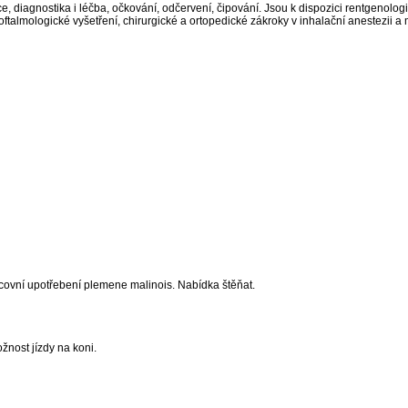
, diagnostika i léčba, očkování, odčervení, čipování. Jsou k dispozici rentgenolog
ftalmologické vyšetření, chirurgické a ortopedické zákroky v inhalační anestezii a 
covní upotřebení plemene malinois. Nabídka štěňat.
žnost jízdy na koni.