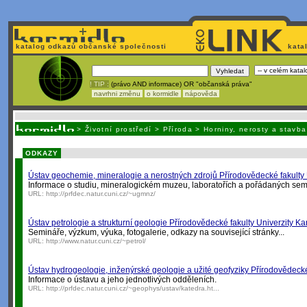
katalog odkazů občanské společnosti
kata
! TIP :
(právo AND informace) OR "občanská práva"
navrhni změnu
o kormidle
nápověda
Nechcete být závislí
na korporátech typu Google či Micro
>
Životní prostředí
>
Příroda
>
Horniny, nerosty a stavb
ODKAZY
Ústav geochemie, mineralogie a nerostných zdrojů Přírodovědecké fakulty 
Informace o studiu, mineralogickém muzeu, laboratořích a pořádaných sem
URL:
http://prfdec.natur.cuni.cz/~ugmnz/
Ústav petrologie a strukturní geologie Přírodovědecké fakulty Univerzity Ka
Semináře, výzkum, výuka, fotogalerie, odkazy na související stránky...
URL:
http://www.natur.cuni.cz/~petrol/
Ústav hydrogeologie, inženýrské geologie a užité geofyziky Přírodovědecké 
Informace o ústavu a jeho jednotlivých odděleních.
URL:
http://prfdec.natur.cuni.cz/~geophys/ustav/katedra.ht...