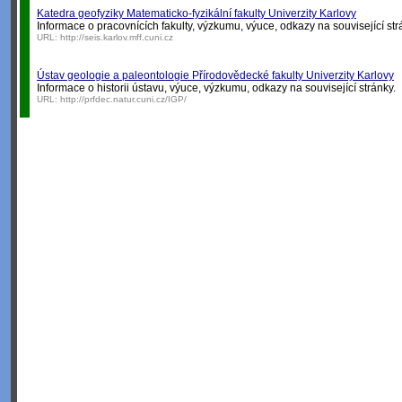
Katedra geofyziky Matematicko-fyzikální fakulty Univerzity Karlovy
Informace o pracovnících fakulty, výzkumu, výuce, odkazy na související str
URL:
http://seis.karlov.mff.cuni.cz
Ústav geologie a paleontologie Přírodovědecké fakulty Univerzity Karlovy
Informace o historii ústavu, výuce, výzkumu, odkazy na související stránky.
URL:
http://prfdec.natur.cuni.cz/IGP/