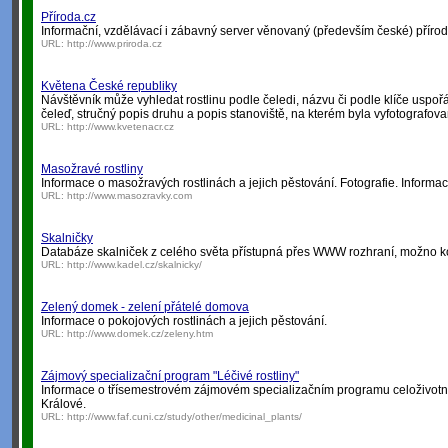
Příroda.cz
Informační, vzdělávací i zábavný server věnovaný (především české) přírodě.
URL:
http://www.priroda.cz
Květena České republiky
Návštěvník může vyhledat rostlinu podle čeledi, názvu či podle klíče uspoř
čeleď, stručný popis druhu a popis stanoviště, na kterém byla vyfotografova
URL:
http://www.kvetenacr.cz
Masožravé rostliny
Informace o masožravých rostlinách a jejich pěstování. Fotografie. Informac
URL:
http://www.masozravky.com
Skalničky
Databáze skalniček z celého světa přístupná přes WWW rozhraní, možno ko
URL:
http://www.kadel.cz/skalnicky/
Zelený domek - zelení přátelé domova
Informace o pokojových rostlinách a jejich pěstování.
URL:
http://www.domek.cz/zeleny.htm
Zájmový specializační program "Léčivé rostliny"
Informace o třísemestrovém zájmovém specializačním programu celoživotního
Králové.
URL:
http://www.faf.cuni.cz/study/other/medicinal_plants/