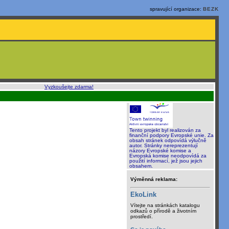
spravující organizace:
BEZK
o, rychle a sami
:
Vyzkoušejte zdarma!
Tento projekt byl realizován za
finanční podpory Evropské unie. Za
obsah stránek odpovídá výlučně
autor. Stránky nereprezentují
názory Evropské komise a
Evropská komise neodpovídá za
použití informací, jež jsou jejich
obsahem.
Výměnná reklama:
EkoLink
Vítejte na stránkách katalogu
odkazů o přírodě a životním
prostředí.