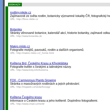
ODKAZY
rostliny.nikde.cz
Zajímavosti ze světa rostlin, botanicky významné lokality ČR, fotografický h
URL:
http://flora.nikde.cz
Botanika
Stránky věnované botanice, kalendář akcí, historie botaniky, zajímavé odka
URL:
http://www.botanika.sk
Makro.místo.cz
Fotografie motýlů, pavouků, rostlin a dalších organismů.
URL:
http://makro.misto.cz/_home.html
Květena Brd, Českého Krasu a Křivoklátska
Fotografie květin s českými a latinskými názvy.
URL:
http://www.brdy.info/kvetena
FOX - Carnivorous Plants Growing
Stránka o masožravých rostlinách a jejich pěstování.
URL:
http://mujweb.cz/veda/foxcpg/
Květena Českého krasu
Informace o Českém krasu a jeho květeně. Doplněno fotografiemi.
URL:
http://www.cmail.cz/mottl/