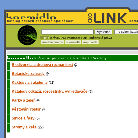
katalog odkazů občanské společnosti
kata
! TIP :
(právo AND informace) OR "občanská práva"
navrhni změnu
o kormidle
nápověda
Unavuje
vás tvorba stránek v HTML? N
>
Životní prostředí
>
Příroda
>
Rostliny
Biodiverzita a druhová rozmanitost
@
Botanické zahrady
@
Kaktusy a sukulenty
(11)
Katalogy odkazů, rozcestníky, vyhledavače
(2)
Parky a zeleň
@
Pěstování rostlin
@
Sinice a řasy
(6)
Stromy a keře
(22)