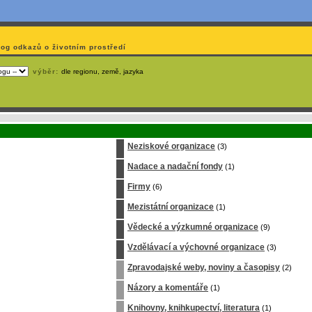
log odkazů o životním prostředí
výběr:
dle regionu, země, jazyka
emá webmaster
čas
na jejich aktualizaci? S
publikačním systémem TOOLKIT
to zvládnete
snadn
Neziskové organizace
(3)
Nadace a nadační fondy
(1)
Firmy
(6)
Mezistátní organizace
(1)
Vědecké a výzkumné organizace
(9)
Vzdělávací a výchovné organizace
(3)
Zpravodajské weby, noviny a časopisy
(2)
Názory a komentáře
(1)
Knihovny, knihkupectví, literatura
(1)