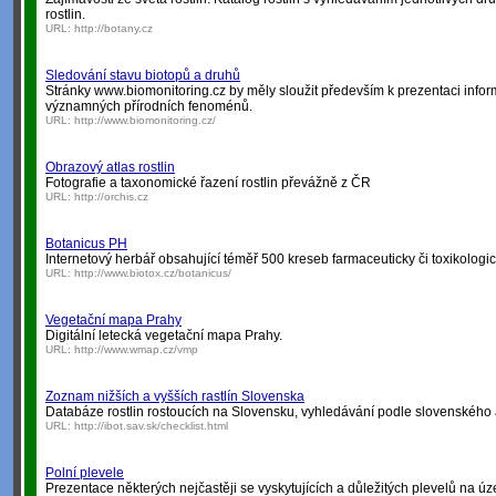
rostlin.
URL:
http://botany.cz
Sledování stavu biotopů a druhů
Stránky www.biomonitoring.cz by měly sloužit především k prezentaci infor
významných přírodních fenoménů.
URL:
http://www.biomonitoring.cz/
Obrazový atlas rostlin
Fotografie a taxonomické řazení rostlin převážně z ČR
URL:
http://orchis.cz
Botanicus PH
Internetový herbář obsahující téměř 500 kreseb farmaceuticky či toxikologi
URL:
http://www.biotox.cz/botanicus/
Vegetační mapa Prahy
Digitální letecká vegetační mapa Prahy.
URL:
http://www.wmap.cz/vmp
Zoznam nižších a vyšších rastlín Slovenska
Databáze rostlin rostoucích na Slovensku, vyhledávání podle slovenského
URL:
http://ibot.sav.sk/checklist.html
Polní plevele
Prezentace některých nejčastěji se vyskytujících a důležitých plevelů na ú