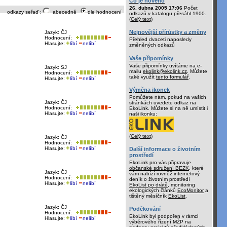
Co je nového
26. dubna 2005 17:06
Počet
odkazy seřaď :
abecedně
dle hodnocení
odkazů v katalogu přesáhl 1900.
(Celý text)
Nejnovější přírůstky a změny
Jazyk: ČJ
Hodnocení:
Přehled dvaceti naposledy
Hlasujte:
líbí
nelíbí
změněných odkazů
Vaše připomínky
Vaše připomínky uvítáme na e-
Jazyk: SJ
mailu
ekolink@ekolink.cz
. Můžete
Hodnocení:
také využít
tento formulář
.
Hlasujte:
líbí
nelíbí
Výměna ikonek
Pomůžete nám, pokud na vašich
Jazyk: ČJ
stránkách uvedete odkaz na
Hodnocení:
EkoLink. Můžete si na ně umístit i
Hlasujte:
líbí
nelíbí
naši ikonku:
.
(Celý text)
Jazyk: ČJ
Hodnocení:
Hlasujte:
líbí
nelíbí
Další informace o životním
prostředí
EkoLink pro vás připravuje
občanské sdružení BEZK
, které
Jazyk: ČJ
vám nabízí rovněž internetový
Hodnocení:
deník o životním prostředí
Hlasujte:
líbí
nelíbí
EkoList po drátě
, monitoring
ekologických článků
EcoMonitor
a
tištěný měsíčník
EkoList
.
Jazyk: ČJ
Poděkování
Hodnocení:
EkoLink byl podpořen v rámci
Hlasujte:
líbí
nelíbí
výběrového řízení MŽP na