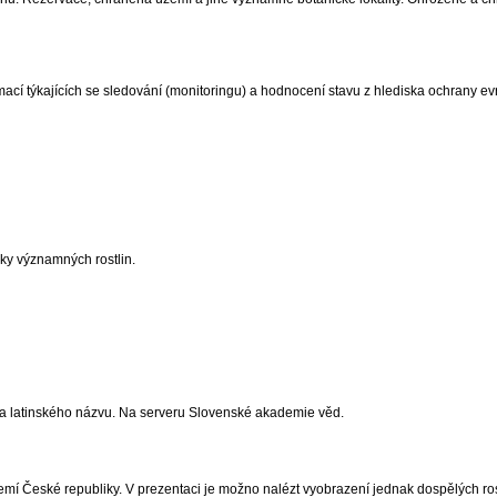
mací týkajících se sledování (monitoringu) a hodnocení stavu z hlediska ochrany e
cky významných rostlin.
 a latinského názvu. Na serveru Slovenské akademie věd.
zemí České republiky. V prezentaci je možno nalézt vyobrazení jednak dospělých rost