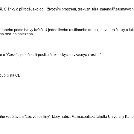
 Články o přírodě, ekologii, životním prostředí, diskuzní fóra, kalendář zajímavých 
ádaného podle barvy květů. U jednotlivého rostlinného druhu je uveden český a lat
ná rostlina nalezena.
e o "České společnosti pěstitelů exotických a vzácných rostlin".
upit i na CD.
 vzdělávání "Léčivé rostliny", který nabízí Farmaceutická fakulta Univerzity Karlo