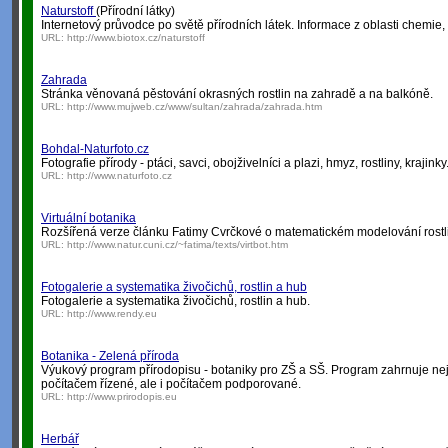
Naturstoff
(Přírodní látky)
Internetový průvodce po světě přírodních látek. Informace z oblasti chemie,
URL:
http://www.biotox.cz/naturstoff
Zahrada
Stránka věnovaná pěstování okrasných rostlin na zahradě a na balkóně.
URL:
http://www.mujweb.cz/www/sultan/zahrada/zahrada.htm
Bohdal-Naturfoto.cz
Fotografie přírody - ptáci, savci, obojživelníci a plazi, hmyz, rostliny, krajinky
URL:
http://www.naturfoto.cz
Virtuální botanika
Rozšířená verze článku Fatimy Cvrčkové o matematickém modelování rostlin
URL:
http://www.natur.cuni.cz/~fatima/texts/virtbot.htm
Fotogalerie a systematika živočichů, rostlin a hub
Fotogalerie a systematika živočichů, rostlin a hub.
URL:
http://www.rendy.eu
Botanika - Zelená příroda
Výukový program přírodopisu - botaniky pro ZŠ a SŠ. Program zahrnuje nejz
počítačem řízené, ale i počítačem podporované.
URL:
http://www.prirodopis.eu
Herbář