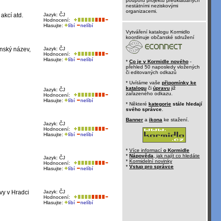
podporu projektů předkládaných
nestátními neziskovými
organizacemi.
akcí atd.
Jazyk: ČJ
Hodnocení:
Hlasujte:
líbí
nelíbí
Vytváření katalogu Kormidlo
koordinuje občanské sdružení
inský název,
Jazyk: ČJ
Hodnocení:
Hlasujte:
líbí
nelíbí
*
Co je v Kormidle nového
-
přehled 50 naposledy vložených
či editovaných odkazů
* Uvítáme vaše
připomínky ke
katalogu
či
úpravu
již
Jazyk: ČJ
zařazeného odkazu.
Hodnocení:
Hlasujte:
líbí
nelíbí
* Některé
kategorie
stále hledají
svého správce
.
Banner
a
ikona
ke stažení.
Jazyk: ČJ
Hodnocení:
Hlasujte:
líbí
nelíbí
*
Více informací
o Kormidle
*
Nápověda
, jak najít co hledáte
Jazyk: ČJ
*
Kormidelní novinky
Hodnocení:
*
Vstup pro správce
Hlasujte:
líbí
nelíbí
vy v Hradci
Jazyk: ČJ
Hodnocení:
Hlasujte:
líbí
nelíbí