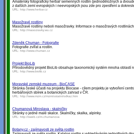
Amatérský fotografický herbář semenných rostlin (jednoděložných a dvoud
z dalších zemí evropských i neevropských jsou zde pro zpestření a dokreslen
URL:
http://www.herbar.cz
Masožravé rostliny
Masožravé rostliny neboli masožravky. Informace o masožravých rostlinách, 
URL:
http://masozravky.wu.cz
Zdeněk Chuman - Fotografie
Fotografie zvířat a rostlin.
URL:
http://www.chuman.cz
Projekt BioLib
Přírodovědný projekt BioLib obsahuje taxonomický systém mnoha oblastí ros
URL:
http://www.biolib.cz
Moravské zemské muzeum - BioCASE
Stránka české účasti na projektu Biocase - cílem projektu je vytvoření cent
herbářových sbírek a botanických zahrad v ČR.
URL:
http://www.mzm.cz/mzm/ostatni/odkaz.htm
Chumanová Miroslava - skalničky
Stránky o jedné malé skalce. Skalničky, skalka, alpinky.
URL:
http://sweb.cz/m.chumanova
Botany.cz - zajímavosti ze světa rostlin
Zajímavosti ze světa rostlin. Katalog rostlin s vyhledáváním jednotlivých