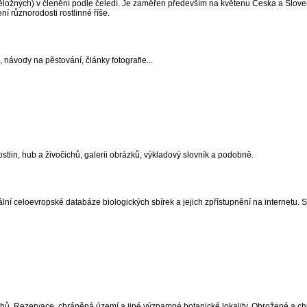
ěložných) v členění podle čeledí. Je zaměřen především na květenu Česka a Slove
í různorodosti rostlinné říše.
návody na pěstování, články fotografie...
tlin, hub a živočichů, galerii obrázků, výkladový slovník a podobně.
rální celoevropské databáze biologických sbírek a jejich zpřístupnění na internetu.
 druhů. Rezervace, chráněná území a jiné významné botanické lokality. Ohrožené a 