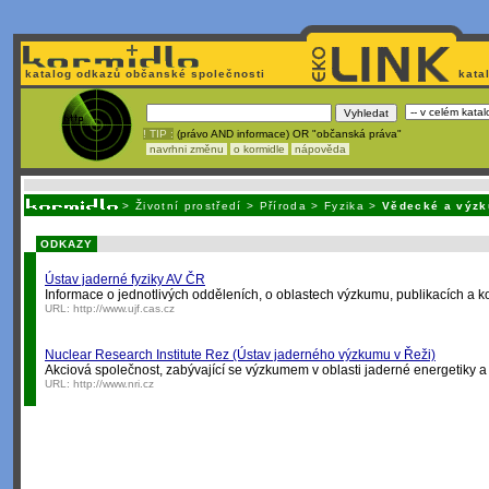
katalog odkazů občanské společnosti
kata
! TIP :
(právo AND informace) OR "občanská práva"
navrhni změnu
o kormidle
nápověda
Unavuje
vás tvorba stránek v HTML? Nemá webmaster
čas
na jejich aktualizac
>
Životní prostředí
>
Příroda
>
Fyzika
>
Vědecké a výzk
ODKAZY
Ústav jaderné fyziky AV ČR
Informace o jednotlivých odděleních, o oblastech výzkumu, publikacích a k
URL:
http://www.ujf.cas.cz
Nuclear Research Institute Rez (Ústav jaderného výzkumu v Řeži)
Akciová společnost, zabývající se výzkumem v oblasti jaderné energetiky a 
URL:
http://www.nri.cz