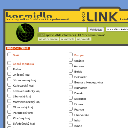
katalog odkazů občanské společnosti
kata
! TIP :
(právo AND informace) OR "občanská práva"
navrhni změnu
o kormidle
nápověda
REGION, ZEMĚ :
Svět
Evropa
Albánie
Česká republika
Andorra
Praha
Belgie
Jihčeský kraj
Bělorusko
Jihomoravský kraj
Bosna a Hercegovina
Karlovarský kraj
Bulharsko
Královehradecký kraj
Dánsko
Liberecký kraj
Estonsko
Moravskoslezský kraj
Finsko
Olomoucký kraj
Francie
Pardubický kraj
Chorvatsko
Plzeňský kraj
Irsko
Středočeský kraj
Island