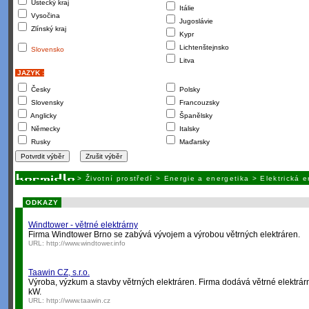
Ústecký kraj
Itálie
Vysočina
Jugoslávie
Zlínský kraj
Kypr
Lichtenštejnsko
Slovensko
Litva
JAZYK :
Česky
Polsky
Slovensky
Francouzsky
Anglicky
Španělsky
Německy
Italsky
Rusky
Maďarsky
>
Životní prostředí
>
Energie a energetika
>
Elektrická 
ODKAZY
Windtower - větrné elektrárny
Firma Windtower Brno se zabývá vývojem a výrobou větrných elektráren.
URL:
http://www.windtower.info
Taawin CZ, s.r.o.
Výroba, výzkum a stavby větrných elektráren. Firma dodává větrné elektrár
kW.
URL:
http://www.taawin.cz