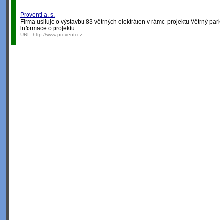
Proventi a. s.
Firma usiluje o výstavbu 83 větrných elektráren v rámci projektu Větrný p
informace o projektu
URL:
http://www.proventi.cz